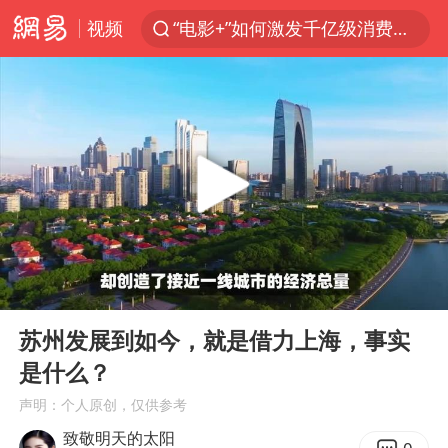
视频
“电影+”如何激发千亿级消费新活力？
日本试射“战斧”导弹，国防部回应
东航：国内客票提前14天免费退改
台风白海豚中心风力增强
向鹏0-3不敌张本智和
四川宜宾市高县4.9级地震致1人死亡
超颖电子拟投资20.86亿建设新项目
00:00
00:36
“新疆阿勒泰八月能滑雪”不实
Play
Ent
full
刘国正说向鹏打得很窝囊
苏州发展到如今，就是借力上海，事实
是什么？
我国外贸延续良好增长态势
声明：个人原创，仅供参考
陈幸同晋级WTT横滨冠军赛8强
致敬明天的太阳