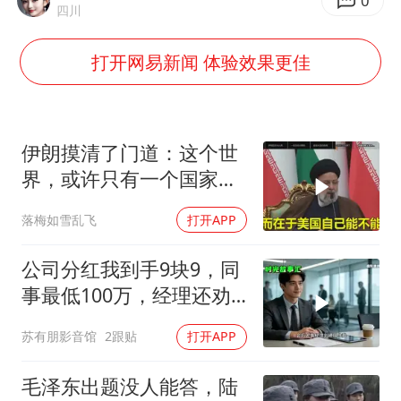
宇树科技中一签需缴款7.54万元
0
四川
国防部：中国军队坚决反制任何闹海挑衅图谋
打开网易新闻 体验效果更佳
百花奖开幕式
广东雷州通报特教老师招聘违规事件
两名乘客在飞机上因调节座椅起冲突
伊朗摸清了门道：这个世
女儿为争财产堵门阻挠父亲出殡
界，或许只有一个国家，
能够“管住”美国
夯实基础开新局
落梅如雪乱飞
打开APP
公司分红我到手9块9，同
事最低100万，经理还劝
我续签，我笑了：不签了
苏有朋影音馆
2跟贴
打开APP
毛泽东出题没人能答，陆