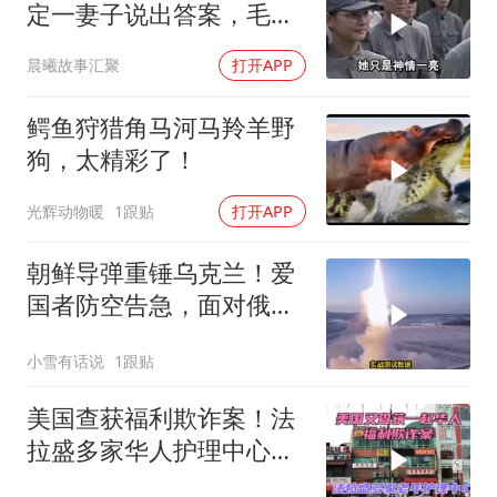
定一妻子说出答案，毛主
席听后高兴异常
晨曦故事汇聚
打开APP
鳄鱼狩猎角马河马羚羊野
狗，太精彩了！
光辉动物暖
1跟贴
打开APP
朝鲜导弹重锤乌克兰！爱
国者防空告急，面对俄朝
联手，泽连斯基到底有多
小雪有话说
1跟贴
绝望？
美国查获福利欺诈案！法
拉盛多家华人护理中心欺
诈7亿美元福利！