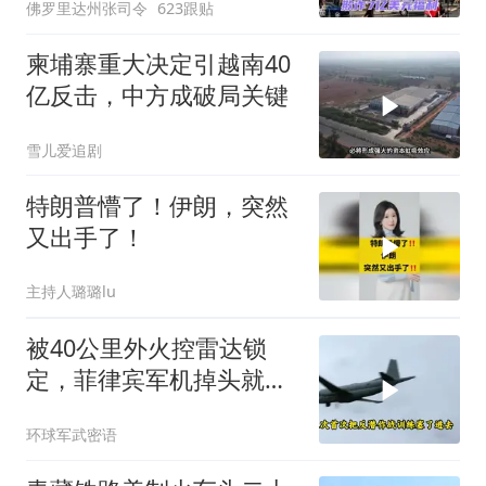
佛罗里达州张司令
623跟贴
柬埔寨重大决定引越南40
亿反击，中方成破局关键
雪儿爱追剧
特朗普懵了！伊朗，突然
又出手了！
主持人璐璐lu
被40公里外火控雷达锁
定，菲律宾军机掉头就
跑，欧盟1500万也救不了
环球军武密语
场