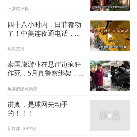
两大判断全部成真
旧梦留声机
四十八小时内，日菲都动
了！中美连夜通电话，特
朗普不怕一万就怕万一
观星赏月
泰国旅游业在悬崖边疯狂
作死，5月真警察绑架，7
月假警察杀人
角落的隐藏美景
讲真，是球网先动手
的！！！
新媒体
39跟贴