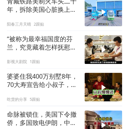
青藏铁路美制火车头二十
年，拆除美国心脏换上绿
色电力
阳春三月天晴
2跟贴
“被称为最幸福国度的芬
兰，究竟藏着怎样抚慰人
心的烟火气
影视大剧院
1跟贴
婆婆住我400万别墅8年，
70大寿宣告给小叔子，
我：天没黑你做梦呢？
吃货的分享
5跟贴
命脉被锁住，美国下令撤
侨，多国致电伊朗，中国