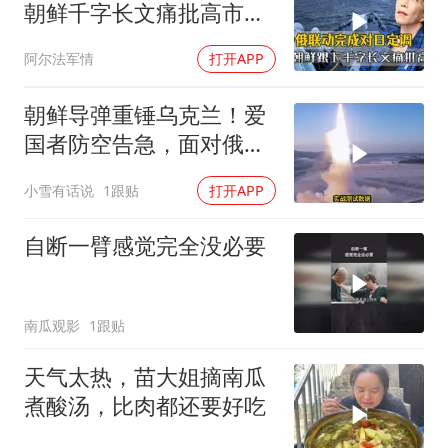
朝鲜千字长文痛批高市，
就差李在明没动静
阿尔法军情
打开APP
朝鲜导弹重锤乌克兰！爱
国者防空告急，面对俄朝
联手，泽连斯基到底有多
小雪有话说
1跟贴
打开APP
绝望？
自断一臂感觉完全没必要
南瓜观影
1跟贴
天气太热，苗大姐摘南瓜
煮酸汤，比肉都还要好吃