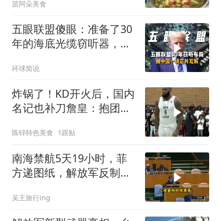
苗阿朵美食
五眼联盟傻眼：准备了30
年的海底光缆窃听器，被
中国一块芯片废了
环球简说
炸锅了！KD开火后，国内
名记也补刀詹皇：抱团无
底线，最佳篮球商人
陈锌特色美食
1跟贴
南海禁航5天19小时，菲
方递图纸，解放军反制组
合拳已到位
吴王旅行ing