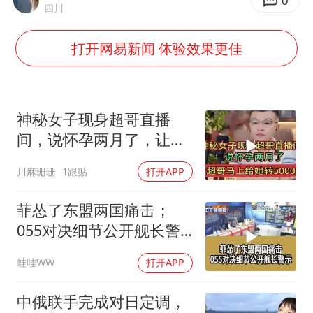
OpenAI为免费用户升级GPT-5.6 Luna
0
四川
粉笔发布“自曝式”公开信
打开网易新闻 体验效果更佳
女子利用漏洞0元薅走3000多件家电
深圳地面沉降致车辆损坏系谣言
我国编制完成新版全月地质图
神秘女子现身超哥直播
现代版摸金校尉落网查获400多枚古币
间，说怀孕两月了，让超
哥马上给她转5000元
毛宁转发梯田音乐会视频海外网友赞叹
川麻珊珊
1跟贴
打开APP
奋进开新局 实干挑大梁
菲怂了东盟两国痛击；
055对决细节公开舰长警
示｜帅化民.孙大千.谢寒
蛙哇WW
打开APP
冰｜辣晚报20260805
中俄联手完成对日定调，