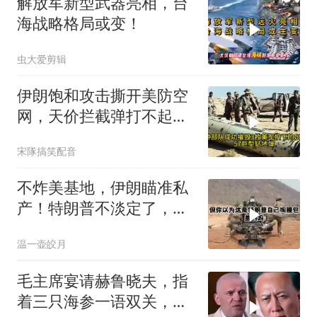
解放军新型武器亮相，台
海战略格局或变！
虫大爱剪辑
伊朗饱和攻击撕开美防空
网，天价拦截弹打不起，
美式反导神话破灭
宋隊搞笑配音
不炸美基地，伊朗瞄准私
产！特朗普不淡定了，被
死死捏住七寸
温一壶皎月
毛主席宴请赫鲁晓夫，指
着三只海参一语双关，赫