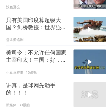
鲁晓夫听完直冒汗
浅色夏么
只有美国印度算超级大
国？剑桥教授：世界强国
只有4个，没有印度
雪儿爱追剧
美司令：不允许任何国家
主宰印太！中国：好，轰
6N就挂一枚弹升空
小豆豆赛事
15跟贴
讲真，是球网先动手
的！！！
新媒体
39跟贴