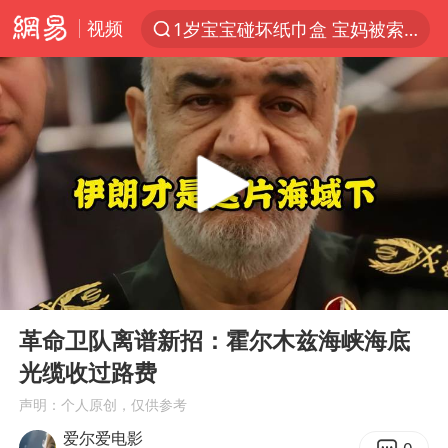
视频
1岁宝宝碰坏纸巾盒 宝妈被索赔924元
以“新”破局 首发经济点亮城市消费活力
Meta被判支付5.67亿美元
47岁妈妈突然产女 26岁女儿：很震惊
阿根廷足协发文力挺因凡蒂诺
中国稀土盘中涨停
A股开盘：民爆、CPO等概念走强
00:00
04:44
日本广岛民众举行游行反对政府行径
Play
Ent
full
21楼高空抛物嫌疑人被拘留
革命卫队离谱新招：霍尔木兹海峡海底
光缆收过路费
日韩股市高开跳水 SK海力士下挫转跌
声明：个人原创，仅供参考
台风白海豚最新路径研判来了
爱尔爱电影