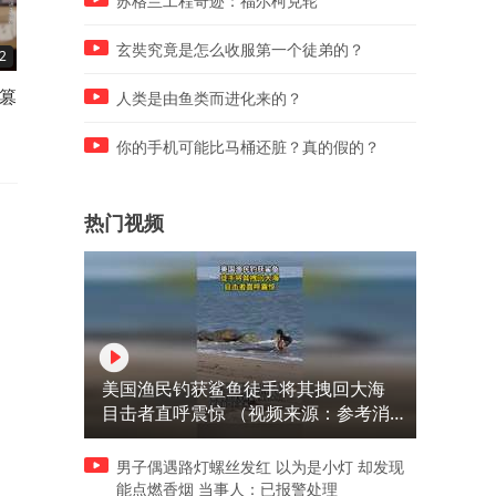
苏格兰工程奇迹：福尔柯克轮
玄奘究竟是怎么收服第一个徒弟的？
2
06:31
03:06
被篡
1978年邓小平为彭德怀平反：
1932年天津东站：巴金挤座
人类是由鱼类而进化来的？
他正确我错了
富家女闲逛，同车不同人生
你的手机可能比马桶还脏？真的假的？
热门视频
美国渔民钓获鲨鱼徒手将其拽回大海
目击者直呼震惊 （视频来源：参考消
息）
男子偶遇路灯螺丝发红 以为是小灯 却发现
能点燃香烟 当事人：已报警处理