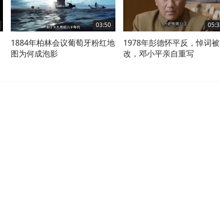
03:50
05:3
1884年柏林会议葡萄牙粉红地
1978年彭德怀平反，悼词
图为何成泡影
改，邓小平亲自重写