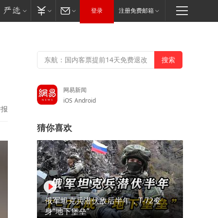
登录
注册免费邮箱
网易新闻
iOS
Android
举报
猜你喜欢
俄军坦克兵潜伏敌后半年，T-72变
身“地下堡垒”