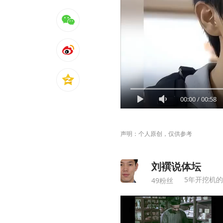
00:00
/
00:58
声明：个人原创，仅供参考
刘襈说体坛
5年开挖机
49粉丝