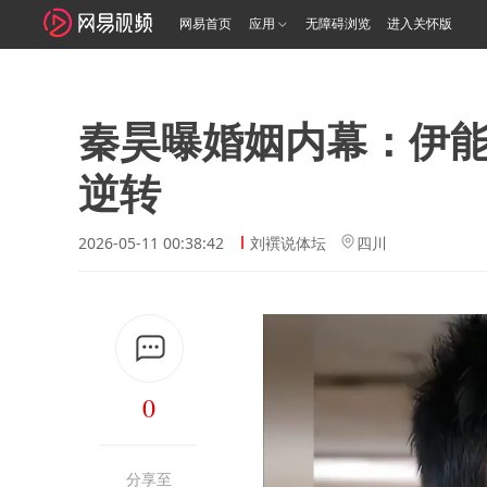
网易首页
应用
无障碍浏览
进入关怀版
秦昊曝婚姻内幕：伊能静
逆转
2026-05-11 00:38:42
刘襈说体坛
四川
0
分享至