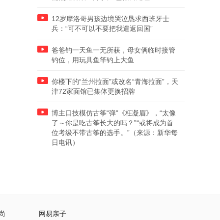
12岁摩洛哥男孩边境哭泣恳求西班牙士
兵：“可不可以不要把我遣返回国”
爸爸钓一天鱼一无所获，母女俩临时接管
钓位，用玩具鱼竿钓上大鱼
你楼下的“兰州拉面”或改名“青海拉面”，天
津72家面馆已集体更换招牌
博主口技模仿古筝“弹”《枉凝眉》，“太像
了～你是吃古筝长大的吗？”“或将成为首
位考级不带古筝的选手。”（来源：新华每
日电讯）
尚
网易亲子