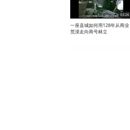
03:26
一座县城如何用128年从商业
荒漠走向商号林立