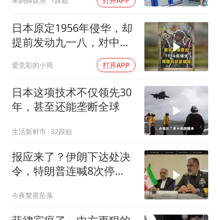
果妈聊娱乐
1跟贴
打开APP
日本原定1956年侵华，却
提前发动九一八，对中国
是福是祸？
爱竞彩的小周
打开APP
日本这项技术不仅领先30
年，甚至还能垄断全球
生活新鲜市
32跟贴
报应来了？伊朗下达处决
令，特朗普连喊8次停
手，海外资产遭清算
今夜繁星坠落