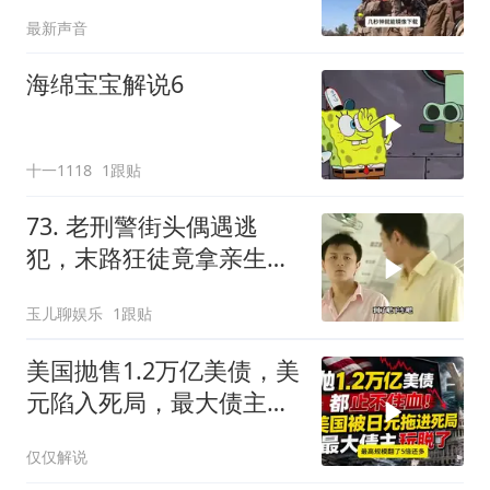
最新声音
海绵宝宝解说6
十一1118
1跟贴
73. 老刑警街头偶遇逃
犯，末路狂徒竟拿亲生儿
子当作人质落网！
玉儿聊娱乐
1跟贴
美国抛售1.2万亿美债，美
元陷入死局，最大债主玩
脱了！
仅仅解说