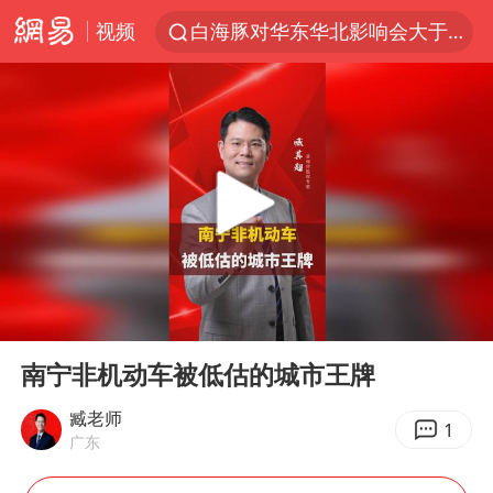
视频
白海豚对华东华北影响会大于巴威
于东来回应胖东来近25年老店年底关闭
以拒绝“和平委员会”的加沙和平计划
全球最大级别运输船通过长江大桥
独闯南太行的失联女生最后轨迹已确认
央视新主播李秋莹母校发文祝贺
上门女婿出轨女邻居多年被判重婚罪
00:00
02:10
国足U17与阿森纳决赛取消 并列冠军
Play
Ent
full
香港刷新1884年以来最高气温纪录
南宁非机动车被低估的城市王牌
上海全力守护市民“菜篮子”
臧老师
1
广东
浙江省甬江发生2026年第1号洪水