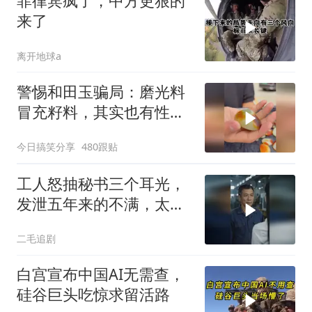
菲律宾疯了，中方更狠的
来了
离开地球a
警惕和田玉骗局：磨光料
冒充籽料，其实也有性价
比
今日搞笑分享
480跟贴
工人怒抽秘书三个耳光，
发泄五年来的不满，太解
气了！
二毛追剧
白宫宣布中国AI无需查，
硅谷巨头吃惊求留活路