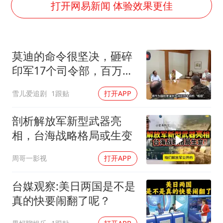
暑期研学游升温 在旅途中增长知识
打开网易新闻 体验效果更佳
猫咪过火把节被抹成黑猫
宝妈给四胞胎取名平安喜乐
莫迪的命令很坚决，砸碎
BLG经理辟谣Bin离队
印军17个司令部，百万印
暴雨预报为何有时感觉不准
军知道要变天了
雪儿爱追剧
1跟贴
打开APP
总书记点赞的非遗苗绣焕发新生机
剖析解放军新型武器亮
相，台海战略格局或生变
周哥一影视
打开APP
台媒观察:美日两国是不是
真的快要闹翻了呢？