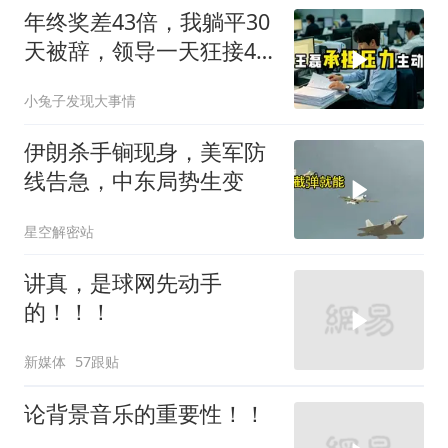
年终奖差43倍，我躺平30
天被辞，领导一天狂接47
个退单电话
小兔子发现大事情
伊朗杀手锏现身，美军防
线告急，中东局势生变
星空解密站
讲真，是球网先动手
的！！！
新媒体
57跟贴
论背景音乐的重要性！！