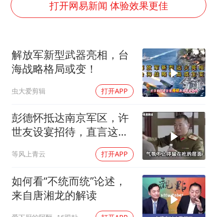
香港宏福苑火灾或由烟头引起
打开网易新闻 体验效果更佳
几元成本的AI广告导致千万市值蒸发
浙江台州《告全体市民书》
解放军新型武器亮相，台
酒店回应车内过夜被收150元
海战略格局或变！
白海豚将正面袭击贯穿浙江
虫大爱剪辑
打开APP
商场现钱学森巨幅海报 负责人回应
乐享全民健身 共筑健康中国
彭德怀抵达南京军区，许
世友设宴招待，直言这是
最高的标准
等风上青云
打开APP
如何看“不统而统”论述，
来自唐湘龙的解读