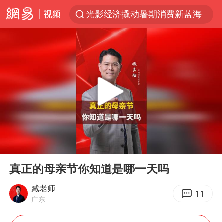
视频
光影经济撬动暑期消费新蓝海
WTT横滨冠军赛国乒女单三将晋级四强
浙江上海等地有大雨或暴雨
《欢迎来龙餐馆》口碑
西湖突现狂风暴雨 游客瞬间被浇透
情侣在平潭拍日出时坠崖致一死一伤
香港正式允许“拒绝抢救”
00:00
02:01
视频丨中国东方电气集团原党组副书记、董事宋致远被查
Play
Ent
full
“不怕六爷挂得多 就怕六爷挂一颗”
真正的母亲节你知道是哪一天吗
杭州全市有序停课
臧老师
11
广东
直击东北超：哈尔滨vs通辽