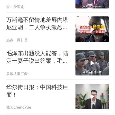
后全是各种算计
雪儿爱追剧
万斯毫不留情地羞辱内塔
尼亚胡，二人争执激烈，
特朗普则毫无反应
热点一网打尽
毛泽东出题没人能答，陆
定一妻子说出答案，毛主
席听后高兴异常
晨曦故事汇聚
华尔街日报：中国科技巨
变！
诚阅ChengYue