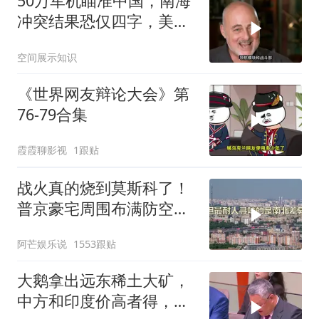
50万军机瞄准中国，南海
冲突结果恐仅四字，美防
长曾紧急下令
空间展示知识
《世界网友辩论大会》第
76-79合集
霞霞聊影视
1跟贴
战火真的烧到莫斯科了！
普京豪宅周围布满防空
塔，大战一触即发2
阿芒娱乐说
1553跟贴
大鹅拿出远东稀土大矿，
中方和印度价高者得，背