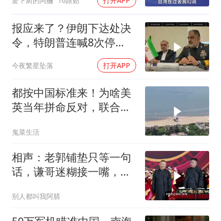
爱下厨的阿酾
16跟贴
打开APP
报应来了？伊朗下达处决
令，特朗普连喊8次停
手，海外资产遭清算
今夜繁星坠落
打开APP
都按中国标准来！为啥美
英当年拼命反对，联合国
反而全盘接受？
鬼菜生活
相声：老郭铺垫只等一句
话，谦哥迷糊接一嘴，包
袱瞬间完成升华
别人都叫我阿腈