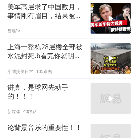
美军高层求了中国数月，
事情刚有眉目，结果被特
朗普一个动作搅黄
吕璐说
上海一整栋28层楼全部被
水泥封死.b看完你就明白
了..s
小陆搞笑日常
105跟贴
讲真，是球网先动手
的！！！
新媒体
40跟贴
论背景音乐的重要性！！