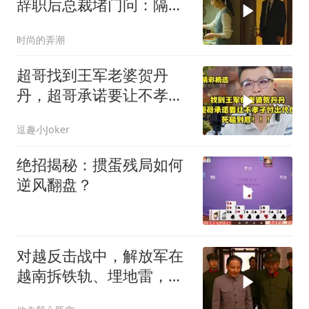
辞职后总裁堵门问：隔壁
楼你买的？
时尚的弄潮
超哥找到王军老婆贺丹
丹，超哥承诺要让不孝子
付出代价，死磕到底
逗趣小Joker
绝招揭秘：掼蛋残局如何
逆风翻盘？
对越反击战中，解放军在
越南拆铁轨、埋地雷，是
真的吗？