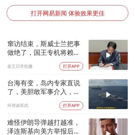
我国外贸延续良好增长态势
国防部：中国军队坚决反制任何闹海挑衅图谋
打开网易新闻 体验效果更佳
“新疆阿勒泰八月能滑雪”不实
女儿为争财产堵门阻挠父亲出殡
窜访结束，斯威士兰把事
U17国足点球大战淘汰河床晋级决赛
做绝了，国王专机将赖清
夯实基础开新局
德连夜送回台岛
老王日常犯傻
打开APP
台海有变，岛内专家直说
了，美胆敢军事介入，战
场将推到美家门口
环球谈军武
打开APP
难怪伊朗导弹越打越准，
泽连斯基向美方举报后，