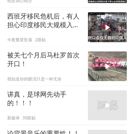
他走我心既空
西班牙移民危机后，有人
担心印度移民大规模入侵
中国，这可能吗？
今夜繁星坠落
2跟贴
被关七个月后马杜罗首次
开口！
我知道你的眼泪只是一种无奈
讲真，是球网先动手
的！！！
新媒体
39跟贴
论背景音乐的重要性！！