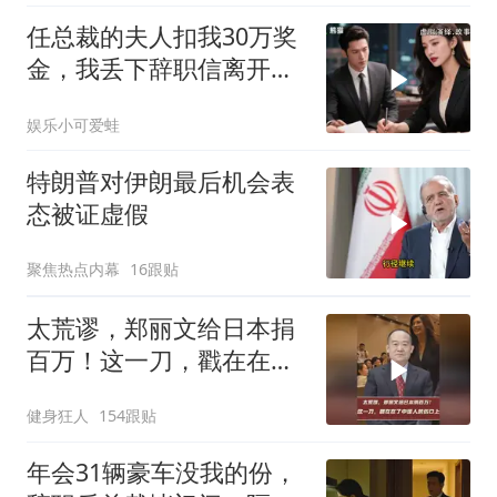
任总裁的夫人扣我30万奖
金，我丢下辞职信离开，
当晚她慌忙问：甲方只和
娱乐小可爱蛙
你签约
特朗普对伊朗最后机会表
态被证虚假
聚焦热点内幕
16跟贴
太荒谬，郑丽文给日本捐
百万！这一刀，戳在在了
中国人的伤口上
健身狂人
154跟贴
年会31辆豪车没我的份，