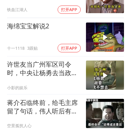
特朗普宣布不打了
铁血江湖人
打开APP
海绵宝宝解说2
十一1118
3跟贴
打开APP
许世友当广州军区司令
时，中央让杨勇去当政
委，杨勇说：我不想去
小影的娱乐
蒋介石临终前，给毛主席
留了句话，伟人听后有什
么样的反应？
空景孤扰人心