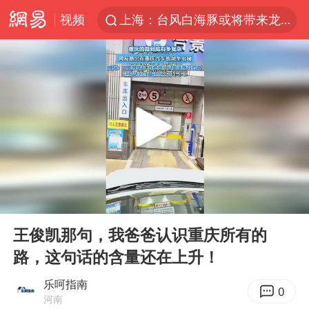
视频
上海：台风白海豚或将带来龙卷风
陈垣宇0-3张禹珍 国乒男单全军覆没
秋天的第一杯奶茶到底有多火
中巨芯：上半年归母净利润1405.77万元
四川宜宾高县4.9级地震致1死
东航：国内客票提前14天免费退改
美股存储板块集体大跌
00:00
00:28
日本试射“战斧”导弹，国防部回应
Play
Ent
full
广东雷州通报特教老师招聘违规事件
王俊凯那句，我爸爸认识重庆所有的
路，这句话的含量还在上升！
百花奖开幕式
胡彦斌韩磊 谁帮谁
乐呵指南
0
河南