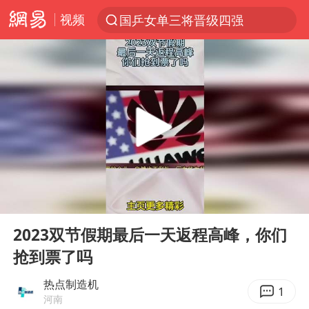
视频
国乒女单三将晋级四强
光影经济撬动暑期消费新蓝海
陈思诚零点晒照为佟丽娅庆生
新疆优化调整景区内自驾服务费
《欢迎来龙餐馆》口碑
上四休三，但降薪1000元，你接受吗？
情侣在平潭拍日出时坠崖致一死一伤
00:00
00:12
检测列车撞人致11死2伤 涉事单位被罚
Play
Ent
full
黄金牛市回来了吗
2023双节假期最后一天返程高峰，你们
抢到票了吗
36岁男演员成景区NPC后人气爆棚
宇树王兴兴被问了360多个问题
热点制造机
1
河南