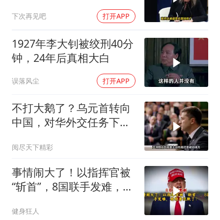
下次再见吧
打开APP
1927年李大钊被绞刑40分
钟，24年后真相大白
误落风尘
打开APP
不打大鹅了？乌元首转向
中国，对华外交任务下
达，中乌风向已变
阅尽天下精彩
事情闹大了！以指挥官被
“斩首”，8国联手发难，特
朗普失声了？
健身狂人