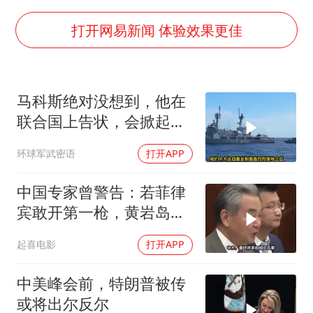
全民健身事业高质量发展
唐田赛前发布会上引用《孙子兵法》
打开网易新闻 体验效果更佳
台当局重金为“台独”织“皇帝新衣”
商场现钱学森巨幅海报 负责人回应
马科斯绝对没想到，他在
几元成本的AI广告导致千万市值蒸发
联合国上告状，会掀起中
老挝国会主席赛宋蓬逝世
方的4重反制
环球军武密语
打开APP
购飞机票7分钟后退票被扣2022元
乐享全民健身 共筑健康中国
中国专家曾警告：若菲律
宾敢开第一枪，黄岩岛填
岛就是其灭顶之灾
起喜电影
打开APP
中美峰会前，特朗普被传
或将出尔反尔