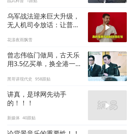
战武科普
1跟贴
乌军战法迎来巨大升级，
无人机司令放话：让普京
看看，谁才是赢家
花漾夜雨飘雪
曾志伟临门做局，古天乐
用3.5亿买单，换全港一声
佩服！
黑哥讲现代史
958跟贴
讲真，是球网先动手
的！！！
新媒体
40跟贴
论背景音乐的重要性！！