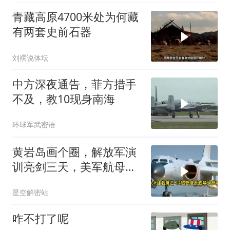
青藏高原4700米处为何藏
有两套史前石器
刘襈说体坛
中方深夜通告，菲方措手
不及，教10现身南海
环球军武密语
黄岩岛画个圈，解放军演
训亮剑三天，美军航母从
南海跑了
星空解密站
咋不打了呢