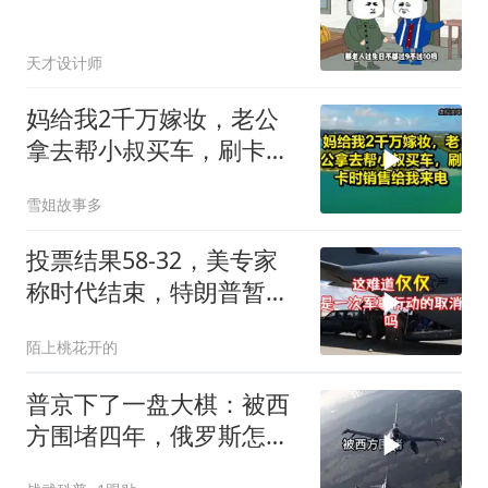
天才设计师
妈给我2千万嫁妆，老公
拿去帮小叔买车，刷卡时
销售给我来电！
雪姐故事多
投票结果58-32，美专家
称时代结束，特朗普暂不
攻伊朗
陌上桃花开的
普京下了一盘大棋：被西
方围堵四年，俄罗斯怎么
反倒打出了国运翻盘？