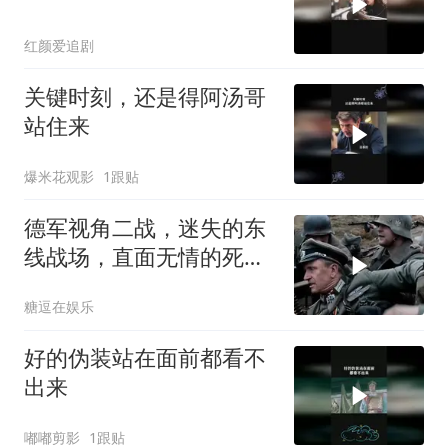
红颜爱追剧
关键时刻，还是得阿汤哥
站住来
爆米花观影
1跟贴
德军视角二战，迷失的东
线战场，直面无情的死亡
和残酷的失败！
糖逗在娱乐
好的伪装站在面前都看不
出来
嘟嘟剪影
1跟贴