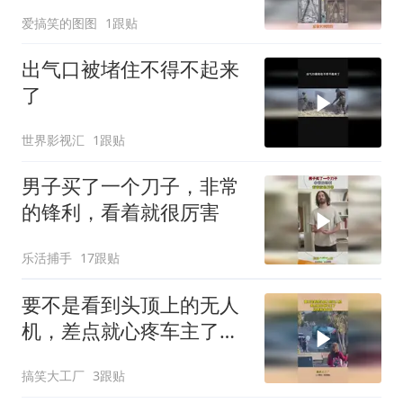
耗资多少！
爱搞笑的图图
1跟贴
出气口被堵住不得不起来
了
世界影视汇
1跟贴
男子买了一个刀子，非常
的锋利，看着就很厉害
乐活捕手
17跟贴
要不是看到头顶上的无人
机，差点就心疼车主了，
这得赔多少钱！
搞笑大工厂
3跟贴