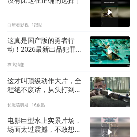
没有比这在正确的选择了
白班看影视
1跟贴
这真是国产版的勇者行
动！2026最新出品犯罪枪
战大片，全程够炸裂
衣戈猜想
这才叫顶级动作大片，全
程绝不废话，从头打到
尾，震撼至极
长腿嗑叽君
16跟贴
电影巨型水上实景片场，
场面太过震撼，不敢想象