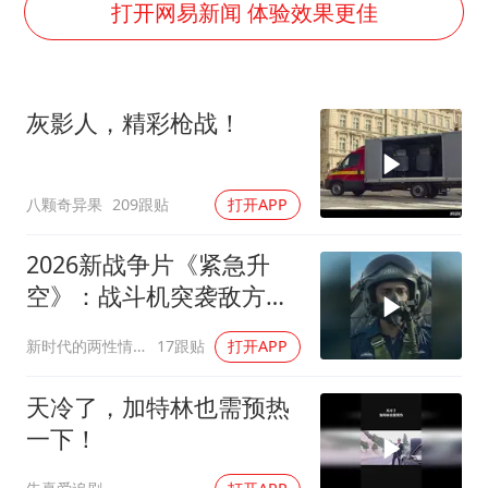
老挝国会主席赛宋蓬逝世
打开网易新闻 体验效果更佳
《欢迎来龙餐馆》口碑
茅台部分直营店飞天茅台提价
灰影人，精彩枪战！
白海豚将正面袭击贯穿浙江
酒店回应车内过夜被收150元
八颗奇异果
209跟贴
打开APP
黄金牛市回来了吗
杭州全市有序停课
2026新战争片《紧急升
乐享全民健身 共筑健康中国
空》：战斗机突袭敌方阵
地，不料反遭防空导弹攻
新时代的两性情感
17跟贴
打开APP
击
天冷了，加特林也需预热
一下！