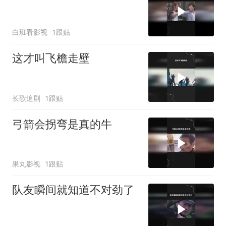
白班看影视
1跟贴
这才叫飞檐走壁
长歌追剧
1跟贴
弓箭会拐弯是真的牛
果丸影视
1跟贴
队友瞬间就知道不对劲了