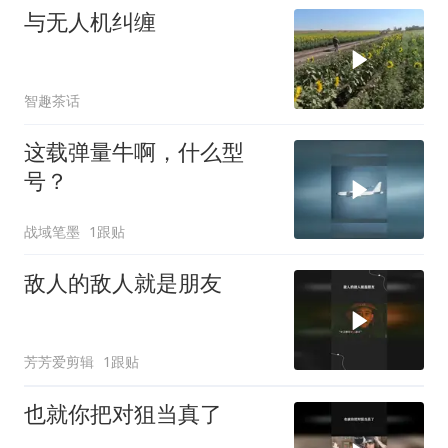
与无人机纠缠
智趣茶话
这载弹量牛啊，什么型
号？
战域笔墨
1跟贴
敌人的敌人就是朋友
芳芳爱剪辑
1跟贴
也就你把对狙当真了