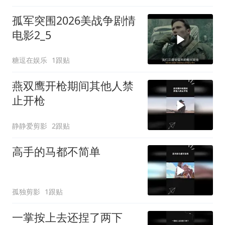
孤军突围2026美战争剧情
电影2_5
糖逗在娱乐
1跟贴
燕双鹰开枪期间其他人禁
止开枪
静静爱剪影
2跟贴
高手的马都不简单
孤独剪影
1跟贴
一掌按上去还捏了两下