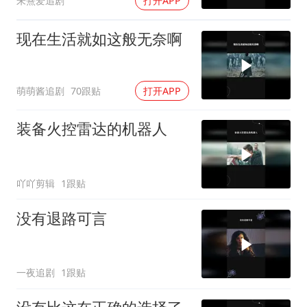
朱熹爱追剧
打开APP
现在生活就如这般无奈啊
萌萌酱追剧
70跟贴
打开APP
装备火控雷达的机器人
吖吖剪辑
1跟贴
没有退路可言
一夜追剧
1跟贴