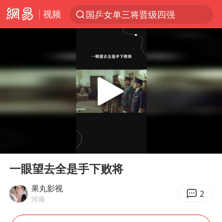
视频
国乒女单三将晋级四强
光影经济撬动暑期消费新蓝海
马克·艾伦退出斯诺克中国公开赛
新疆优化调整景区内自驾服务费
上四休三，但降薪1000元，你接受吗？
WTT瑞典大满贯女单签表出炉
情侣平潭拍日出坠崖1死1伤
00:00
00:19
36岁男演员成景区NPC后人气爆棚
Play
Ent
full
全民健身事业高质量发展
一眼望去全是手下败将
台当局重金为“台独”织“皇帝新衣”
果丸影视
2
河南
几元成本的AI广告导致千万市值蒸发