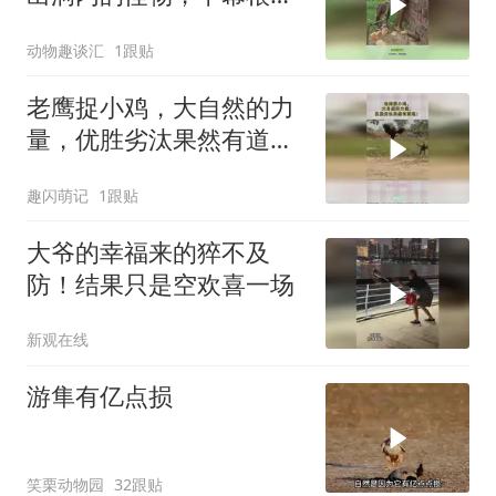
没眼看
动物趣谈汇
1跟贴
老鹰捉小鸡，大自然的力
量，优胜劣汰果然有道
理！
趣闪萌记
1跟贴
大爷的幸福来的猝不及
防！结果只是空欢喜一场
新观在线
游隼有亿点损
笑栗动物园
32跟贴