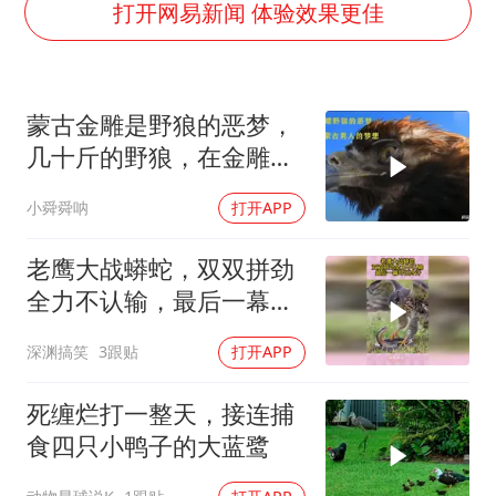
周星驰妈妈现身香港首映礼
打开网易新闻 体验效果更佳
上海地铁4条线路全线停运
4.2平卫生间补漏注胶花1.55万
蒙古金雕是野狼的恶梦，
56岁刘奕君跟13岁女儿合跳
几十斤的野狼，在金雕爪
三预警齐发 11个省份有大到暴雨
下只是一道菜
小舜舜呐
打开APP
“还不如不放假”
梅婷12岁女儿百花奖发言
老鹰大战蟒蛇，双双拼劲
从科技创新看开局起步的时与势
全力不认输，最后一幕吓
出冷汗
深渊搞笑
3跟贴
打开APP
死缠烂打一整天，接连捕
食四只小鸭子的大蓝鹭