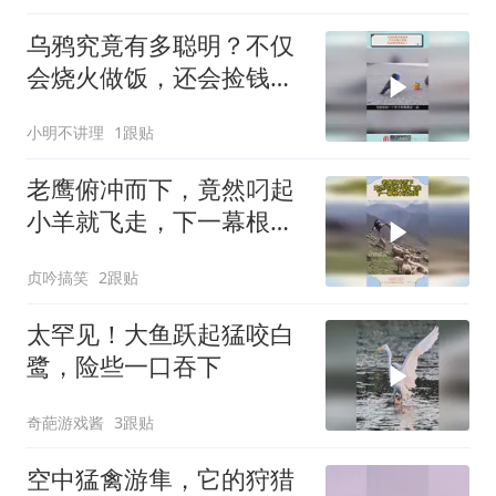
乌鸦究竟有多聪明？不仅
会烧火做饭，还会捡钱养
活主人
小明不讲理
1跟贴
老鹰俯冲而下，竟然叼起
小羊就飞走，下一幕根本
没想到
贞吟搞笑
2跟贴
太罕见！大鱼跃起猛咬白
鹭，险些一口吞下
奇葩游戏酱
3跟贴
空中猛禽游隼，它的狩猎