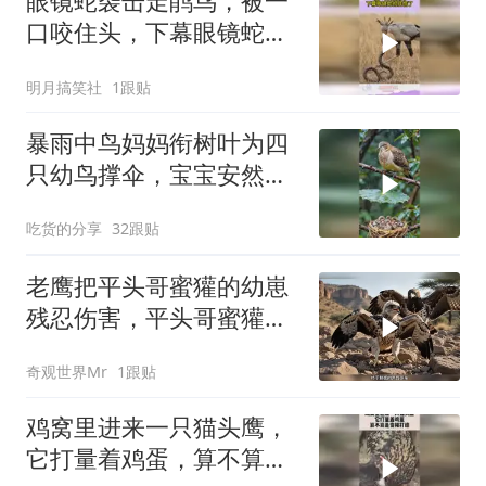
眼镜蛇袭击走鹃鸟，被一
口咬住头，下幕眼镜蛇彻
底慌了
明月搞笑社
1跟贴
暴雨中鸟妈妈衔树叶为四
只幼鸟撑伞，宝宝安然入
梦
吃货的分享
32跟贴
老鹰把平头哥蜜獾的幼崽
残忍伤害，平头哥蜜獾过
来报仇
奇观世界Mr
1跟贴
鸡窝里进来一只猫头鹰，
它打量着鸡蛋，算不算是