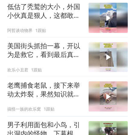
低估了秃鹫的大小，外国
小伙真是狠人，这都敢站
过去！
阿哲谈动物界
1跟贴
美国街头抓拍一幕，开以
为是救它，看到最后真相
了
欢乐小丑君
1跟贴
老鹰捕食老鼠，接下来举
动太炸裂，果然知识就是
力量！
搞怪一族的欢乐窝
1跟贴
男子利用面包和小鸟，引
出洞内的怪物，下幕根本