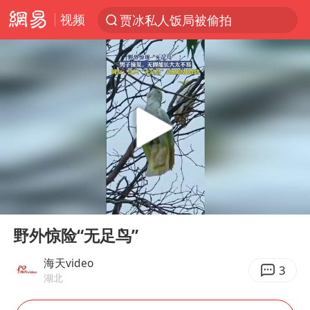
视频
贾冰私人饭局被偷拍
台风“白海豚”登陆 各地各部门全力应对
路虎卫士110 HSE限时降价
我国发现稀散金属独立新矿物——乌斯河锗矿
上海鼓励居家办公
多地银行上调存款利率
新疆生产建设兵团生态环境局原局长被查
00:00
00:11
朱一龙的鼻子怎么了
Play
Ent
full
5万元以下微型代步车集体遇冷
野外惊险“无足鸟”
大疆错失宇树
海天video
3
湖北
费大厨口号更改 不再宣传小炒肉大王