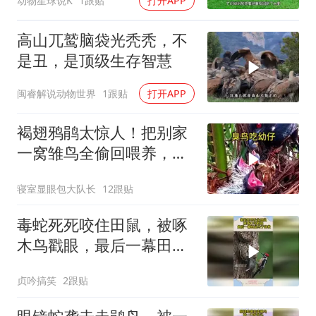
动物星球说K
1跟贴
打开APP
高山兀鹫脑袋光秃秃，不
是丑，是顶级生存智慧
闽睿解说动物世界
1跟贴
打开APP
褐翅鸦鹃太惊人！把别家
一窝雏鸟全偷回喂养，自
家宝宝幸福又暖心
寝室显眼包大队长
12跟贴
毒蛇死死咬住田鼠，被啄
木鸟戳眼，最后一幕田鼠
终于得救
贞吟搞笑
2跟贴