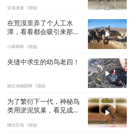
变相打劫！
笑场速递
1跟贴
在荒漠里弄了个人工水
潭，看看都会吸引来那些
动物
小舜舜呐
1跟贴
夹缝中求生的幼鸟老四！
疯狂动物园啊
1跟贴
为了繁衍下一代，神秘鸟
类用淤泥筑巢，看见成果
直接惊呆
懂忧笑场
1跟贴