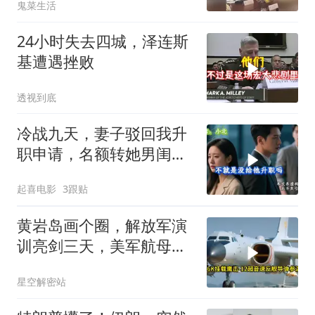
鬼菜生活
24小时失去四城，泽连斯
基遭遇挫败
透视到底
冷战九天，妻子驳回我升
职申请，名额转她男闺
蜜，我转身办妥1件事
起喜电影
3跟贴
黄岩岛画个圈，解放军演
训亮剑三天，美军航母从
南海跑了
星空解密站