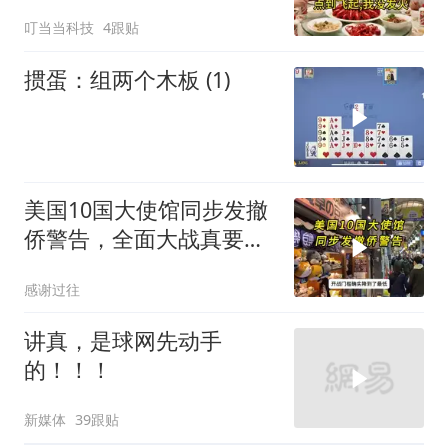
到飞起，我没发
叮当当科技
4跟贴
掼蛋：组两个木板 (1)
美国10国大使馆同步发撤
侨警告，全面大战真要来
了？
感谢过往
讲真，是球网先动手
的！！！
新媒体
39跟贴