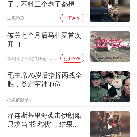
子，不料三个养子都想害
她！
二毛追剧
打开APP
被关七个月后马杜罗首次
开口！
我知道你的眼泪只是一种无奈
打开APP
毛主席76岁后指挥两战全
胜，奠定军神地位
心灵的触动a
泽连斯基里海袭击伊朗船
只求当“投名状”，结果特
朗普没理还挨了怼