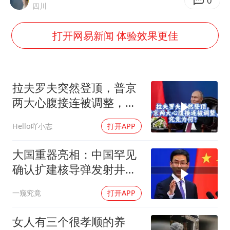
U17国足三连胜晋级明日之星半决赛
0
四川
国乒男单横滨冠军赛全军覆没
打开网易新闻 体验效果更佳
38岁演员求职万岁山NPC成功
东航：国内客票提前14天免费退改
胡彦斌韩磊 谁帮谁
拉夫罗夫突然登顶，普京
胡彦斌获《歌手2026》歌王
两大心腹接连被调整，究
竟为何？
百花奖开幕式
Hello吖小志
打开APP
夯实基础开新局
大国重器亮相：中国罕见
确认扩建核导弹发射井铸
就“战略底牌”
一窥究竟
打开APP
女人有三个很孝顺的养