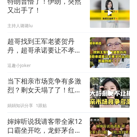
特朗普懵了！伊朗，突然
又出手了！
主持人璐璐lu
超哥找到王军老婆贺丹
丹，超哥承诺要让不孝子
付出代价，死磕到底
逗趣小Joker
当下相亲市场竞争有多激
烈？剩女天塌了了！红娘
说大龄剩女报名都
娟娟知识分享
1跟贴
婶婶听说我请客带全家12
口霸坐开吃，龙虾茅台点