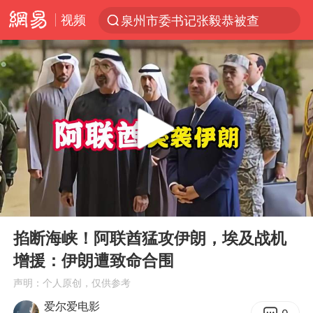
视频
泉州市委书记张毅恭被查
“电影+”如何激发千亿级消费新活力？
全球首个长时储能一体化产业园量产
台风白海豚已进入24小时警戒线
中国女篮70-67险胜尼日利亚女篮
四川宜宾市高县4.9级地震致1人死亡
名创优品回应女子吐槽内裤质量差
00:00
04:00
上海：台风白海豚或将带来龙卷风
Play
Ent
full
出口禁令驱动有色板块大涨
掐断海峡！阿联酋猛攻伊朗，埃及战机
增援：伊朗遭致命合围
胜宏科技：股票交易异常波动
声明：个人原创，仅供参考
秋天的第一杯奶茶到底有多火
爱尔爱电影