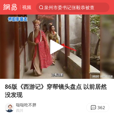
视频
泉州市委书记张毅恭被查
“电影+”如何激发千亿级消费新活力？
全球首个长时储能一体化产业园量产
中国女篮70-67险胜尼日利亚女篮
上海：台风白海豚或将带来龙卷风
四川宜宾市高县4.9级地震致1人死亡
名创优品回应女子吐槽内裤质量差
00:00
03:58
台风白海豚已进入24小时警戒线
Play
Ent
full
中巨芯：上半年归母净利润1405.77万元
86版《西游记》穿帮镜头盘点 以前居然
没发现
秋天的第一杯奶茶到底有多火
38岁演员求职万岁山NPC成功
哒哒吃不胖
362
四川