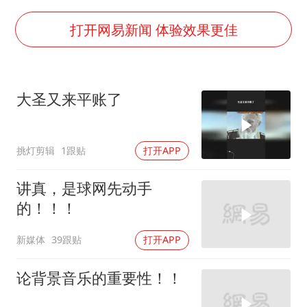
国乒男单横滨冠军赛全军覆没
U17国足三连胜晋级明日之星半决赛
打开网易新闻 体验效果更佳
胡彦斌获《歌手2026》歌王
胜宏科技：股票交易异常波动
大圣又来平账了
日本试射“战斧”导弹，国防部回应
胡彦斌韩磊 谁帮谁
挑灯剪辑
1跟贴
打开APP
东航：国内客票提前14天免费退改
夯实基础开新局
讲真，是球网先动手
的！！！
新媒体
39跟贴
打开APP
论背景音乐的重要性！！