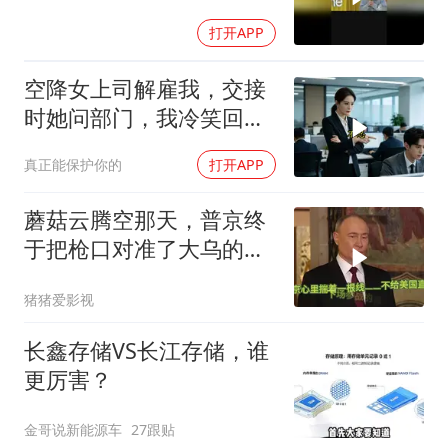
打开APP
空降女上司解雇我，交接
时她问部门，我冷笑回
答：明天
真正能保护你的
打开APP
蘑菇云腾空那天，普京终
于把枪口对准了大乌的军
火库
猪猪爱影视
长鑫存储VS长江存储，谁
更厉害？
金哥说新能源车
27跟贴