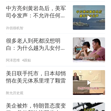
中方亮剑黄岩岛后，美军
司令发声：不允许任何国
家主宰印太
许侶很机智
很多老人到死都没想明
白：为什么越为儿女付
出，晚年越煎熬？
阿泽思维
4跟贴
美日联手托市，日本却悄
悄在美元体系里埋了颗雷
附允历史观
美企被炸，特朗普态度变