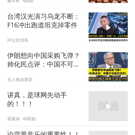
极本鲜
4跟贴
台湾汉光演习乌龙不断：
F16冲出跑道坦克掉零件
抑尘的清风
伊朗想向中国采购飞弹？
帅化民点评：中国不可能
交付！
名人精选课堂
讲真，是球网先动手
的！！！
新媒体
40跟贴
论背景音乐的重要性！！