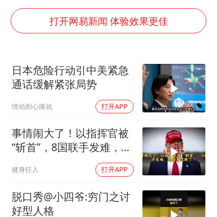
上四休三，但降薪1000元，你接受吗？
泰国初中生饮弹自尽前开了26枪
打开网易新闻 体验效果更佳
36岁男演员成景区NPC后人气爆棚
全民健身事业高质量发展
日本危险行动引中美紧急
台当局重金为“台独”织“皇帝新衣”
通话缓解紧张局势
几元成本的AI广告导致千万市值蒸发
情动则心痛就
打开APP
乐享全民健身 共筑健康中国
事情闹大了！以指挥官被
“斩首”，8国联手发难，特
朗普失声了？
健身狂人
打开APP
脱口秀@小四爷:穷门之讨
好型人格