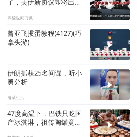
了，美伊新协议即将出
炉？又被中方说中了
揭秘世间万象
曾亚飞掼蛋教程(4127)(巧
拿头游)
伊朗抓获25名间谍，听小
勇分析
鬼菜生活
47度高温下，巴铁只吃国
产冰淇淋，祖传陶罐竟还
能自动降温