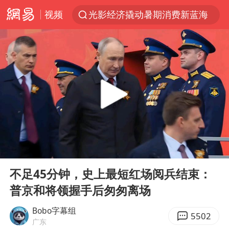
视频
光影经济撬动暑期消费新蓝海
郑丽文：台湾从来没有“独立”过
新疆优化调整景区内自驾服务费
茅台部分直营店飞天茅台提价
白海豚将正面袭击贯穿浙江
情侣平潭拍日出坠崖1死1伤
酒店回应车内过夜被收150元
00:00
01:52
黄金牛市回来了吗
Play
Ent
full
酒店花洒现排泄物住客索赔遭拒
不足45分钟，史上最短红场阅兵结束：
普京和将领握手后匆匆离场
杭州全市有序停课
夏日经济乘“热”而上 消费市场向“新”而行
Bobo字幕组
5502
广东