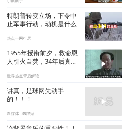
小麒麒手工
特朗普转变立场，下令中
止军事行动，动机是什么
热点一网打尽
1955年授衔前夕，救命恩
人引火自焚，34年后真相
大白
世界热点背后解读
讲真，是球网先动手
的！！！
新媒体
39跟贴
论背景音乐的重要性！！