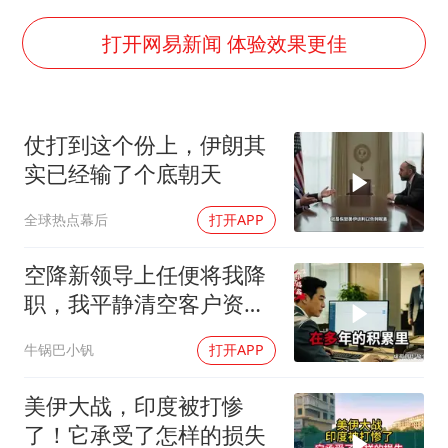
陕西省委书记赶赴柞水县杏坪镇
女孩摆摊卖菌子时收到北大通知书
打开网易新闻 体验效果更佳
国防部回应日本试射“战斧”导弹
曝美拒绝乌增购“爱国者”导弹请求
仗打到这个份上，伊朗其
改名后的“青海拉面”店
实已经输了个底朝天
命案逃犯躲进深山21年活得像野人
全球热点幕后
打开APP
东方之约 相约未来
空降新领导上任便将我降
职，我平静清空客户资
源，他事后求我回来稳住
牛锅巴小钒
打开APP
业务
美伊大战，印度被打惨
了！它承受了怎样的损失