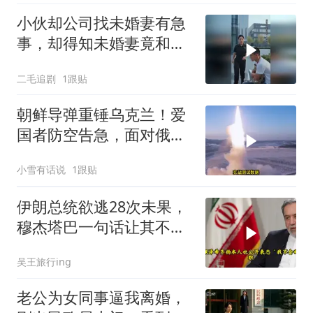
小伙却公司找未婚妻有急
事，却得知未婚妻竟和别
人订婚！
二毛追剧
1跟贴
朝鲜导弹重锤乌克兰！爱
国者防空告急，面对俄朝
联手，泽连斯基到底有多
小雪有话说
1跟贴
绝望？
伊朗总统欲逃28次未果，
穆杰塔巴一句话让其不敢
再提
吴王旅行ing
老公为女同事逼我离婚，