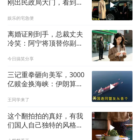
刚出民政局大门，看到我
上了省长爸爸的专车
娱乐的宅急便
离婚证刚到手，总裁丈夫
冷笑：阿宁将顶替你副总
之位，我应好
今日搞笑分享
三记重拳砸向美军，3000
亿赎金换海峡：伊朗算准
了特朗普不敢还手
王同学来了
这个翻拍拍的真好，有我
们国人自己独特的风格魅
力