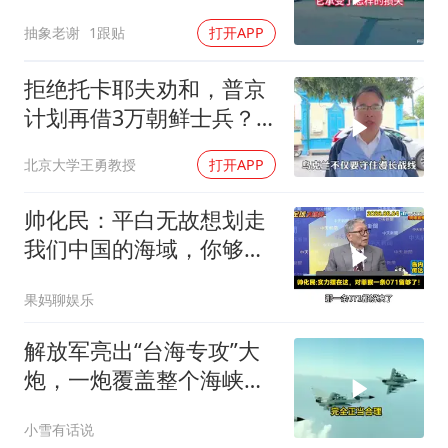
抽象老谢
1跟贴
打开APP
拒绝托卡耶夫劝和，普京
计划再借3万朝鲜士兵？
泽连斯基处境不妙
北京大学王勇教授
打开APP
帅化民：平白无故想划走
我们中国的海域，你够格
吗？
果妈聊娱乐
解放军亮出“台海专攻”大
炮，一炮覆盖整个海峡，
有人该睡不着了
小雪有话说