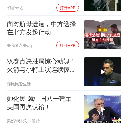
否获胜
初雪未见
打开APP
面对航母进逼，中方选择
在北方发起行动
失我者永失qq
打开APP
双赛点决胜局惊心动魄！
火箭与小特上演连续惊险
反转，结局舒服了
薛艳艳爱生活
帅化民-就中国八一建军，
美国再次认输！
果妈聊娱乐
1跟贴