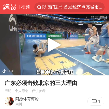
视频
以“新”破局 首发经济点亮城市消费活力
中方回应是否在太平洋海底开采稀土
佛得角门将亮相智利俱乐部主场
陈熠叫医疗暂停被驳回 带伤遭逆转
深圳地面沉降致车辆损坏系谣言
多地要求领导干部带头休假
今年已有4位周星驰电影配角去世
00:00
02:54
法国下周开始禁止未经同意的电话营销
Play
Ent
full
CIA被曝已秘密设立古巴工作组
广东必须击败北京的三大理由
我国编制完成新版全月地质图
声明：个人原创，仅供参考
阿嬍体育评论
外交部发言人就广岛核爆81周年等答记者问
1
四川