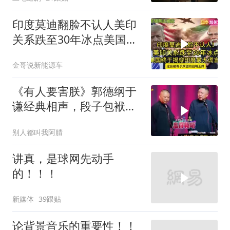
印度莫迪翻脸不认人美印
关系跌至30年冰点美国终
于揭穿印度zdsr
金哥说新能源车
《有人要害朕》郭德纲于
谦经典相声，段子包袱满
满！
别人都叫我阿腈
讲真，是球网先动手
的！！！
新媒体
39跟贴
论背景音乐的重要性！！