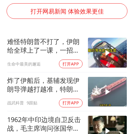
首次证实！“胶球”存在
打开网易新闻 体验效果更佳
感觉全东北都在等7号
泰国一女公务员妆容引争议 本人回应
U17国足1分钟轰2球
难怪特朗普不打了，伊朗
80后女柜员逆袭成4200亿银行副行长
给全球上了一课，一招吃
27岁女子成组织卖淫集团主犯被通缉
定美国，迎来转折
生命中最美的邂逅
打开APP
奋进开新局 实干挑大梁
炸了伊船后，基辅发现伊
朗导弹越打越准，特朗普
要向普京“问罪”
战武科普
9跟贴
打开APP
1962年中印边境自卫反击
战，毛主席询问张国华能