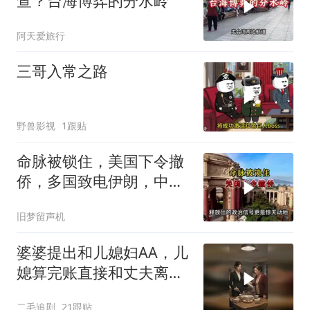
查？台海博弈的分水岭
阿天爱旅行
三哥入常之路
野兽影视
1跟贴
命脉被锁住，美国下令撤
侨，多国致电伊朗，中国
两大判断全部成真
旧梦留声机
婆婆提出和儿媳妇AA，儿
媳算完账直接和丈夫离
婚！
二毛追剧
21跟贴