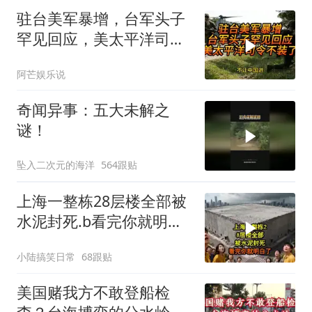
驻台美军暴增，台军头子
罕见回应，美太平洋司令
不装了！
阿芒娱乐说
奇闻异事：五大未解之
谜！
坠入二次元的海洋
564跟贴
上海一整栋28层楼全部被
水泥封死.b看完你就明白
了..s
小陆搞笑日常
68跟贴
美国赌我方不敢登船检