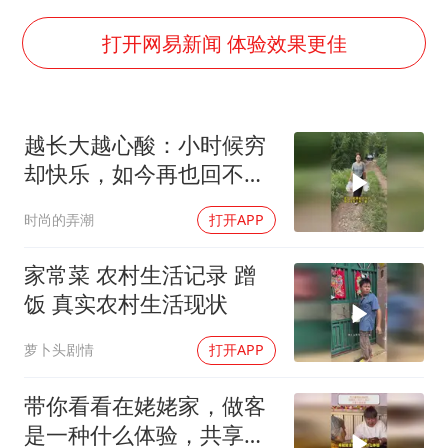
周星驰妈妈现身香港首映礼
SK海力士回应“或出售重庆工厂”传闻
打开网易新闻 体验效果更佳
大疆错失宇树
三预警齐发 11个省份有大到暴雨
越长大越心酸：小时候穷
“还不如不放假”
却快乐，如今再也回不去
从科技创新看开局起步的时与势
了
时尚的弄潮
打开APP
家常菜 农村生活记录 蹭
饭 真实农村生活现状
萝卜头剧情
打开APP
带你看看在姥姥家，做客
是一种什么体验，共享丰