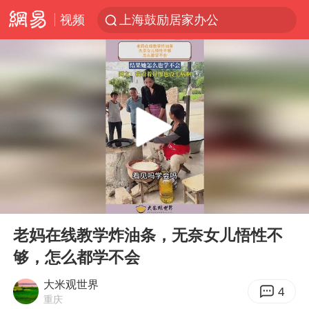
视频
上海鼓励居家办公
上海青浦区启动防汛防台Ⅰ级响应
血指纹匹配成功，20年悬案告破！凶手被执行死刑
费大厨口号更改 不再宣传小炒肉大王
独闯南太行失联女子遗体已找到
成都多趟列车临时停运
多地银行上调存款利率
00:00
00:21
演员秦焰去世 曾出演《狂飙》
Play
Ent
full
中央气象台继续发布暴雨橙警
老妈在线教学炸油条，无奈女儿悟性不
够，怎么都学不会
朱一龙的鼻子怎么了
白海豚突然大拐弯 走出罕见路线
大米观世界
4
重庆