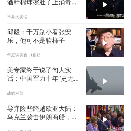
酒精棉球擦肚子上消毒，
拿云南白药擦刀，是不是
市井大实话
擦反了？
邱毅：千万别小看张安
乐，他可不是软柿子
华庭讲美食
1跟贴
美专家终于说了句大实
话：中国军力十年“史无前
例”狂飙，美国这次真坐不
战武科普
住了
导弹险些跨越欧亚大陆：
乌克兰袭击伊朗商船，差
点引爆两场战争的“连环