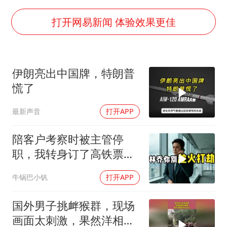
夏日经济乘“热”而上 消费市场向“新”而行
36岁男演员成景区NPC后人气爆棚
打开网易新闻 体验效果更佳
宇树王兴兴被问了360多个问题
全民健身事业高质量发展
伊朗亮出中国牌，特朗普
几元成本的AI广告导致千万市值蒸发
慌了
唐田赛前发布会上引用《孙子兵法》
最新声音
打开APP
台当局重金为“台独”织“皇帝新衣”
乐享全民健身 共筑健康中国
陪客户考察时被主管停
职，我转身订了高铁票。
2小时后总监急疯了：12
牛锅巴小钒
打开APP
亿合同没你根本签不了
国外男子挑衅猴群，现场
画面太刺激，果然洋相还