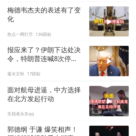
梅德韦杰夫的表述有了变
化
热点一网打尽
136跟贴
报应来了？伊朗下达处决
令，特朗普连喊8次停
手，海外资产遭清算
凝水文秋
17跟贴
面对航母进逼，中方选择
在北方发起行动
失我者永失qq
郭德纲 于谦 爆笑相声！