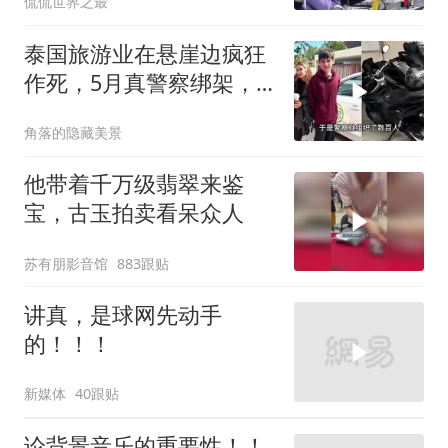
侃侃世界之最
雷”
泰国旅游业在悬崖边疯狂
作死，5月真警察绑架，7
月假警察杀人
角落的隐藏美景
他带着千万级翡翠来鉴
宝，古玉拍卖看呆众人
苏有朋影音馆
883跟贴
讲真，是球网先动手
的！！！
新媒体
40跟贴
论背景音乐的重要性！！