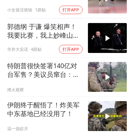
得洋人出！
小女孩没烦恼
1跟贴
打开APP
郭德纲 于谦 爆笑相声！
我要比赛，我上妙峰山干
嘛去？你去拜一拜冠军老
市井大实话
4跟贴
打开APP
祖庙
特朗普很快签署140亿对
台军售？美议员窜台：必
须以实力拒统
烽火观察
伊朗终于醒悟了！炸美军
中东基地已经没用了！
温一壶皎月