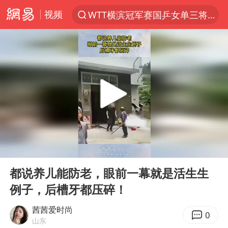
视频
WTT横滨冠军赛国乒女单三将晋级四强
光影经济撬动暑期消费新蓝海
日本发布排名：“中国第一，美日德韩英法居后”
微信又有新功能，你可以“撤回”你的撤回了！
杭州全市有序停课
上四休三，但降薪1000元，你接受吗？
情侣平潭拍日出坠崖1死1伤
00:00
00:11
郑丽文：台湾从来没有“独立”过
Play
Ent
full
《欢迎来龙餐馆》口碑
都说养儿能防老，眼前一幕就是活生生
例子，后槽牙都压碎！
泰国初中生饮弹自尽前开了26枪
酒店花洒现排泄物住客索赔遭拒
茜茜爱时尚
0
山东