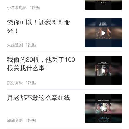
小羊看电影
1跟贴
饶你可以！还我哥哥命
来！
火娃追剧
1跟贴
我偷的80根，他丢了100
根关我什么事！
挑灯剪辑
1跟贴
月老都不敢这么牵红线
嘟嘟剪影
1跟贴