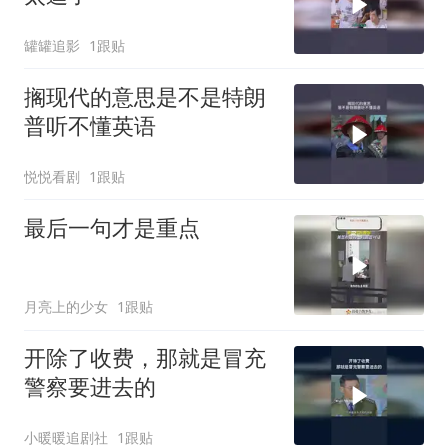
罐罐追影
1跟贴
搁现代的意思是不是特朗
普听不懂英语
悦悦看剧
1跟贴
最后一句才是重点
月亮上的少女
1跟贴
开除了收费，那就是冒充
警察要进去的
小暖暖追剧社
1跟贴