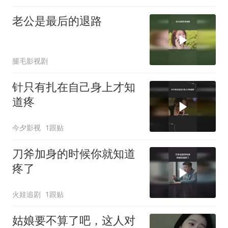
老公是最后的退路
腿毛影视剧
针只有扎在自己身上才知
道疼
今夕影视
1跟贴
刀斧加身的时候你就知道
疼了
火娃追剧
1跟贴
姑娘要不算了吧，这人对