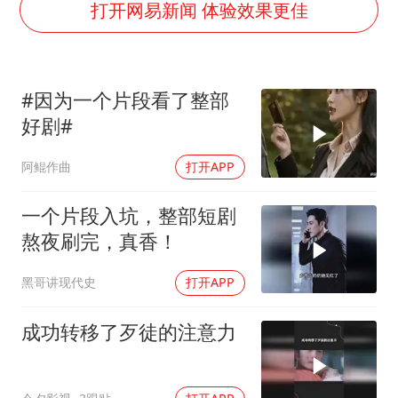
女子利用漏洞0元薅走3000多件家电
打开网易新闻 体验效果更佳
深圳地面沉降致车辆损坏系谣言
我国编制完成新版全月地质图
#因为一个片段看了整部
现代版摸金校尉落网查获400多枚古币
好剧#
毛宁转发梯田音乐会视频海外网友赞叹
阿鲲作曲
打开APP
奋进开新局 实干挑大梁
一个片段入坑，整部短剧
熬夜刷完，真香！
黑哥讲现代史
打开APP
成功转移了歹徒的注意力