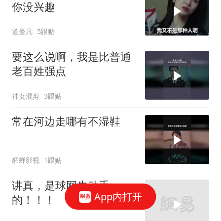
你没兴趣
道曼凡
5跟贴
要这么说啊，我是比普通
老百姓强点
神女混剪
3跟贴
常在河边走哪有不湿鞋
貂蝉影视
1跟贴
讲真，是球网先动手
App内打开
的！！！