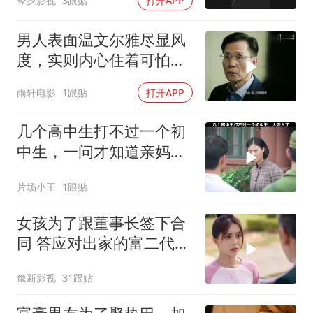
今夕影视
3跟贴
打开APP
男人表面温文尔雅尽显风
度，实则内心住着可怕恶
魔，人与魔竟共存一体
雨轩电影
1跟贴
打开APP
几个高中生打不过一个初
中生，一问才知道亲妈是
当兵的
片场小王
1跟贴
女孩为了跟董事长签下合
同 答应对出家的富二代展
开追求
豫新影视
31跟贴