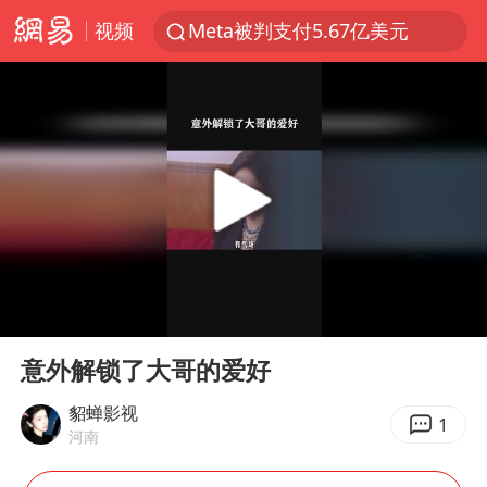
视频
Meta被判支付5.67亿美元
47岁妈妈突然产女 26岁女儿：很震惊
阿根廷足协发文力挺因凡蒂诺
中国稀土盘中涨停
A股开盘：民爆、CPO等概念走强
日本广岛民众举行游行反对政府行径
21楼高空抛物嫌疑人被拘留
00:00
00:29
日韩股市高开跳水 SK海力士下挫转跌
Play
Ent
full
台风白海豚最新路径研判来了
意外解锁了大哥的爱好
OpenAI为免费用户升级GPT-5.6 Luna
貂蝉影视
1
河南
粉笔发布“自曝式”公开信