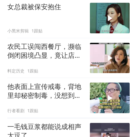
女总裁被保安抱住
小黑米剪辑
1跟贴
农民工误闯西餐厅，濒临
倒闭困境凸显，竟让店铺
起死回生
料定历史
1跟贴
他表面上宣传戒毒，背地
里却秘密制毒，没想到败
在了垃圾袋
行者看剧
1跟贴
一毛钱豆浆都能说成相声
太逗了