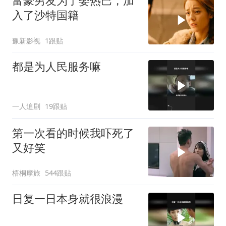
富豪男友为了娶热巴，加
入了沙特国籍
豫新影视
1跟贴
都是为人民服务嘛
一人追剧
19跟贴
第一次看的时候我吓死了
又好笑
梧桐摩旅
544跟贴
日复一日本身就很浪漫