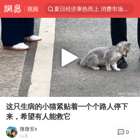
视频
夏日经济乘热而上 消费市场向新而行
《披荆斩棘2026》阵容官宣
于东来回应胖东来近25年老店年底关闭
哈马斯称坚持加沙停火协议路线图
白海豚对华东华北影响会大于巴威
独闯南太行的失联女生最后轨迹已确认
刘嘉玲晒与周星驰合照
00:00
11:56
浙江近300条预警生效中 今夜大部暴雨
Play
Ent
full
香港刷新1884年以来最高气温纪录
这只生病的小猫紧贴着一个个路人停下
来，希望有人能救它
上门女婿出轨女邻居多年被判重婚罪
上海全力守护市民“菜篮子”
微微安x
0
山东