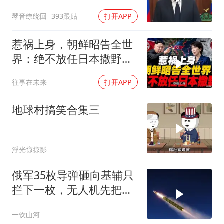
琴音缭绕回
393跟贴
打开APP
惹祸上身，朝鲜昭告全世
界：绝不放任日本撒野！
高市还能硬撑多久
往事在未来
打开APP
地球村搞笑合集三
浮光惊掠影
俄军35枚导弹砸向基辅只
拦下一枚，无人机先把爱
国者耗干了，泽连斯基的
一饮山河
秋天反攻成了笑话