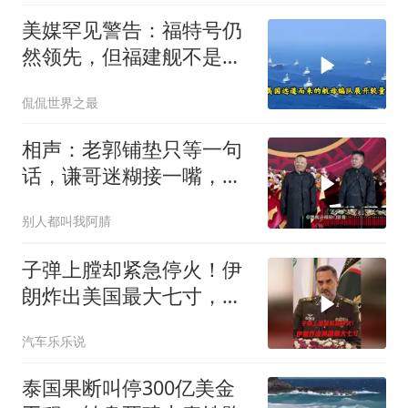
美媒罕见警告：福特号仍
然领先，但福建舰不是中
国航母终点，而是新起点
侃侃世界之最
相声：老郭铺垫只等一句
话，谦哥迷糊接一嘴，包
袱瞬间完成升华
别人都叫我阿腈
子弹上膛却紧急停火！伊
朗炸出美国最大七寸，特
朗普赶紧叫停战争
汽车乐乐说
泰国果断叫停300亿美金