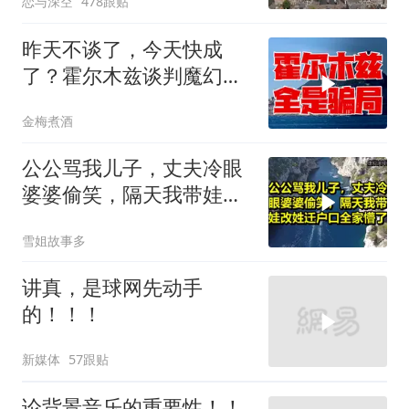
恋与深空
478跟贴
昨天不谈了，今天快成
了？霍尔木兹谈判魔幻反
转，全是骗局？
金梅煮酒
公公骂我儿子，丈夫冷眼
婆婆偷笑，隔天我带娃改
姓迁户口全家懵了！
雪姐故事多
讲真，是球网先动手
的！！！
新媒体
57跟贴
论背景音乐的重要性！！