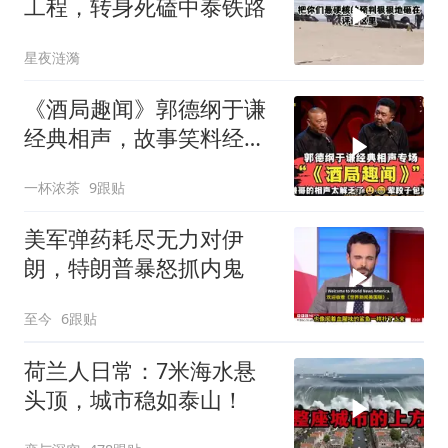
工程，转身死磕中泰铁路
星夜涟漪
《酒局趣闻》郭德纲于谦
经典相声，故事笑料经典
不断！
一杯浓茶
9跟贴
美军弹药耗尽无力对伊
朗，特朗普暴怒抓内鬼
至今
6跟贴
荷兰人日常：7米海水悬
头顶，城市稳如泰山！