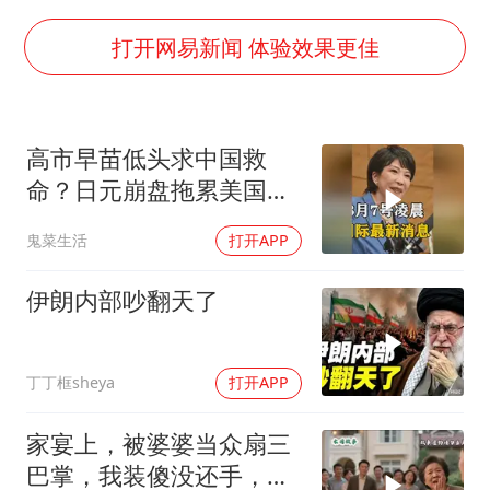
全民健身事业高质量发展
台当局重金为“台独”织“皇帝新衣”
打开网易新闻 体验效果更佳
几元成本的AI广告导致千万市值蒸发
老挝国会主席赛宋蓬逝世
高市早苗低头求中国救
白海豚将正面袭击贯穿浙江
命？日元崩盘拖累美国下
酒店回应车内过夜被收150元
水！川普也坐不住了
鬼菜生活
打开APP
乐享全民健身 共筑健康中国
伊朗内部吵翻天了
丁丁框sheya
打开APP
家宴上，被婆婆当众扇三
巴掌，我装傻没还手，悄