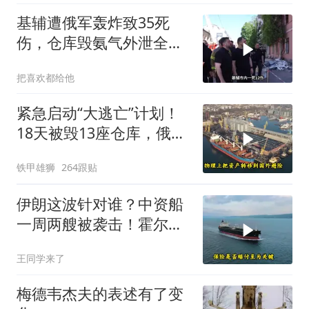
基辅遭俄军轰炸致35死
伤，仓库毁氨气外泄全城
警报
把喜欢都给他
紧急启动“大逃亡”计划！
18天被毁13座仓库，俄电
商巨头被逼无奈，出此下
铁甲雄狮
264跟贴
策
伊朗这波针对谁？中资船
一周两艘被袭击！霍尔木
兹海峡的“安全走廊”神话
王同学来了
彻底破灭！
梅德韦杰夫的表述有了变