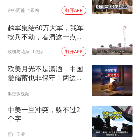
悄卖别墅搬家，8天后丈
户外阿毽
1跟贴
打开APP
夫全家10人被新户主请出
家门
越军集结60万大军，我军
按兵不动，看清这一点便
知越南必败
玫瑰与花海
1跟贴
打开APP
欧美月光不是潇洒，中国
爱储蓄也非保守！两边究
竟差别在哪儿了？
趣史微视频
中美一旦冲突，躲不过2
个字
原广工业