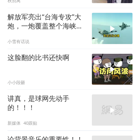
秋别离
解放军亮出“台海专攻”大
炮，一炮覆盖整个海峡，
有人该睡不着了
小雪有话说
这脸翻的比书还快啊
小小段砸
讲真，是球网先动手
的！！！
新媒体
40跟贴
论背景音乐的重要性！！