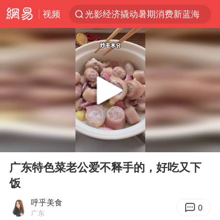
视频
光影经济撬动暑期消费新蓝海
马克·艾伦退出斯诺克中国公开赛
微信又有新功能，你可以“撤回”你的撤回了！
新疆优化调整景区内自驾服务费
上四休三，但降薪1000元，你接受吗？
情侣平潭拍日出坠崖1死1伤
央视新主播李秋莹孙亚鹏亮相
00:00
00:16
黄金牛市回来了吗
Play
Ent
full
杭州全市有序停课
广东特色菜老公爱不释手的，好吃又下
饭
商场现钱学森巨幅海报 负责人回应
36岁男演员成景区NPC后人气爆棚
呼乎美食
0
广东