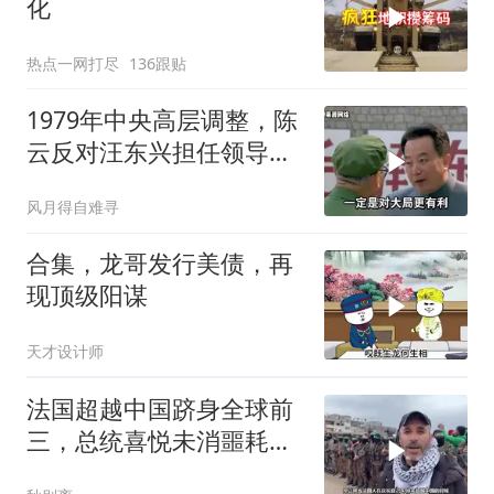
化
热点一网打尽
136跟贴
1979年中央高层调整，陈
云反对汪东兴担任领导职
务
风月得自难寻
合集，龙哥发行美债，再
现顶级阳谋
天才设计师
法国超越中国跻身全球前
三，总统喜悦未消噩耗降
临