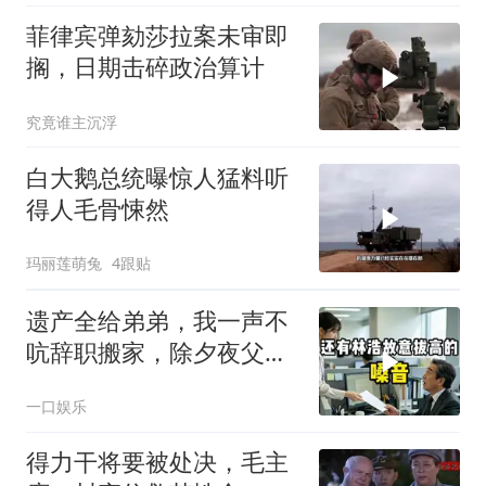
菲律宾弹劾莎拉案未审即
搁，日期击碎政治算计
究竟谁主沉浮
白大鹅总统曝惊人猛料听
得人毛骨悚然
玛丽莲萌兔
4跟贴
遗产全给弟弟，我一声不
吭辞职搬家，除夕夜父亲
喊我结账，我笑了
一口娱乐
得力干将要被处决，毛主