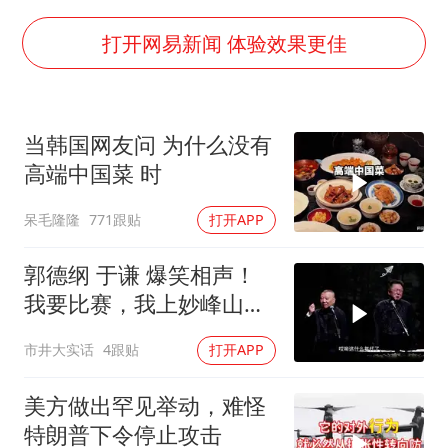
上四休三，但降薪1000元，你接受吗？
唐田赛前发布会上引用《孙子兵法》
打开网易新闻 体验效果更佳
台当局重金为“台独”织“皇帝新衣”
商场现钱学森巨幅海报 负责人回应
当韩国网友问 为什么没有
老挝国会主席赛宋蓬逝世
高端中国菜 时
购飞机票7分钟后退票被扣2022元
呆毛隆隆
771跟贴
打开APP
乐享全民健身 共筑健康中国
郭德纲 于谦 爆笑相声！
我要比赛，我上妙峰山干
嘛去？你去拜一拜冠军老
市井大实话
4跟贴
打开APP
祖庙
美方做出罕见举动，难怪
特朗普下令停止攻击