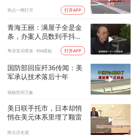
热点一网打尽
打开APP
青海王丽：满屋子全是金
条，办案人员数到手抖，
丈夫受不了提前离场
粤语音乐喷泉
494跟贴
打开APP
国防部回应歼36传闻：美
军承认技术落后十年
揭秘世间万象
美日联手托市，日本却悄
悄在美元体系里埋了颗雷
附允历史观