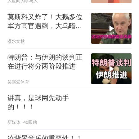
人世间的事与人
莫斯科又炸了！大鹅多位
军方高官遇刺，大乌暗杀
方向已曝光？
凝水文秋
特朗普：与伊朗的谈判正
在进行将分两阶段推进
吴霶爱体育
讲真，是球网先动手
的！！！
新媒体
40跟贴
论背景音乐的重要性！！