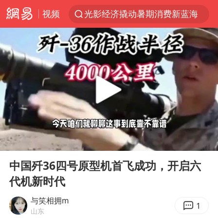
视频
光影经济撬动暑期消费新蓝海
白海豚将正面袭击贯穿浙江
杭州全市有序停课
《欢迎来龙餐馆》口碑
酒店花洒现排泄物住客索赔遭拒
情侣平潭拍日出坠崖1死1伤
新疆优化调整景区内自驾服务费
00:00
05:02
夏日经济乘“热”而上 消费市场向“新”而行
Play
Ent
full
36岁男演员成景区NPC后人气爆棚
中国歼36四号原型机首飞成功，开启六
代机新时代
宇树王兴兴被问了360多个问题
全民健身事业高质量发展
与笑相拥m
1
山东