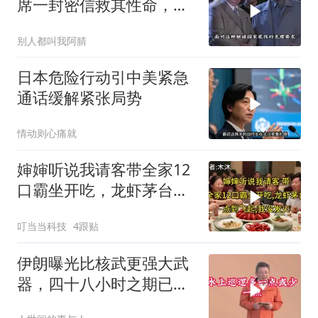
席一封密信救其性命，重
要任务也一并交付
别人都叫我阿腈
日本危险行动引中美紧急
通话缓解紧张局势
情动则心痛就
婶婶听说我请客带全家12
口霸坐开吃，龙虾茅台点
到飞起，我没发
叮当当科技
4跟贴
伊朗曝光比核武更强大武
器，四十八小时之期已
到，美军难以取胜