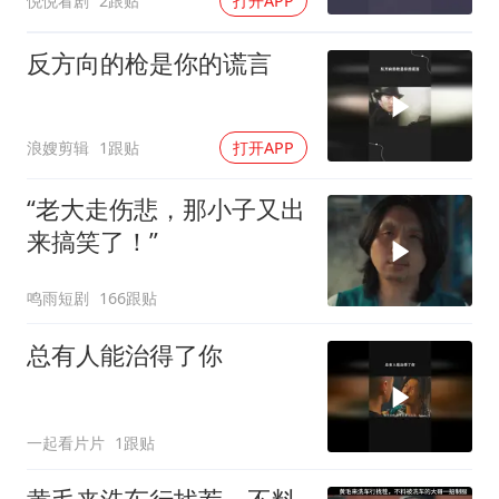
悦悦看剧
2跟贴
打开APP
反方向的枪是你的谎言
浪嫂剪辑
1跟贴
打开APP
“老大走伤悲，那小子又出
来搞笑了！”
鸣雨短剧
166跟贴
总有人能治得了你
一起看片片
1跟贴