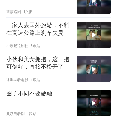
西蒙追剧
1跟贴
一家人去国外旅游，不料
在高速公路上刹车失灵
小暖暖追剧社
3跟贴
小伙和美女拥抱，这一抱
可倒好，直接不松开了
冰淇淋看电影
1跟贴
圈子不同不要硬融
叒叒看看剧
1跟贴