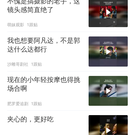
不愧是搞摄影的老手，这
镜头感简直绝了
萌妹观影
1跟贴
我也想要阿凡达，不是郭
达什么达都行
沙雕哥剧社
1跟贴
现在的小年轻按摩也得挑
场合啊
肥罗爱追剧
1跟贴
夹心的，更好吃