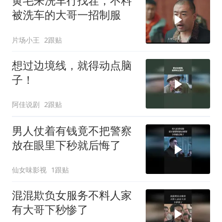
黄毛来洗车行找茬，不料
被洗车的大哥一招制服
片场小王
2跟贴
想过边境线，就得动点脑
子！
阿佳说剧
2跟贴
男人仗着有钱竟不把警察
放在眼里下秒就后悔了
仙女味影视
1跟贴
混混欺负女服务不料人家
有大哥下秒惨了