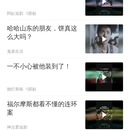
阿缸追剧
1跟贴
哈哈山东的朋友，饼真这
么大吗？
鬼菜生活
一不小心被他装到了！
挑灯剪辑
1跟贴
福尔摩斯都看不懂的连环
案
神泣爱追剧