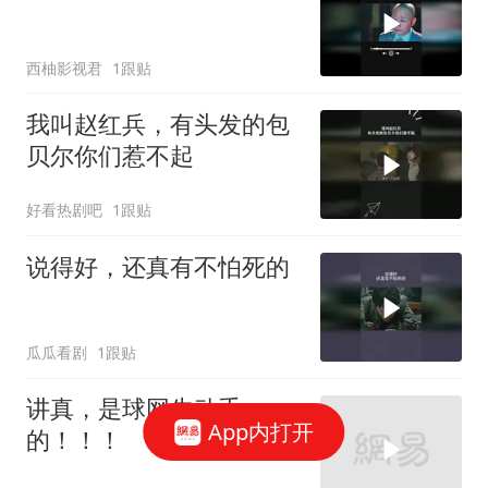
西柚影视君
1跟贴
我叫赵红兵，有头发的包
贝尔你们惹不起
好看热剧吧
1跟贴
说得好，还真有不怕死的
瓜瓜看剧
1跟贴
讲真，是球网先动手
App内打开
的！！！