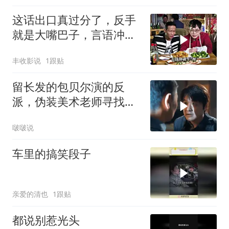
这话出口真过分了，反手
就是大嘴巴子，言语冲突
引风波
丰收影说
1跟贴
留长发的包贝尔演的反
派，伪装美术老师寻找临
摹年轻人
啵啵说
车里的搞笑段子
亲爱的清也
1跟贴
都说别惹光头