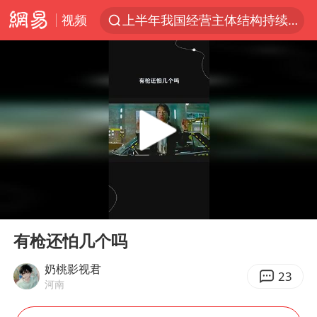
视频
上半年我国经营主体结构持续优化
上海：5号线16号线浦江线全线停运
《披荆斩棘2026》阵容官宣
白海豚北上或致京津冀暴雨
国足U17与阿森纳决赛取消 并列冠军
上海有出现龙卷潜势
王艺迪无缘横滨赛决赛
00:00
00:16
上门女婿出轨女邻居多年被判重婚罪
Play
Ent
full
女子发现前夫婚内与第三者育子
有枪还怕几个吗
王艺迪2-4不敌张本美和止步4强
奶桃影视君
23
河南
以军士兵把枪口对准中国记者