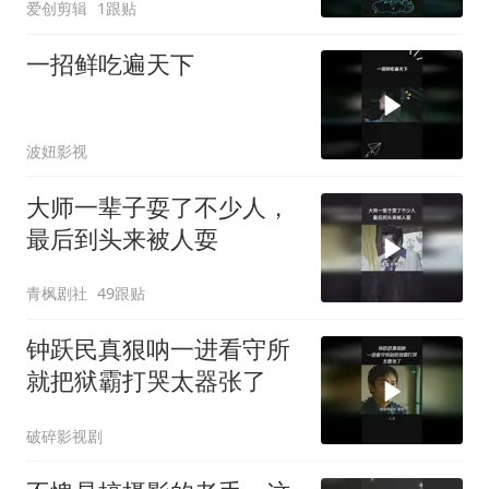
爱创剪辑
1跟贴
一招鲜吃遍天下
波妞影视
大师一辈子耍了不少人，
最后到头来被人耍
青枫剧社
49跟贴
钟跃民真狠呐一进看守所
就把狱霸打哭太器张了
破碎影视剧