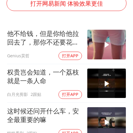
2025年小学教师减少13.19万
打开网易新闻 体验效果更佳
韩军前线部队连曝丑闻
上海大部迎大暴雨
他不给钱，但是你给他拉
《龙餐馆》 冲奖
回去了，那你不还要花油
武契奇会见泽连斯基有何意图
费吗？
Genius昊哲
打开APP
笔试第一被劝弃考涉事副校长被撤职
奋力开创中国式现代化建设新局面
权贵岂会知道，一个荔枝
就是一条人命
白月光剪影
2跟贴
打开APP
这时候还问开什么车，安
全最重要的嘛