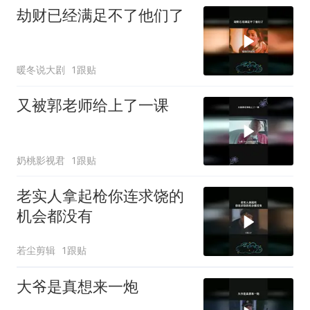
劫财已经满足不了他们了
暖冬说大剧
1跟贴
又被郭老师给上了一课
奶桃影视君
1跟贴
老实人拿起枪你连求饶的
机会都没有
若尘剪辑
1跟贴
大爷是真想来一炮