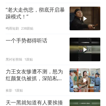
“老大走伤悲，彻底开启暴
躁模式！”
鸣雨短剧
238跟贴
一个手势都得听话
黑衬衫剪辑
1跟贴
力王女友惨遭不测，怒为
红颜复仇被抓，深陷私人
监狱困境
捡影
1跟贴
天一黑就知道有人要挨揍