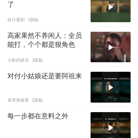
了
伙计看剧
1跟贴
高家果然不养闲人：全员
能打，个个都是狠角色
小影的娱乐
3跟贴
对付小姑娘还是要阿祖来
表哥剪辑君
2跟贴
每一步都在意料之外