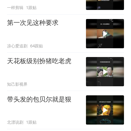
一样剪辑
1跟贴
第一次见这种要求
凉心爱追剧
64跟贴
天花板级别扮猪吃老虎
知己影视界
带头发的包贝尔就是狠
北漂说剧
1跟贴