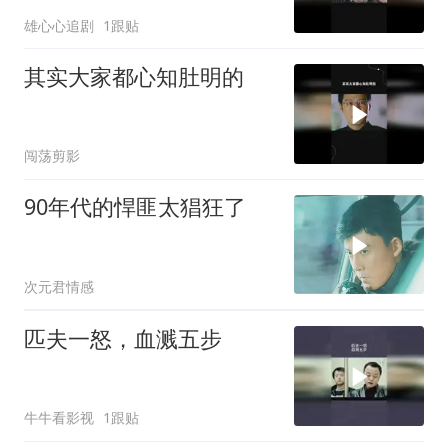
雄心心追剧
1跟贴
其实大家都心知肚明的
闯荡剪影
90年代的悍匪太猖狂了
次元君情感
匹夫一怒，血溅五步
牛牛看影视
1跟贴