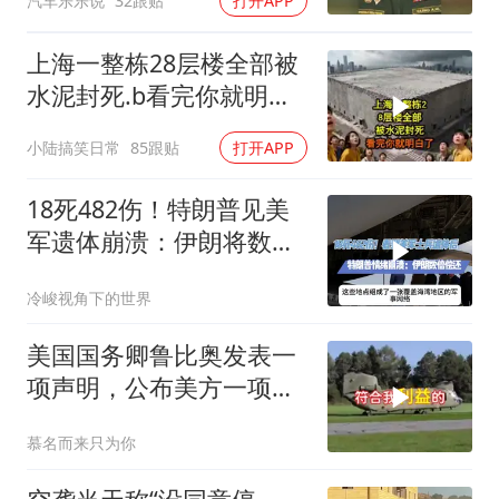
汽车乐乐说
32跟贴
打开APP
身亡！
上海一整栋28层楼全部被
水泥封死.b看完你就明白
了..s
小陆搞笑日常
85跟贴
打开APP
18死482伤！特朗普见美
军遗体崩溃：伊朗将数倍
偿还
冷峻视角下的世界
美国国务卿鲁比奥发表一
项声明，公布美方一项重
要决定
慕名而来只为你