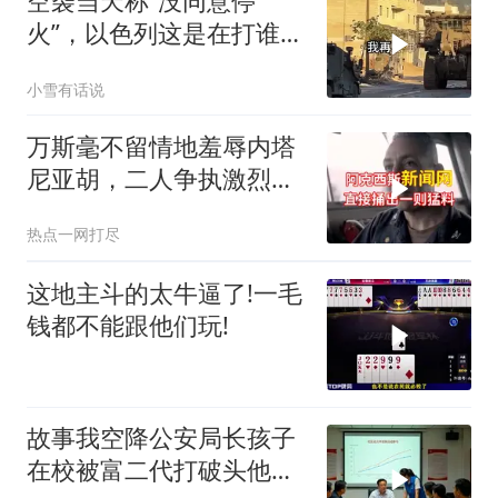
空袭当天称“没同意停
火”，以色列这是在打谁的
脸
小雪有话说
万斯毫不留情地羞辱内塔
尼亚胡，二人争执激烈，
特朗普则毫无反应
热点一网打尽
这地主斗的太牛逼了!一毛
钱都不能跟他们玩!
故事我空降公安局长孩子
在校被富二代打破头他爹