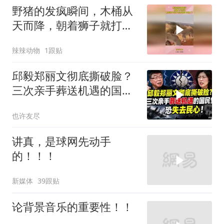
野猪的发疯瞬间，木桶从
天而降，朝着狮子就打去
知道自己玩大了
辣辣动物
1跟贴
邱毅郑丽文彻底撕破脸？
三次亲手葬送机遇的国民
党，恐失去民心
也许友尽
讲真，是球网先动手
的！！！
新媒体
39跟贴
论背景音乐的重要性！！