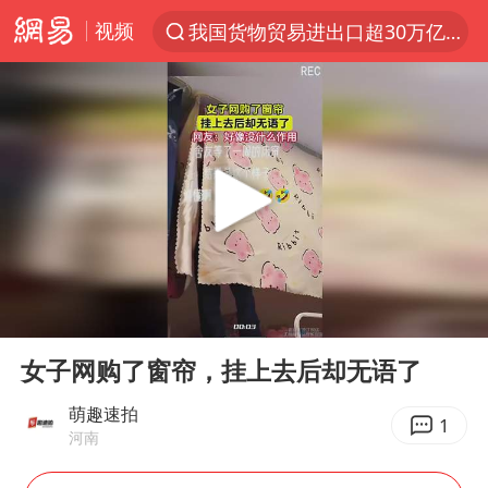
视频
我国货物贸易进出口超30万亿元
上半年我国机械工业经济运行稳中有进
官方通报教师招聘笔试前13名被淘汰
河南撤回“领导带薪错峰休假”通知
泰国枪击案凶手先杀祖父母后行凶
A股三大股指收涨
台风“白海豚”体型变大！环流面积接近13个浙江那么大
00:00
00:11
宇树科技中一签需缴款7.54万元
Play
Ent
full
泰国校园枪击案死亡人数升至7人
女子网购了窗帘，挂上去后却无语了
四川宜宾市高县发生4.9级地震
萌趣速拍
1
河南
“立秋的第一杯奶茶”又爆单了