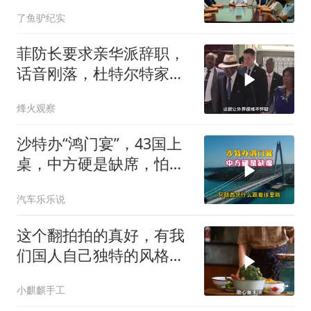
叫嚣开个价
了鱼驴纪实
菲防长要求亲华派辞职，
话音刚落，杜特尔特家族
就给他当头一棒
烽火观察
沙特办“鸿门宴”，43国上
桌，中方硬是缺席，怕得
罪伊朗？格局小了
汽车乐乐说
这个翻拍拍的真好，有我
们国人自己独特的风格魅
力
小麒麒手工