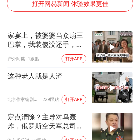
国防部：中国军队坚决反制任何闹海挑衅图谋
打开网易新闻 体验效果更佳
台湾海峡南口北上船舶实施交通管制
方程豹钛9新车申报
家宴上，被婆婆当众扇三
瑞众保险员工爆料公司违规行为
巴掌，我装傻没还手，悄
向鹏0-3不敌张本智和
悄卖别墅搬家，8天后丈
户外阿毽
1跟贴
打开APP
命案逃犯躲进深山21年活得像野人
夫全家10人被新户主请出
家门
Meta重新支棱起来了吗
这种老人就是人渣
东方之约 相约未来
北京作家编剧肥猪满圈
229跟贴
打开APP
定点清除？主导对乌轰
炸，俄罗斯空天军总司令
疑在莫斯科最贵餐厅被炸