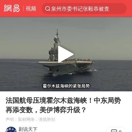
视频
泉州市委书记张毅恭被查
“电影+”如何激发千亿级消费新活力？
全球首个长时储能一体化产业园量产
中国女篮70-67险胜尼日利亚女篮
上海：台风白海豚或将带来龙卷风
四川宜宾市高县4.9级地震致1人死亡
名创优品回应女子吐槽内裤质量差
00:00
01:41
台风白海豚已进入24小时警戒线
Play
Ent
full
中巨芯：上半年归母净利润1405.77万元
法国航母压境霍尔木兹海峡！中东局势
再添变数，美伊博弈升级？
秋天的第一杯奶茶到底有多火
声明：取材网络，谨慎辨别
38岁演员求职万岁山NPC成功
剧说天下