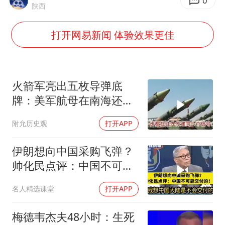
国乒男单横滨冠军赛全军覆没
0
陕西
U17国足三连胜晋级明日之星半决赛
打开网易新闻 体验效果更佳
胡彦斌获《歌手2026》歌王
胜宏科技：股票交易异常波动
日本试射“战斧”导弹，国防部回应
火箭军亮出五枚导弹底
胡彦斌韩磊 谁帮谁
牌：美军航母在南海还有
安全区吗？
东航：国内客票提前14天免费退改
附允历史观
打开APP
夯实基础开新局
伊朗想向中国采购飞弹？
帅化民点评：中国不可能
交付！
名人精选课堂
打开APP
梅德韦杰夫48小时：生死