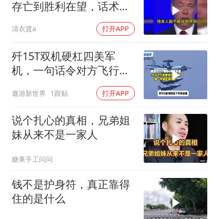
存亡到胜利在望，话术变
现实不变
清衣渡a
打开APP
歼15T双机硬杠四美军
机，一句话令对方飞行员
无言以对
遨游新世界
1跟贴
打开APP
说个扎心的真相，兄弟姐
妹从来不是一家人
糖果手工问问
钱不是护身符，真正靠得
住的是什么