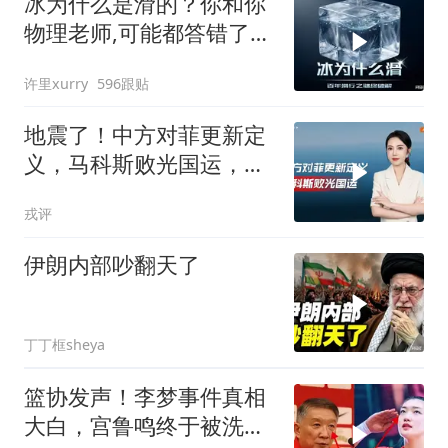
冰为什么是滑的？你和你
物理老师,可能都答错了
170年!
许里xurry
596跟贴
地震了！中方对菲更新定
义，马科斯败光国运，还
剩19万亿债务未还
戎评
伊朗内部吵翻天了
丁丁框sheya
篮协发声！李梦事件真相
大白，宫鲁鸣终于被洗清