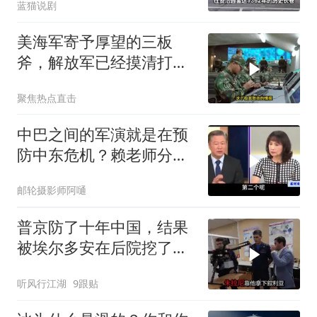
蓝猫说剧
美海军寄予厚望的三板
斧，解放军已经摸清打
法，海空一体联手接下
聚焦热点直击
中巴之间的军演就是在预
防中东危机？赖老师分析
解放军比美军厉害
邮轮摄影师阿嗵
普京防了十年中国，结果
被埃尔多安在后院挖了墙
脚
听风行江湖
9跟贴