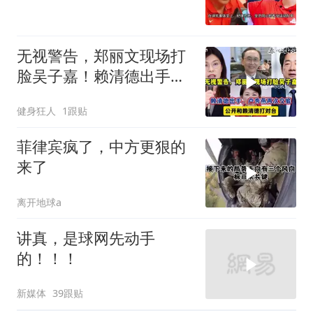
了球迷差一句
无视警告，郑丽文现场打
脸吴子嘉！赖清德出手，
卢秀燕再次交底
健身狂人
1跟贴
菲律宾疯了，中方更狠的
来了
离开地球a
讲真，是球网先动手
的！！！
新媒体
39跟贴