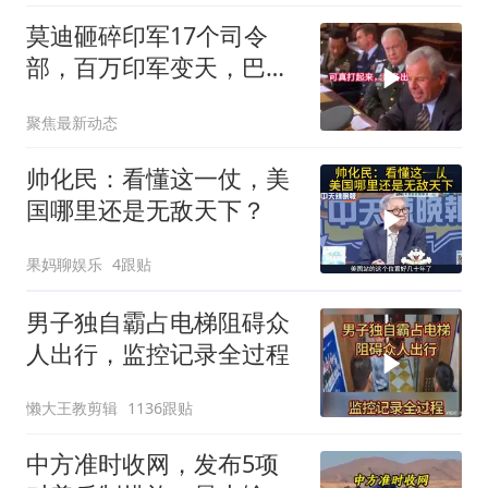
莫迪砸碎印军17个司令
部，百万印军变天，巴铁
同一时间动手了
聚焦最新动态
帅化民：看懂这一仗，美
国哪里还是无敌天下？
果妈聊娱乐
4跟贴
男子独自霸占电梯阻碍众
人出行，监控记录全过程
懒大王教剪辑
1136跟贴
中方准时收网，发布5项