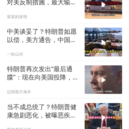
对美反制措施，最大输家
已浮现
宸宸的发明
中美谈妥了？特朗普如愿
以偿，美方通告，中国增
购48.8万吨大豆
一饮山河
特朗普再次发出“最后通
牒”：现在向美国投降，是
伊朗最后的机会
记得那片海辛
当不成总统了？特朗普健
康急剧恶化，被曝恶疾缠
身，比拜登还严重