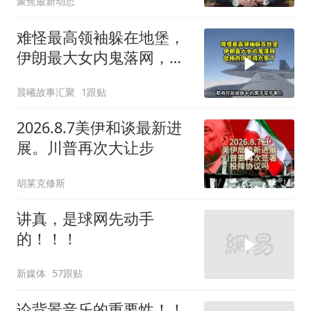
聚焦最新动态
难怪最高领袖躲在地堡，
伊朗最大女内鬼落网，哈
梅内伊死得太冤了
晨曦故事汇聚
1跟贴
2026.8.7美伊和谈最新进
展。川普再次大让步
胡莱克修斯
讲真，是球网先动手
的！！！
新媒体
57跟贴
论背景音乐的重要性！！