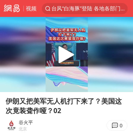
视频
台风“白海豚”登陆 各地各部门全力应对
克雷桑回应绝杀津门虎
人形机器人第一股
江苏昆山升级发布暴雨红警
多地银行上调存款利率
上海地铁4条线路全线停运
4.2平卫生间补漏注胶花1.55万
00:00
01:10
武汉3名城管协管员殴打摊主被刑拘
Play
Ent
full
白海豚路径图
伊朗又把美军无人机打下来了？美国这
次竟装聋作哑？02
宇树申购 中一签有望赚20万元
男子结婚8年3个女儿都不是亲生
谷火平
0
北京