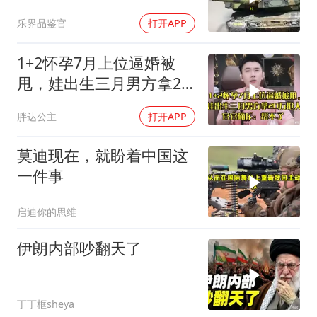
的读书声
乐界品鉴官
打开APP
1+2怀孕7月上位逼婚被
甩，娃出生三月男方拿20
万抢人，官官痛斥
胖达公主
打开APP
莫迪现在，就盼着中国这
一件事
启迪你的思维
伊朗内部吵翻天了
丁丁框sheya