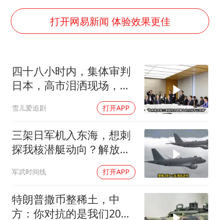
白海豚可深入内陆制造大范围风雨
面对面丨蔡磊：与渐冻症抗争 纵使不敌 也不屈服
打开网易新闻 体验效果更佳
NBA传奇教练老尼尔森去世
手机真会“偷听”我们说话吗
四十八小时内，集体审判
加沙约14万栋建筑被完全摧毁
日本，高市泪洒现场，中
5万小车卖不动 微型代步车集体遇冷
方已仁至义尽
雪儿爱追剧
打开APP
从科技创新看开局起步的时与势
三架日军机入东海，想刺
探我核潜艇动向？解放军
导弹剑指日军基地
军武时间线
打开APP
特朗普撒币整稀土，中
方：你对抗的是我们20年