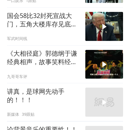
一口娱乐
1跟贴
国会58比32封死宣战大
门，五角大楼库存见底，
特朗普叫停打伊朗那晚发
军武时间线
生了什么
《大相径庭》郭德纲于谦
经典相声，故事笑料经典
不断！
九哥哥车评
讲真，是球网先动手
的！！！
新媒体
39跟贴
论背景音乐的重要性！！