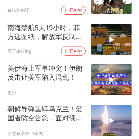
了？
猫猫狗狗汪
打开APP
南海禁航5天19小时，菲
方递图纸，解放军反制组
合拳已到位
吴王旅行ing
打开APP
美伊海上军事冲突！伊朗
反击让美军陷入混乱！
天边
朝鲜导弹重锤乌克兰！爱
国者防空告急，面对俄朝
联手，泽连斯基到底有多
小雪有话说
1跟贴
绝望？