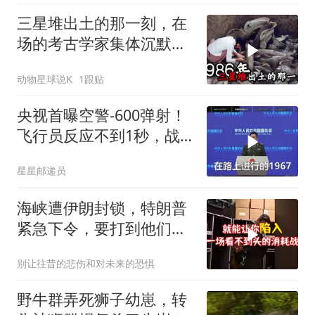
三星堆出土的那一刻，在
场的考古学家集体沉默
了，颠覆所有人的认知
动物星球说K
1跟贴
央视首曝空警-600弹射！
飞行员反应不到1秒，战
友牺牲无人退缩！
星星邮递员
海峡遭伊朗封锁，特朗普
紧急下令，要打到他们承
受不住
别让往昔的悲伤和对未来的恐惧
野牛群弄死狮子幼崽，转