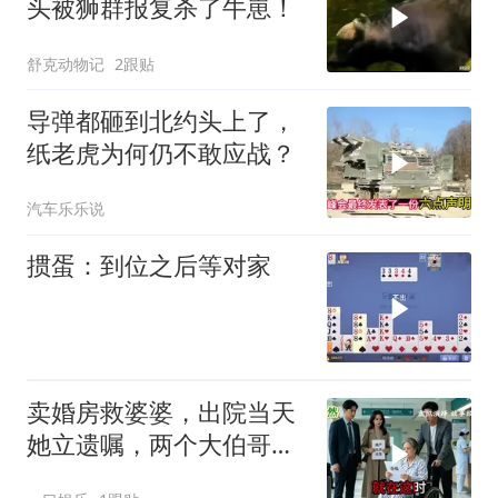
头被狮群报复杀了牛崽！
舒克动物记
2跟贴
导弹都砸到北约头上了，
纸老虎为何仍不敢应战？
汽车乐乐说
掼蛋：到位之后等对家
卖婚房救婆婆，出院当天
她立遗嘱，两个大伯哥傻
眼