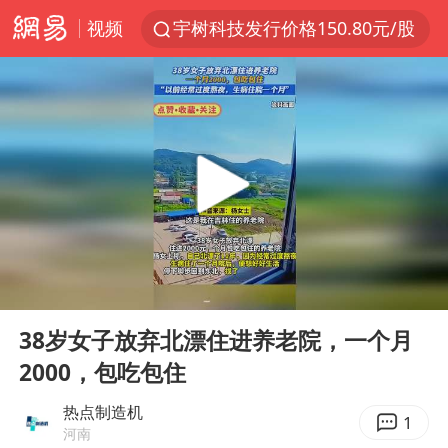
视频
宇树科技发行价格150.80元/股
我国编制完成新版全月地质图
台风白海豚即将进入48小时警戒线
郑国霖回应去景区上班被保安拦下
中央气象台发布台风黄色预警
80后女柜员逆袭成4200亿银行副行长
感觉全东北都在等7号
00:00
00:17
扎哈罗娃批广岛市长不提美国原子弹
Play
Ent
full
女子利用漏洞0元薅走3000多件家电
38岁女子放弃北漂住进养老院，一个月
2000，包吃包住
金饰克价大幅跳涨
泰国一女公务员妆容引争议 本人回应
热点制造机
1
河南