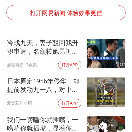
关之琳否认与27岁模特的恋情
多地要求领导干部带头休假
打开网易新闻 体验效果更佳
对话重庆地铁吐血女孩
中方回应日本广岛核爆81周年
冷战九天，妻子驳回我升
中国五箭齐发反制美国
职申请，名额转她男闺
中国经济展现强大韧性和活力
蜜，我转身办妥1件事
起喜电影
3跟贴
打开APP
日本原定1956年侵华，却
提前发动九一八，对中国
是福是祸？
爱竞彩的小周
打开APP
我们一唠嗑你就插嘴，一
唠嗑你就插嘴，显着你