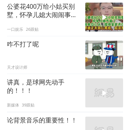
公婆花400万给小姑买别
墅，怀孕儿媳大闹闹事，
被老公狠心离婚
一口娱乐
26跟贴
咋不打了呢
天才设计师
讲真，是球网先动手
的！！！
新媒体
39跟贴
论背景音乐的重要性！！