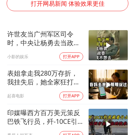
上海一酒店房间爬满床虱 住客反被怼
打开网易新闻 体验效果更佳
韩国每3辆新上牌电车就有1辆来自中国
41岁女子为鼓励女儿考上985研究生
许世友当广州军区司令
多个台风来袭 是否会相互影响
时，中央让杨勇去当政
李亚鹏向地铁吐血女孩捐99999元
委，杨勇说：我不想去
小影的娱乐
打开APP
中国经济展现强大韧性和活力
表姐拿走我280万存折，
我挂失后，她全家狂打
200个电话
起喜电影
打开APP
印媒曝西方百万美元策反
巴铁飞行员，歼-10CE引
西方关注