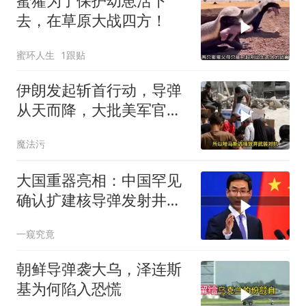
蜜獾为了保护幼崽活下
去，在草原大战四方！
蜜环人生
1跟贴
伊朗发起斩首行动，导弹
从天而降，大批美军官被
袭击？英法德失声
魔法污
大国重器亮相：中国罕见
确认扩建核导弹发射井铸
就“战略底牌”
一窥究竟
朝鲜导弹袭大乌，泽连斯
基为何陷入恐慌