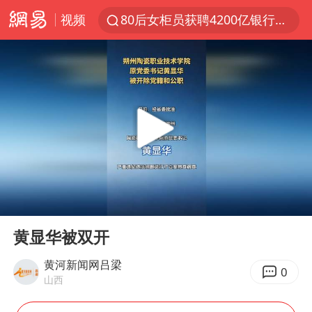
视频
80后女柜员获聘4200亿银行副行长
金饰克价大幅跳涨
24小时不关空调 电费会更低吗
郑国霖回应去景区上班被保安拦下
“梅姨案”被拐儿童钟彬发声
浙江舟山21条水上客运航线停航
空调发明出来竟然不是为了给人降温
00:00
00:16
今年4位周星驰电影配角去世
Play
Ent
full
《歌手》歌王之战帮唱嘉宾官宣
黄显华被双开
“梅姨”准确年龄仍未知
黄河新闻网吕梁
0
山西
南昌一规划馆现“阴间座椅”字样