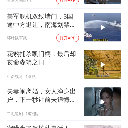
看尽人间百态
打开APP
美军舰机双线堵门，3国
逼中方退让，南海划禁
区，轰-6K已经挂弹
环球谈军武
打开APP
花豹捕杀凯门鳄，最后却
丧命森蚺之口
生命视角
1跟贴
夫妻闹离婚，女人净身出
户，下一秒让前夫追悔莫
及！
二毛追剧
16跟贴