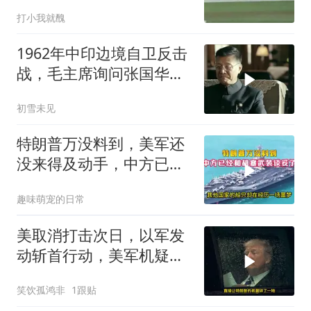
打小我就醜
1962年中印边境自卫反击
战，毛主席询问张国华能
否获胜
初雪未见
特朗普万没料到，美军还
没来得及动手，中方已经
和胡塞武装谈妥了
趣味萌宠的日常
美取消打击次日，以军发
动斩首行动，美军机疑被
击落
笑饮孤鸿非
1跟贴