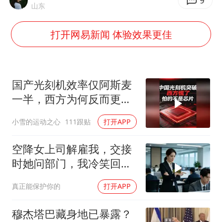
上海大部迎大暴雨
9
山东
《龙餐馆》 冲奖
打开网易新闻 体验效果更佳
武契奇会见泽连斯基有何意图
“伊斯兰版北约”出现
伯克希尔净买入约200亿美元股票
国产光刻机效率仅阿斯麦
以军士兵把枪口对准中国记者
一半，西方为何反而更
慌？
构建更高水平的全民健身公共服务体系
小雪的运动之心
111跟贴
打开APP
空降女上司解雇我，交接
时她问部门，我冷笑回
答：明天
真正能保护你的
打开APP
穆杰塔巴藏身地已暴露？