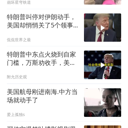
崩坏星穹铁道
特朗普叫停对伊朗动手，
美国却悄悄关了5个领事
馆，这才是真问题
侃侃世界之最
特朗普中东点火烧到自家
门槛，万斯劝收手，美国
本土真可能挨打
附允历史观
美国航母刚进南海.中方当
场就动手了
爱上孤独s