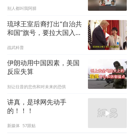
法对付它？
别人都叫我阿腈
琉球王室后裔打出“自治共
和国”旗号，要拉大国入局
制衡美日
战武科普
伊朗动用中国因素，美国
反应失算
别让往昔的悲伤和对未来的恐惧
讲真，是球网先动手
的！！！
新媒体
57跟贴