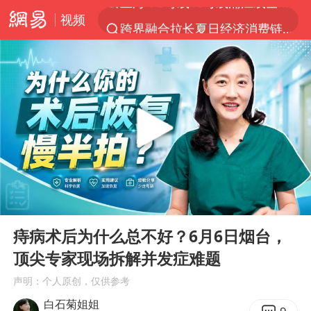
视频
跨界融合拉长夏日经济消费链条
白海豚预计将在浙江苍南到三门一带登陆
今日15时起福州地铁高架区段停运
国足U17与阿森纳决赛取消 并列冠军
王艺迪2-4不敌张本美和止步4强
上海有出现龙卷潜势
白海豚5次眼壁置换
00:00
04:08
王艺迪无缘横滨赛决赛
Play
Ent
full
2025年小学教师减少13.19万
痔病术后为什么总不好？6月6日烟台，
顶尖专家现场拆解并发症难题
《披荆斩棘》阵容官宣
声明：个人原创，仅供参考
白海豚或提早3小时登陆
白石菊姐姐