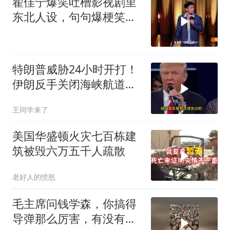
翟佳宁爆笑吐槽影视剧里
东北人设，句句爆梗笑点
密集，这段建
特朗普威胁24小时开打！
伊朗反手关闭海峡航道，
美伊谁在说谎？
王同学来了
美国华盛顿火灾七百栋建
筑被毁六万五千人疏散
老好人的愤怒
毛主席问钱学森，你搞得
导弹那么厉害，有没有办