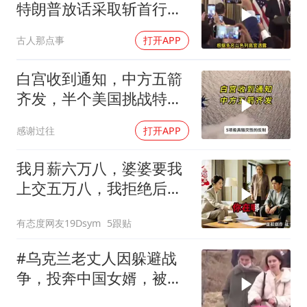
特朗普放话采取斩首行
动，美军机又被击落
古人那点事
打开APP
白宫收到通知，中方五箭
齐发，半个美国挑战特朗
普，中期选举难了
感谢过往
打开APP
我月薪六万八，婆婆要我
上交五万八，我拒绝后她
换了门锁，12天后我决意
有态度网友19Dsym
5跟贴
离婚
#乌克兰老丈人因躲避战
争，投奔中国女婿，被眼
前城市繁荣震惊