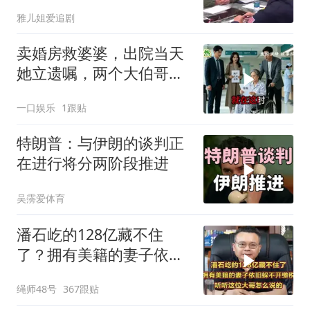
现身黄岩岛
雅儿姐爱追剧
卖婚房救婆婆，出院当天
她立遗嘱，两个大伯哥傻
眼
一口娱乐
1跟贴
特朗普：与伊朗的谈判正
在进行将分两阶段推进
吴霶爱体育
潘石屹的128亿藏不住
了？拥有美籍的妻子依旧
躲不开缴税！
绳师48号
367跟贴