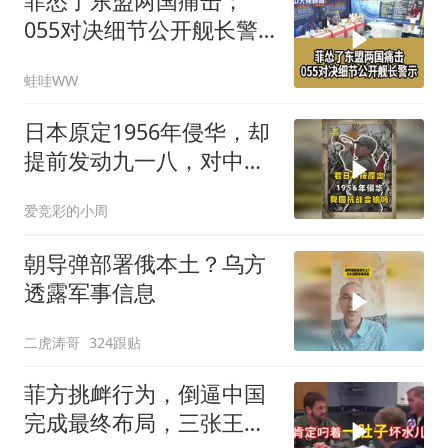
菲怂了东盟两国痛击；
055对决细节公开舰长警
示｜帅化民.孙大千.谢寒
蛙哇WW
冰｜辣晚报20260805
日本原定1956年侵华，却
提前发动九一八，对中国
是福是祸？
爱竞彩的小周
朝导弹部署俄本土？乌方
透露军事信息
二虎涛哥
324跟贴
菲方挑衅行为，倒逼中国
完成最终布局，三张王牌