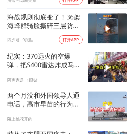
角落的隐藏美景
打开APP
海战规则彻底变了！36架
海蜂群骑脸撕碎三层防空
体系
四夕君
9跟贴
打开APP
纪实：370远火的空爆
弹，把S400雷达炸成马蜂
窝，靶标惨状让台军急眼
阿离家居
1跟贴
了
两个月没和外国领导人通
电话，高市早苗的行为让
日本媒体不解
陌上桃花开的