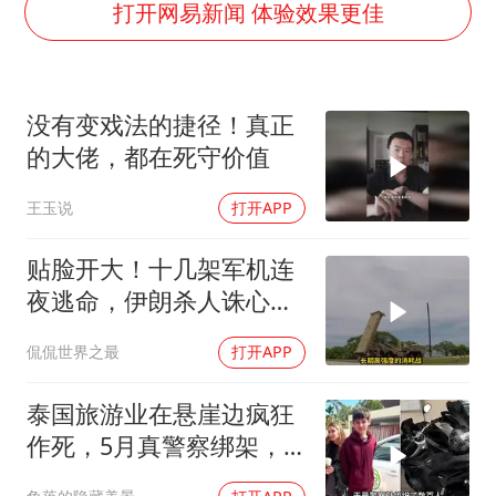
薛之谦杭州站演唱会取消
打开网易新闻 体验效果更佳
泰国初中生饮弹自尽前开了26枪
“准2万亿”之城点名支持三所大学
没有变戏法的捷径！真正
店主称换“青海拉面”招牌后生意更好
的大佬，都在死守价值
女儿为争财产堵门阻挠父亲出殡
王玉说
打开APP
习近平心系体育强国建设
贴脸开大！十几架军机连
夜逃命，伊朗杀人诛心，
老底被当地人掀翻
侃侃世界之最
打开APP
泰国旅游业在悬崖边疯狂
作死，5月真警察绑架，7
月假警察杀人