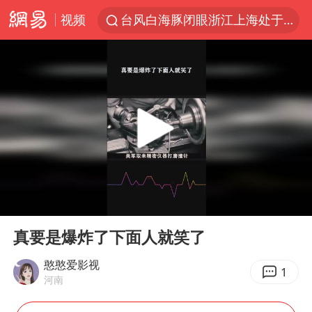
视频
台风白海豚闭眼浙江上海处于危险半圆
香港宏福苑火灾或由烟头引起
浙江金华：市民非必要不外出
网约车司机充电时猝死保险拒赔
中国父女泰国骑摩托车坠崖1死1伤
白海豚将正面袭击贯穿浙江
周末打虎 宋致远被查
00:00
00:18
浙江台州《告全体市民书》
Play
Ent
full
上半年国内居民出游人次34.63亿
真要是爆炸了下面人就笑了
刘浩存百花奖开幕式红裙起舞
憨憨爱影视
1
河南
万岁山接盘烂尾恒大文旅城