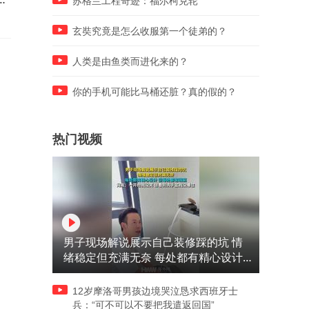
苏格兰工程奇迹：福尔柯克轮
而是
了！
玄奘究竟是怎么收服第一个徒弟的？
人类是由鱼类而进化来的？
你的手机可能比马桶还脏？真的假的？
热门视频
男子现场解说展示自己装修踩的坑 情
绪稳定但充满无奈 每处都有精心设计
但每处都有瑕疵 网友：一开始我没笑
但看到洗手盆我没绷住
12岁摩洛哥男孩边境哭泣恳求西班牙士
兵：“可不可以不要把我遣返回国”