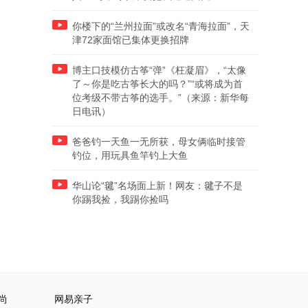
你楼下的“兰州拉面”或改名“青海拉面”，天
津72家面馆已集体更换招牌
博主口技模仿古筝“弹”《枉凝眉》，“太像
了～你是吃古筝长大的吗？”“或将成为首
位考级不带古筝的选手。”（来源：新华每
日电讯）
爸爸钓一天鱼一无所获，母女俩临时接管
钓位，用玩具鱼竿钓上大鱼
华山论“毽”名场面上新！网友：毽子不是
你踢我捡，我踢你捡吗
尚
网易亲子