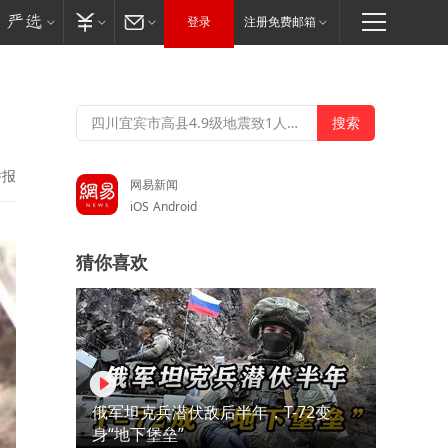
登录
注册免费邮箱
举报
网易新闻
iOS
Android
猜你喜欢
俄军坦克兵潜伏敌后半年，T-72变
身“地下堡垒”