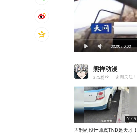
00:00
/
0:00
熊样动漫
谢谢关注！
325粉丝
01:19
吉利的设计师真TND是天才