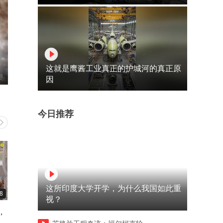
这就是鹰酱工业真正的护城河的真正原
因
今日推荐
这所印度大学开学，为什么我国如此重
8
02:56
06:41
视？
，
看看这是不是你的真实感受？
两个研究生把日子过成这样
还
我觉得啊，最让人不放心的反
中年危机被这个视频具象化