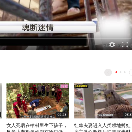
02:23
03:3
！
女人死后在棺材里生下孩子，
红隼夫妻进入人类领地孵娃
早餐店老板每晚都在给鬼做
房主悉心照料后红隼临走时