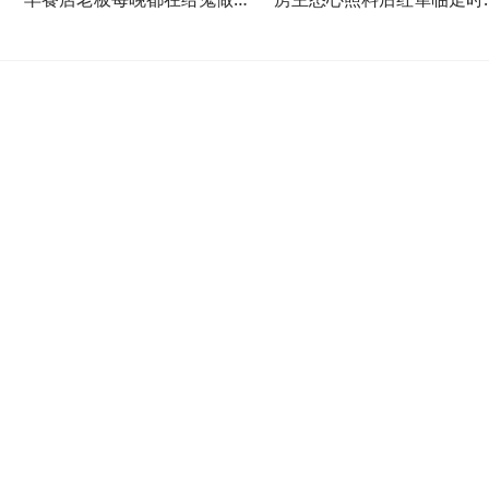
饭。影视
会报恩