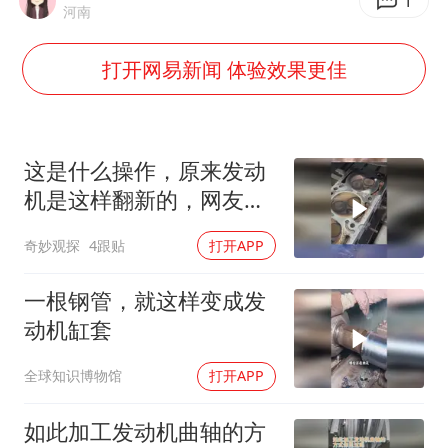
直击东北超：哈尔滨vs通辽
1
河南
香港宏福苑火灾或由烟头引起
打开网易新闻 体验效果更佳
几元成本的AI广告导致千万市值蒸发
浙江台州《告全体市民书》
酒店回应车内过夜被收150元
这是什么操作，原来发动
白海豚将正面袭击贯穿浙江
机是这样翻新的，网友：
这样翻新不会误差吗
商场现钱学森巨幅海报 负责人回应
奇妙观探
4跟贴
打开APP
乐享全民健身 共筑健康中国
一根钢管，就这样变成发
动机缸套
全球知识博物馆
打开APP
如此加工发动机曲轴的方