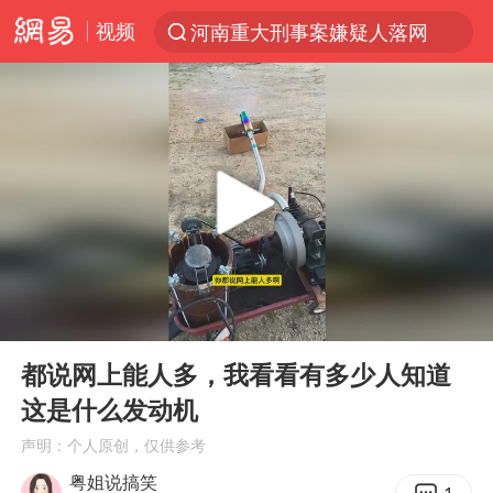
视频
河南重大刑事案嫌疑人落网
光影经济撬动暑期消费新蓝海
WTT横滨冠军赛国乒女单三将晋级四强
浙江上海等地有大雨或暴雨
《欢迎来龙餐馆》口碑
西湖突现狂风暴雨 游客瞬间被浇透
情侣在平潭拍日出时坠崖致一死一伤
00:00
00:10
香港正式允许“拒绝抢救”
Play
Ent
full
视频丨中国东方电气集团原党组副书记、董事宋致远被查
都说网上能人多，我看看有多少人知道
这是什么发动机
“不怕六爷挂得多 就怕六爷挂一颗”
声明：个人原创，仅供参考
杭州全市有序停课
粤姐说搞笑