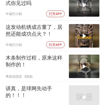
式你见过吗
牛锅巴小钒
打开APP
这发动机锈成古董了，居
然还能成功点火？！
牛锅巴小钒
打开APP
木条制作过程，原来这样
制作的！
粤姐说搞笑
3跟贴
讲真，是球网先动手
的！！！