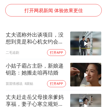
白海豚突然大拐弯 走出罕见路线
打开网易新闻 体验效果更佳
周星驰妈妈现身香港首映礼
SK海力士回应“或出售重庆工厂”传闻
大疆错失宇树
丈夫谎称外出谈项目，没
想到竟是和心机女约会，
三预警齐发 11个省份有大到暴雨
妻子的做法绝了！
“还不如不放假”
二毛追剧
打开APP
从科技创新看开局起步的时与势
小姑子霸占主卧，新娘递
钥匙：她搬走咱再结婚
苗苗情感说
8跟贴
打开APP
丈夫赶走岳父母接亲爹妈
享福，妻子心寒立规矩一