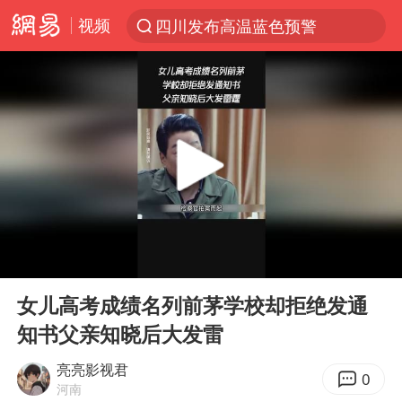
四川发布高温蓝色预警
视频
台风“白海豚”登陆 各地各部门全力应对
上海鼓励居家办公
上海青浦区启动防汛防台Ⅰ级响应
血指纹匹配成功，20年悬案告破！凶手被执行死刑
费大厨口号更改 不再宣传小炒肉大王
独闯南太行失联女子遗体已找到
成都多趟列车临时停运
00:00
02:39
Play
Ent
多地银行上调存款利率
full
女儿高考成绩名列前茅学校却拒绝发通
演员秦焰去世 曾出演《狂飙》
知书父亲知晓后大发雷
中央气象台继续发布暴雨橙警
亮亮影视君
0
朱一龙的鼻子怎么了
河南