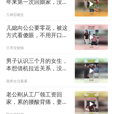
年来第一次回娘家，没想
到爸爸竟然这样做
六神百晓生
儿媳向公公要零花，被这
方式看傻眼，不用开口就
明白了！
兰亭没烦恼
男子认识三个月的女生，
本想借机拉近关系，没想
到女生这样反应！
萌界生活看看
老公刚从工厂领工资回
家，累的腰酸背痛，妻子
举动瞬间心凉