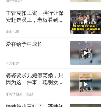
阳光幽默馆
主管克扣工资，强行让保
安赶走员工，老板看到这
一幕当场发飙！
未名书屋
爱在给予中成长
有光有梦
婆婆要求儿媳假离婚，只
因为这一件事，聪明女人
一眼看出问题！
乐呵情报局
3跟贴
妹妹被小三打了，哥嫂知