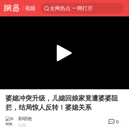
视频
全网热点 一网打尽
00:00
00:00
Play
Ent
full
婆媳冲突升级，儿媳回娘家竟遭婆婆阻
拦，结局惊人反转！婆媳关系
和明艳
0
山东