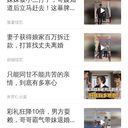
道后立马赶去！这暴脾
气，必须给妹妹撑腰
落凝综艺
妻子获得娘家百万拆迁
款，打算找丈夫离婚
容烟综艺
只能同甘不能共苦的亲
情，到底有多寒心
井芹仁小菜
彩礼狂降10倍，男方耍
赖，哥哥霸气带妹退婚太
解气了