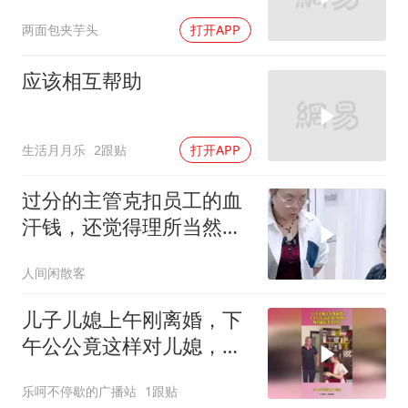
两面包夹芋头
打开APP
应该相互帮助
生活月月乐
2跟贴
打开APP
过分的主管克扣员工的血
汗钱，还觉得理所当然必
须走人
人间闲散客
儿子儿媳上午刚离婚，下
午公公竟这样对儿媳，爱
到最后全凭良心
乐呵不停歇的广播站
1跟贴