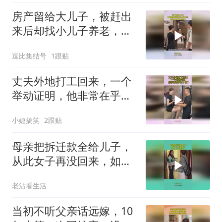
房产留给大儿子，被赶出
来后却找小儿子养老，还
好小儿子早有准备
逗比集结号
1跟贴
丈夫外地打工回来，一个
举动证明，他非常在乎这
个家！
小婕搞笑
2跟贴
母亲把拆迁款全给儿子，
从此女子再没回来，如今
上门悔不当初！
老沾看生活
当初不听父亲话远嫁，10