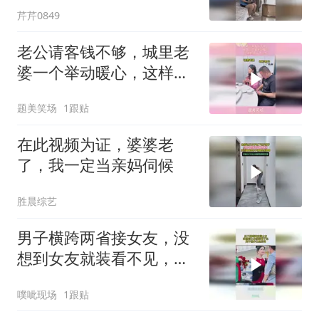
芹芹0849
老公请客钱不够，城里老
婆一个举动暖心，这样的
婚姻才长久
题美笑场
1跟贴
在此视频为证，婆婆老
了，我一定当亲妈伺候
胜晨综艺
男子横跨两省接女友，没
想到女友就装看不见，男
子操作让她后悔
噗呲现场
1跟贴