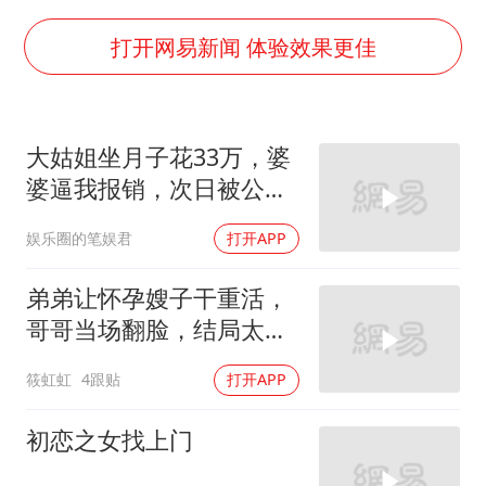
打开网易新闻 体验效果更佳
大姑姐坐月子花33万，婆
婆逼我报销，次日被公公
打进医院，我笑了
娱乐圈的笔娱君
打开APP
弟弟让怀孕嫂子干重活，
哥哥当场翻脸，结局太解
气！
筱虹虹
4跟贴
打开APP
初恋之女找上门