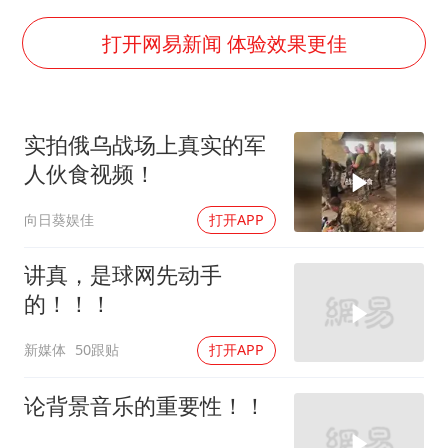
陈思诚零点晒照为佟丽娅庆生
夏日经济乘“热”而上 消费市场向“新”而行
打开网易新闻 体验效果更佳
36岁男演员成景区NPC后人气爆棚
身体出现这几个信号可能是肝在求救
实拍俄乌战场上真实的军
宇树王兴兴被问了360多个问题
人伙食视频！
几元成本的AI广告导致千万市值蒸发
向日葵娱佳
打开APP
台当局重金为“台独”织“皇帝新衣”
乐享全民健身 共筑健康中国
讲真，是球网先动手
的！！！
新媒体
50跟贴
打开APP
论背景音乐的重要性！！