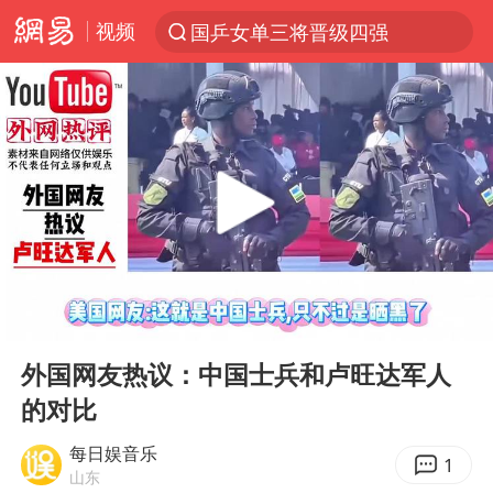
视频
国乒女单三将晋级四强
光影经济撬动暑期消费新蓝海
三警齐发！多地10级以上雷暴大风
马克·艾伦退出斯诺克中国公开赛
日本发布排名：“中国第一，美日德韩英法居后”
央视新主播李秋莹孙亚鹏亮相
情侣平潭拍日出坠崖1死1伤
00:00
01:37
大V：马科斯把路走绝了
Play
Ent
full
白海豚将正面袭击贯穿浙江
外国网友热议：中国士兵和卢旺达军人
的对比
购飞机票7分钟后退票被扣2022元
杭州全市有序停课
每日娱音乐
1
山东