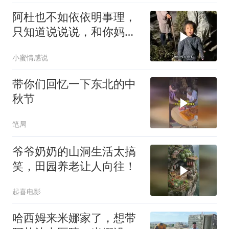
阿杜也不如依依明事理，
只知道说说说，和你妈一
样不占闲
小蜜情感说
带你们回忆一下东北的中
秋节
笔局
爷爷奶奶的山洞生活太搞
笑，田园养老让人向往！
起喜电影
哈西姆来米娜家了，想带