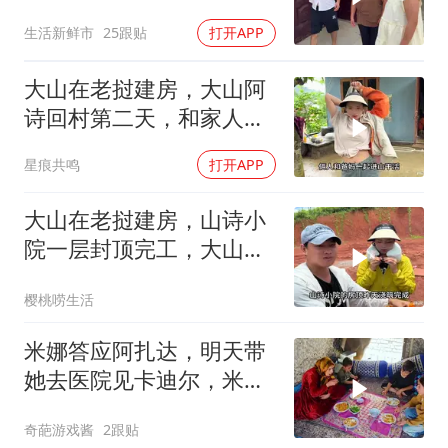
们领家里也好招呼
生活新鲜市
25跟贴
打开APP
大山在老挝建房，大山阿
诗回村第二天，和家人一
起去山上稻田干活
星痕共鸣
打开APP
大山在老挝建房，山诗小
院一层封顶完工，大山和
阿诗回村看望家人
樱桃唠生活
米娜答应阿扎达，明天带
她去医院见卡迪尔，米娜
能说到做到吗
奇葩游戏酱
2跟贴