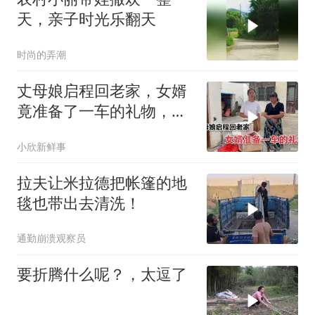
天，亲子时光乐翻天
时尚的弄潮
丈母娘启程回老家，女婿
竟准备了一车的礼物，离
别的画面难舍难分
小欣新鲜事
拉夫让米拉德把帐篷的地
毯也带出去清洗！
通勤崩溃观察员
要折腾什么呢？，太逗了