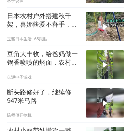
林子说事
日本农村户外搭建秋千
架，喜娜酱爱不释手，都
不愿意回家了
玉酱日本生活
65跟贴
豆角大丰收，给爸妈做一
锅香喷喷的焖面，农村味
道真香
亿通电子游戏
断头路修好了，继续修
947米马路
陈师傅开挖机
农村小丽带娃撒欢一整