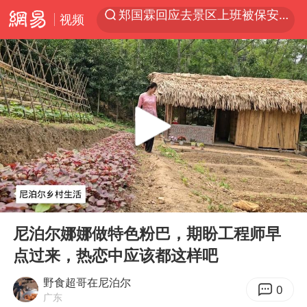
视频
聚“绿”成势，结构转型活力足
维持强台风级！白海豚直奔华东沿海
印度暴发金迪普拉病毒
41岁女子为鼓励女儿考上985研究生
80后女柜员获聘4200亿银行副行长
陕西潼关强降雨引发土崖滑坡1人失联
陕西柞水县突发泥石流致1死2失联
00:00
06:33
24小时不关空调 电费反而更低？
Play
Ent
full
“梅姨”已是老年人 死刑或适用受限
尼泊尔娜娜做特色粉巴，期盼工程师早
点过来，热恋中应该都这样吧
“事业单位招聘不是人情买卖”
美国退回1000亿美元关税
野食超哥在尼泊尔
0
广东