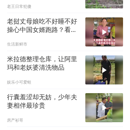
老王日常犯傻
老挝丈母娘吃不好睡不好
操心中国女婿跑路？看到
视频之后很放心了
生活新鲜市
米拉德整理仓库，让阿里
玛和老妖婆清洗物品
娱乐小可爱蛙
行囊羞涩却无妨，少年夫
妻相伴最珍贵
房产衫哥