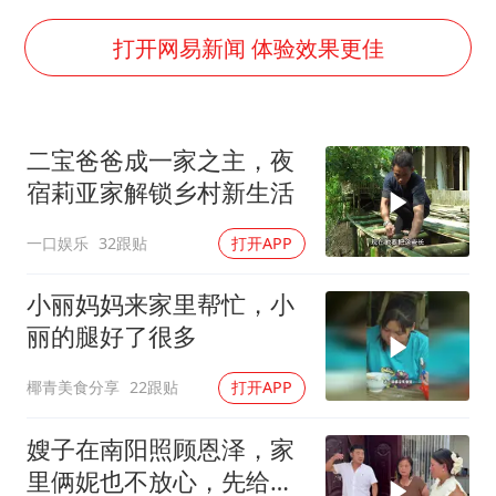
你常吃的兰州拉面要改名了
河南试行周五下午弹性离岗
打开网易新闻 体验效果更佳
南大数院院长疑辞职信里写不想干了
小伙靠AI减肥 45天瘦40斤进了ICU
二宝爸爸成一家之主，夜
李亚鹏向地铁吐血女孩捐99999元
宿莉亚家解锁乡村新生活
新华社权威快报|我国编制完成新版全月地质图
一口娱乐
32跟贴
打开APP
中国经济展现强大韧性和活力
小丽妈妈来家里帮忙，小
丽的腿好了很多
椰青美食分享
22跟贴
打开APP
嫂子在南阳照顾恩泽，家
里俩妮也不放心，先给她