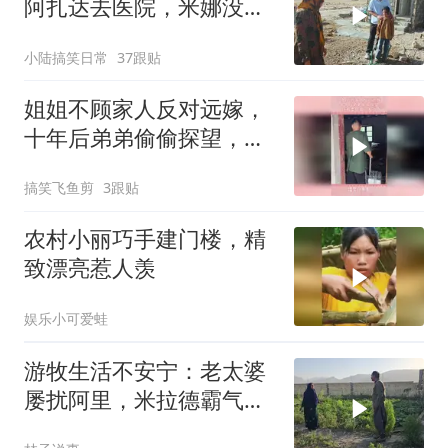
阿扎达去医院，米娜没答
应哈西姆
小陆搞笑日常
37跟贴
姐姐不顾家人反对远嫁，
十年后弟弟偷偷探望，所
有委屈瞬间发泄
搞笑飞鱼剪
3跟贴
农村小丽巧手建门楼，精
致漂亮惹人羡
娱乐小可爱蛙
游牧生活不安宁：老太婆
屡扰阿里，米拉德霸气赶
跑