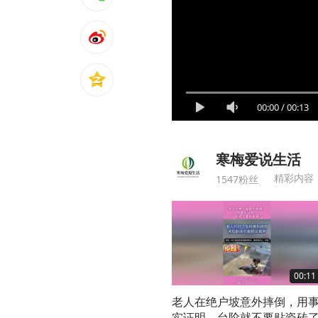
00:00
/
00:13
寒梅爱说生活
精彩内容
1547粉丝
00:11
老人在绝户坡意外摔倒，用
实证明，台阶就不要贴瓷砖