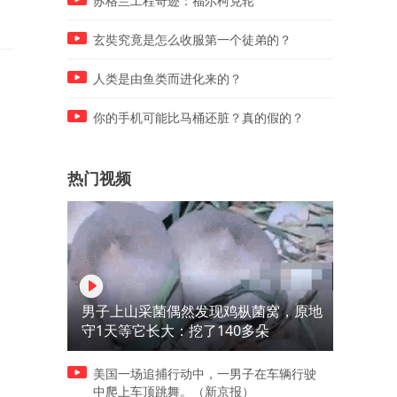
苏格兰工程奇迹：福尔柯克轮
玄奘究竟是怎么收服第一个徒弟的？
人类是由鱼类而进化来的？
你的手机可能比马桶还脏？真的假的？
热门视频
男子上山采菌偶然发现鸡枞菌窝，原地
守1天等它长大：挖了140多朵
美国一场追捕行动中，一男子在车辆行驶
中爬上车顶跳舞。（新京报）