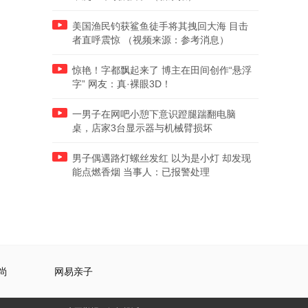
美国渔民钓获鲨鱼徒手将其拽回大海 目击
者直呼震惊 （视频来源：参考消息）
惊艳！字都飘起来了 博主在田间创作“悬浮
字” 网友：真·裸眼3D！
一男子在网吧小憩下意识蹬腿踹翻电脑
桌，店家3台显示器与机械臂损坏
男子偶遇路灯螺丝发红 以为是小灯 却发现
能点燃香烟 当事人：已报警处理
尚
网易亲子