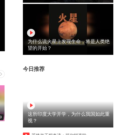
为什么说火星上发现生命，将是人类绝
望的开始？
今日推荐
这所印度大学开学，为什么我国如此重
9
00:10
00:10
视？
夫妻出门遇歹徒，美女急中生
夫妻间不能做的傻事，一个
智一招化解，拯救了一个家庭
一个过分，打死都要牢记