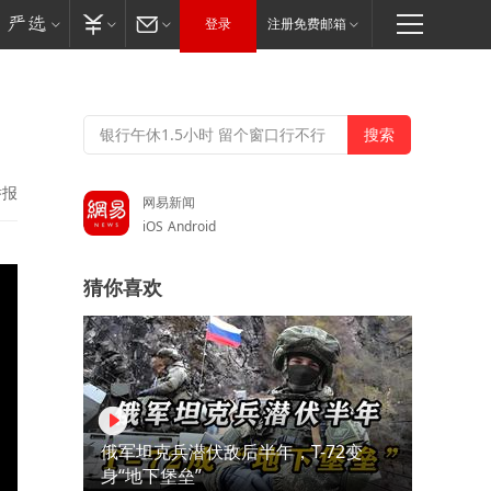
登录
注册免费邮箱
！
举报
网易新闻
iOS
Android
猜你喜欢
俄军坦克兵潜伏敌后半年，T-72变
身“地下堡垒”