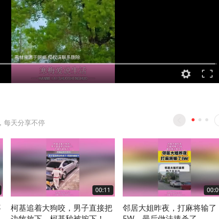
，每天分享不停
00:11
00:0
事
柯基追着大狗咬，男子直接把
邻居大姐昨夜，打麻将输了
了
边牧放下，柯基秒被按下！
5W，最后做法捧杀了