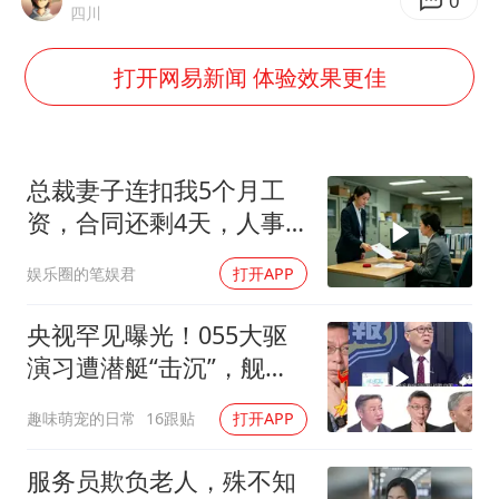
改名后的“青海拉面”店
0
四川
中国女篮热身赛7日将战尼日利亚
打开网易新闻 体验效果更佳
台风灿鸿未来对中国无影响
东方之约 相约未来
总裁妻子连扣我5个月工
资，合同还剩4天，人事
通知涨薪续签，我
娱乐圈的笔娱君
打开APP
央视罕见曝光！055大驱
演习遭潜艇“击沉”，舰长
直言：前出就是送死
趣味萌宠的日常
16跟贴
打开APP
服务员欺负老人，殊不知