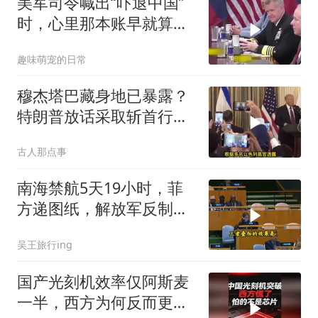
美军司令喊出“吓退中国”
时，心里那本账早就算清
楚了
趣味萌宠的日常
穆杰塔巴藏身地已暴露？
特朗普放话采取斩首行
动，美军机又被击落
古人那点事
南海禁航5天19小时，菲
方递图纸，解放军反制组
合拳已到位
吴王旅行ing
国产光刻机效率仅阿斯麦
一半，西方为何反而更