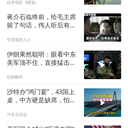
起喜电影
8跟贴
蒋介石临终前，给毛主席
留了句话，伟人听后有什
么样的反应？
空景孤扰人心
伊朗果然聪明：眼看中东
美军顶不住，直接猛击要
害，特朗普怂了
软妹酸奶
沙特办“鸿门宴”，43国上
桌，中方硬是缺席，怕得
罪伊朗？格局小了
汽车乐乐说