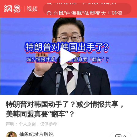
视频
台风“白海豚”体型变大！环流面积接近13个浙江那么大
泰国枪击案凶手先杀祖父母后行凶
泰国校园枪击案死亡人数升至7人
汪峰阻止14岁女儿买大牌
东航新规：提前14天可免费退改签
王力宏演唱会黄牛带观众藏匿被查获
台湾海峡南口北上船舶实施交通管制
00:00
05:46
国防部：坚决反制任何闹海挑衅图谋
Play
Ent
full
陕西省委书记赶赴柞水县杏坪镇
特朗普对韩国动手了？减少情报共享，
美韩同盟真要“翻车”？
国防部回应日本试射“战斧”导弹
声明：个人原创，仅供参考
曝美拒绝乌增购“爱国者”导弹请求
抽象纪录片解说