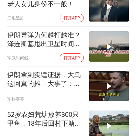
老人女儿身份不一般！
二毛追剧
打开APP
伊朗导弹为何越打越准？
泽连斯基甩出卫星时间
表，特朗普：我去问问普
军武时间线
打开APP
京
伊朗拿到实锤证据，大乌
这回真的摊上大事了：私
下致电求和
军科零零
52岁农妇荒塘放养300只
甲鱼，18年后回村下塘瞬
间傻眼