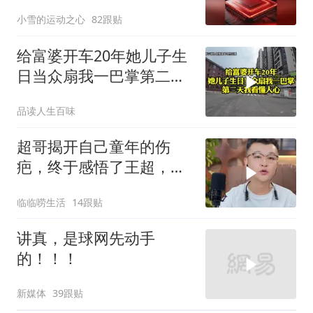
慌？
小雪的运动之心
82跟贴
给富婆开车20年她儿子生
日当众扇我一巴掌第二天
我看懂人心
品读人生百味
超哥揭开自己童年的伤
疤，终于感悟了王超，他
决定接妈妈回来养老
临临唠生活
14跟贴
讲真，是球网先动手
的！！！
新媒体
39跟贴