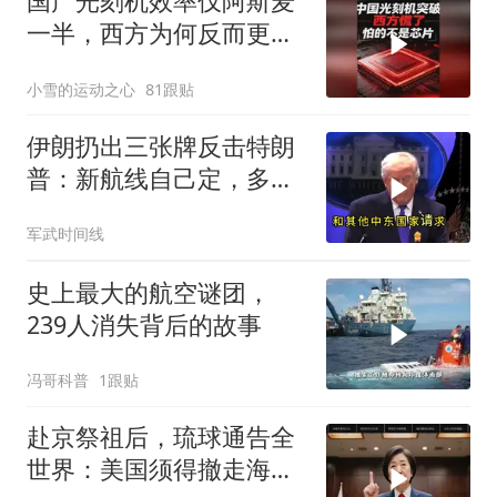
国产光刻机效率仅阿斯麦
一半，西方为何反而更
慌？
小雪的运动之心
81跟贴
伊朗扔出三张牌反击特朗
普：新航线自己定，多国
保证不参战，海峡不回战
军武时间线
前状态
史上最大的航空谜团，
239人消失背后的故事
冯哥科普
1跟贴
赴京祭祖后，琉球通告全
世界：美国须得撤走海马