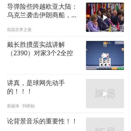
导弹险些跨越欧亚大陆：
乌克兰袭击伊朗商船，差
点引爆两场战争的“连环
侃侃世界之最
雷”
戴长胜掼蛋实战讲解
（2390）对家3个2全控
讲真，是球网先动手
的！！！
新媒体
39跟贴
论背景音乐的重要性！！