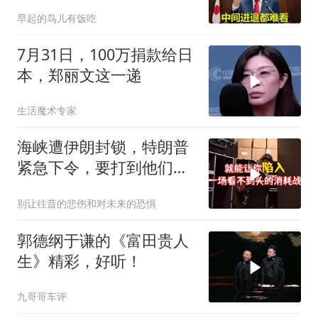
斯，日本陷入被动
早起的鸟儿有饭吃
7月31日，100万捐款给日
本，郑丽文这一递
生活魔术专家
海峡遭伊朗封锁，特朗普
紧急下令，要打到他们承
受不住
别让往昔的悲伤和对未来的恐惧
郭德纲于谦的《富田贵人
生》精彩，好听！
九哥哥车评