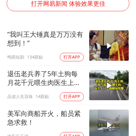
河南某医院2.33亿工程串标案细节披露
打开网易新闻 体验效果更佳
男子杀人后逃进深山21年活得像野人
“空调24小时开着更省电”不实
“我叫王大锤真是万万没有
立秋的仪式感
想到！”
OpenAI为免费用户升级GPT-5.6 Luna
鸣雨短剧
134跟贴
打开APP
“中国蔬菜之乡”最高温达41.8℃
如何把百年大党建设得更加坚强有力？
退伍老兵养了5年土狗每
月花千元喂生肉医生上门
一看瞬间报警
品读人生百味
14跟贴
打开APP
美军向商船开火，船员紧
急求救！