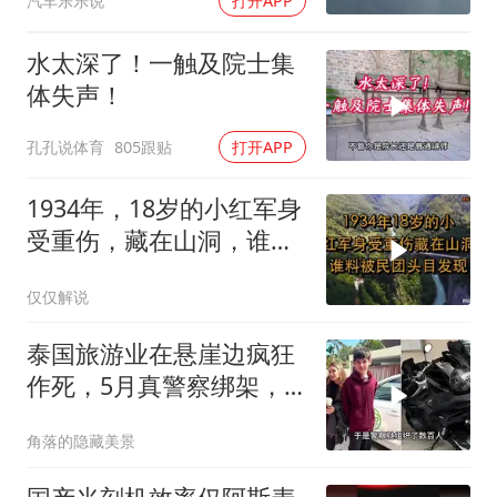
汽车乐乐说
打开APP
水太深了！一触及院士集
体失声！
孔孔说体育
805跟贴
打开APP
1934年，18岁的小红军身
受重伤，藏在山洞，谁料
被民团头目发现
仅仅解说
泰国旅游业在悬崖边疯狂
作死，5月真警察绑架，7
月假警察杀人
角落的隐藏美景