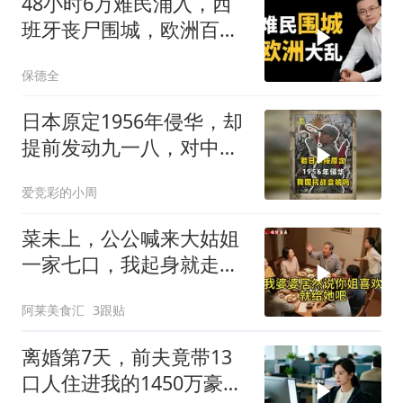
48小时6万难民涌入，西
班牙丧尸围城，欧洲百年
霸权终极反噬！
保德全
日本原定1956年侵华，却
提前发动九一八，对中国
是福是祸？
爱竞彩的小周
菜未上，公公喊来大姑姐
一家七口，我起身就走，
他怒喊：一万三谁付？
阿莱美食汇
3跟贴
离婚第7天，前夫竟带13
口人住进我的1450万豪