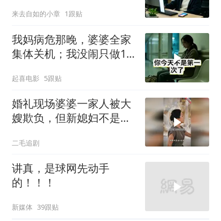
宅，一开门全傻眼
来去自如的小章
1跟贴
我妈病危那晚，婆婆全家
集体关机；我没闹只做1
事，6天后她打来电话：
起喜电影
5跟贴
你是不是疯了？
婚礼现场婆婆一家人被大
嫂欺负，但新媳妇不是好
惹的！
二毛追剧
讲真，是球网先动手
的！！！
新媒体
39跟贴