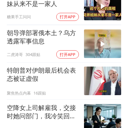
妹从来不是一家人
糖果手工问问
打开APP
朝导弹部署俄本土？乌方
透露军事信息
二虎涛哥
304跟贴
打开APP
特朗普对伊朗最后机会表
态被证虚假
聚焦热点内幕
16跟贴
空降女上司解雇我，交接
时她问部门，我冷笑回
答：明天