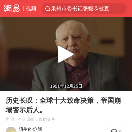
视频
泉州市委书记张毅恭被查
台风白海豚已进入24小时警戒线
全球首个长时储能一体化产业园量产
台风白海豚或吞并鲸鱼 登陆地点更新
四川宜宾市高县4.9级地震致1人死亡
名创优品回应女子吐槽内裤质量差
中巨芯：上半年归母净利润1405.77万元
00:00
05:12
中国女篮70-67险胜尼日利亚女篮
Play
Ent
full
U17国足点球大战淘汰河床晋级决赛
历史长叹：全球十大致命决策，帝国崩
塌警示后人。
国防部：坚决反制任何闹海挑衅图谋
声明：个人原创，仅供参考
胡彦斌韩磊 谁帮谁
陌生的你我