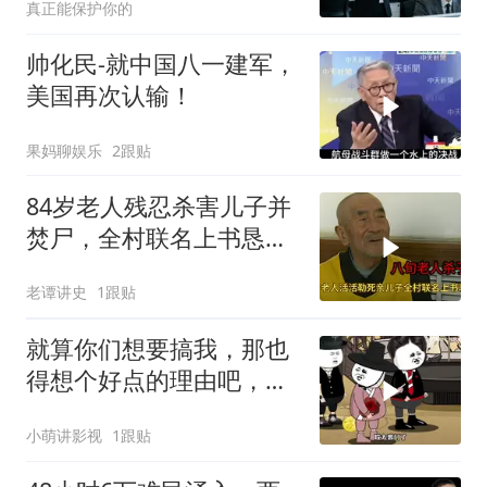
真正能保护你的
帅化民-就中国八一建军，
美国再次认输！
果妈聊娱乐
2跟贴
84岁老人残忍杀害儿子并
焚尸，全村联名上书恳求
轻判，得知缘由警察心疼
老谭讲史
1跟贴
落泪
就算你们想要搞我，那也
得想个好点的理由吧，这
这...他不成立啊
小萌讲影视
1跟贴