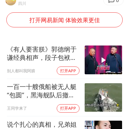
胡彦斌获《歌手2026》歌王
0
四川
秋天的第一杯奶茶到底有多火
打开网易新闻 体验效果更佳
38岁演员求职万岁山NPC成功
我国外贸延续良好增长态势
胜宏科技：股票交易异常波动
《有人要害朕》郭德纲于
夯实基础开新局
谦经典相声，段子包袱满
满！
别人都叫我阿腈
打开APP
一百一十艘俄船被无人艇
“包圆”，黑海舰队后撤数
百里，制海权彻底易手
王同学来了
打开APP
说个扎心的真相，兄弟姐