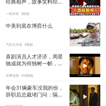
经典相声，故事笑料经典
不断！
一杯浓茶
9跟贴
中美到底在博弈什么
汽车乐乐说
4跟贴
喜剧演员人才济济，周星
驰成就为何独树一帜，他
人难望其项背
凉爽追剧
458跟贴
年会31辆豪车没我的份，
辞职后总裁堵门问：隔壁
楼你买的？