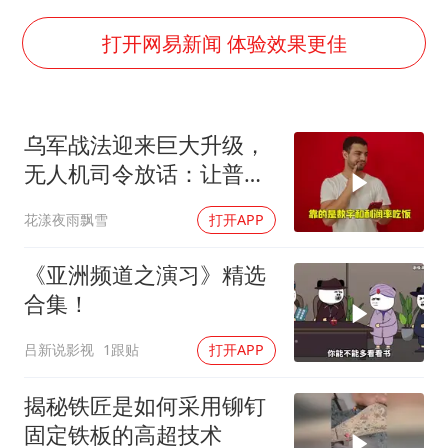
暑期研学游升温 在旅途中增长知识
猫咪过火把节被抹成黑猫
打开网易新闻 体验效果更佳
BLG经理辟谣Bin离队
以军士兵把枪口对准中国记者
乌军战法迎来巨大升级，
云南一男子胃中取出180颗铁钉
无人机司令放话：让普京
曹颖儿子首次演长剧
看看，谁才是赢家
花漾夜雨飘雪
打开APP
“开学三件套”全线暴涨
总书记点赞的非遗苗绣焕发新生机
《亚洲频道之演习》精选
合集！
吕新说影视
1跟贴
打开APP
揭秘铁匠是如何采用铆钉
固定铁板的高超技术