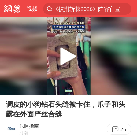
视频
《披荆斩棘2026》阵容官宣
夏日经济乘热而上 消费市场向新而行
于东来回应胖东来近25年老店年底关闭
见到女儿瞬间父亲眼里有了光
刘嘉玲晒与周星驰合照
香港刷新1884年以来最高气温纪录
独闯南太行的失联女生最后轨迹已确认
00:00
00:12
央视新主播李秋莹母校发文祝贺
Play
Ent
full
上门女婿出轨女邻居多年被判重婚罪
调皮的小狗钻石头缝被卡住，爪子和头
露在外面严丝合缝
国足U17与阿森纳决赛取消 并列冠军
上海全力守护市民“菜篮子”
乐呵指南
26
河南