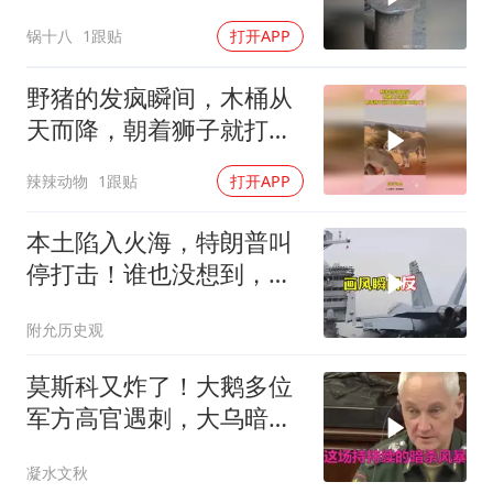
锅十八
1跟贴
打开APP
野猪的发疯瞬间，木桶从
天而降，朝着狮子就打去
知道自己玩大了
辣辣动物
1跟贴
打开APP
本土陷入火海，特朗普叫
停打击！谁也没想到，中
方已完成南海布局
附允历史观
莫斯科又炸了！大鹅多位
军方高官遇刺，大乌暗杀
方向已曝光？
凝水文秋