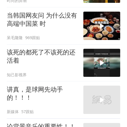
时尚的弄潮
当韩国网友问 为什么没有
高端中国菜 时
呆毛隆隆
969跟贴
该死的都死了不该死的还
活着
知己影视界
讲真，是球网先动手
的！！！
新媒体
57跟贴
论背景音乐的重要性！！