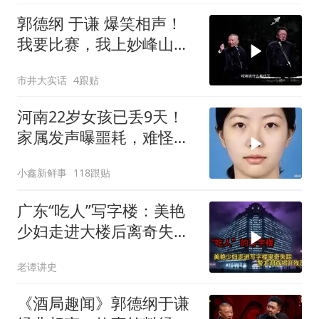
郭德纲 于谦 爆笑相声！
我要比赛，我上妙峰山干
嘛去？你去拜一拜冠军老
市井大实话
4跟贴
祖庙
河南22岁女孩已丢9天！
家属发声曝噩耗，难怪搜
救犬也闻不到气味
小鑫新鲜事
118跟贴
广东“吃人”写字楼：美艳
少妇走进大楼后离奇失
踪，警方调查揭开残忍真
老谭讲史
相
《酒局趣闻》郭德纲于谦