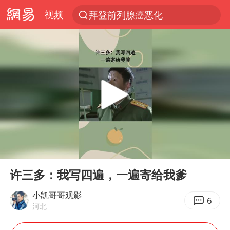
视频
拜登前列腺癌恶化
跨界融合拉长夏日经济消费链条
“白海豚”逼近浙闽沿海
“伊斯兰版北约”出现
外国游客的“中国游三件套”火了
上海大部迎大暴雨
以军士兵把枪口对准中国记者
00:00
00:40
白海豚在海上打了个结
Play
Ent
full
2026年7月份居民消费价格同比上涨0.5%
许三多：我写四遍，一遍寄给我爹
方桃子代言广告视频已下架
小凯哥哥观影
6
河北
浙江海域将现5到8米巨浪到狂浪