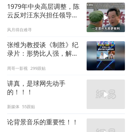
1979年中央高层调整，陈
云反对汪东兴担任领导职
务
风月得自难寻
张维为教授谈《制胜》纪
录片：形势比人强，解放
军能打败美军航母！
周哥一影视
299跟贴
讲真，是球网先动手
的！！！
新媒体
55跟贴
论背景音乐的重要性！！