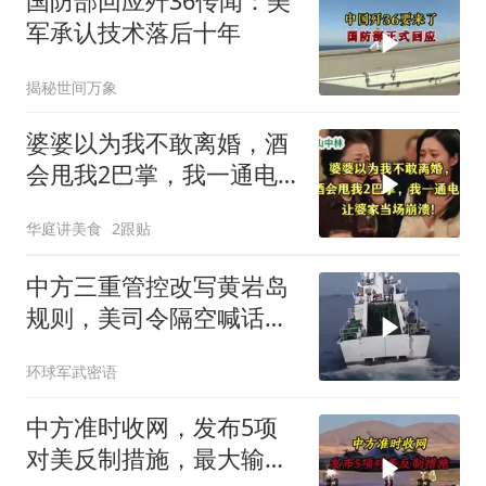
国防部回应歼36传闻：美
军承认技术落后十年
揭秘世间万象
婆婆以为我不敢离婚，酒
会甩我2巴掌，我一通电
话让婆家当场懵了
华庭讲美食
2跟贴
中方三重管控改写黄岩岛
规则，美司令隔空喊话露
了底牌
环球军武密语
中方准时收网，发布5项
对美反制措施，最大输家