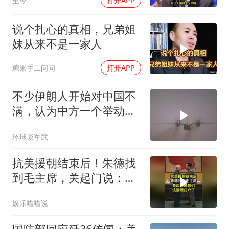
至今
打开APP
说个扎心的真相，兄弟姐
妹从来不是一家人
糖果手工问问
打开APP
不少伊朗人开始对中国不
满，认为中方一个举动，
毁了德黑兰的大计
环球谈军武
抗美援朝结束后！朱德找
到毛主席，关起门说：我
们该清理门户了
娱乐喵喵说