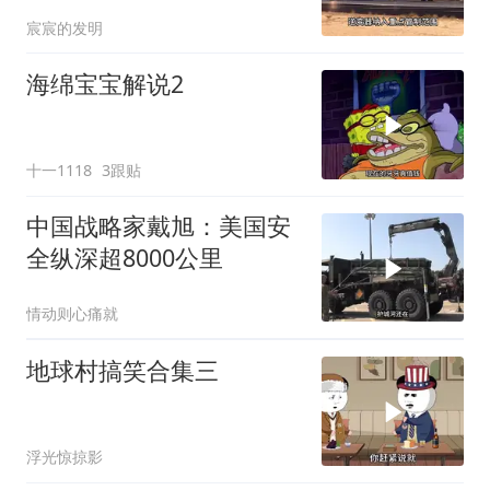
已浮现
宸宸的发明
海绵宝宝解说2
十一1118
3跟贴
中国战略家戴旭：美国安
全纵深超8000公里
情动则心痛就
地球村搞笑合集三
浮光惊掠影