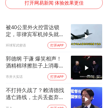
河南警方公开征集黑恶犯罪线索
打开网易新闻 体验效果更佳
谢霆锋演唱会隔空祝王菲生日快乐
WTT横滨冠军赛女单四强国乒占三席
被40公里外火控雷达锁
浙江省发出今年第2号指挥长令
定，菲律宾军机掉头就
辽宁省深化扫黑除恶专项斗争
跑，欧盟1500万也救不了
环球军武密语
打开APP
一周大涨超7% 金价为何突然上涨
场
央视新主播李秋莹孙亚鹏亮相
郭德纲 于谦 爆笑相声！
构建更高水平的全民健身公共服务体系
酒精棉球擦肚子上消毒，
拿云南白药擦刀，是不是
市井大实话
打开APP
擦反了？
不打持久战了？赖清德找
逃亡路线，士兵丢盔弃
甲，解放军对其更名