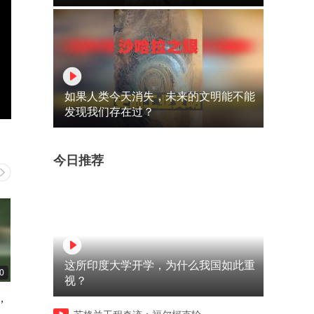
如果人类今天消失，未来的文明能不能
发现我们存在过？
今日推荐
这所印度大学开学，为什么我国如此重
0
00:31
01:34
视？
，
都是情侣之间的小把戏罢了
大厨为赢比赛竟用淋巴肉炖
翅汤