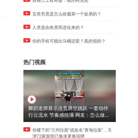
苏格兰工程奇迹：福尔柯克轮
玄奘究竟是怎么收服第一个徒弟的？
人类是由鱼类而进化来的？
你的手机可能比马桶还脏？真的假的？
热门视频
舞蹈老师展示连贯腾空跳跃 一套动作
行云流水 节奏感拉满 网友：怎么做到
又舞又武的？
你楼下的“兰州拉面”或改名“青海拉面”，天
津72家面馆已集体更换招牌