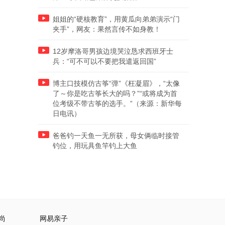
姐姐的“硬核教育”，用黄瓜向弟弟演示“门
夹手”，网友：果然言传不如身教！
12岁摩洛哥男孩边境哭泣恳求西班牙士
兵：“可不可以不要把我遣返回国”
博主口技模仿古筝“弹”《枉凝眉》，“太像
了～你是吃古筝长大的吗？”“或将成为首
位考级不带古筝的选手。”（来源：新华每
日电讯）
爸爸钓一天鱼一无所获，母女俩临时接管
钓位，用玩具鱼竿钓上大鱼
尚
网易亲子