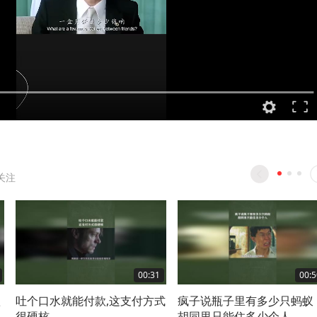
关注
00:31
00:5
欲
吐个口水就能付款,这支付方式
疯子说瓶子里有多少只蚂蚁
很硬核
胡同里只能住多少个人