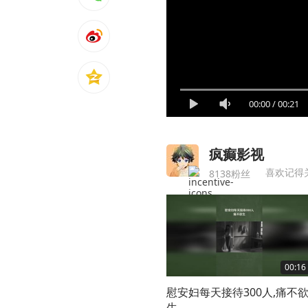
00:00
/
00:21
疯癫影视
喜欢记得
8138粉丝
00:16
慰安妇每天接待300人,痛不
生