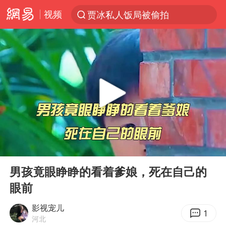
视频
贾冰私人饭局被偷拍
台风“白海豚”登陆 各地各部门全力应对
奥沙利文晋级斯诺克中国公开赛16强
路虎卫士110 HSE限时降价
我国发现稀散金属独立新矿物——乌斯河锗矿
上海鼓励居家办公
部分银行上调存款利率
00:00
05:23
小沈阳加盟《披荆斩棘》
Play
Ent
full
新疆生产建设兵团生态环境局原局长被查
男孩竟眼睁睁的看着爹娘，死在自己的
眼前
朱一龙的鼻子怎么了
大疆错失宇树
影视宠儿
1
河北