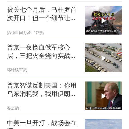
被关七个月后，马杜罗首
次开口！但一个细节让特
朗普尴尬了？
揭秘世间万象
1跟贴
普京一夜换血俄军核心
层，三把火全烧向实战
派，后勤司令直接从火线
环球谈军武
提拔
普京智谋反制美国：你用
乌东消耗我，我用伊朗消
耗你
春之韵
中美一旦开打，战场会在