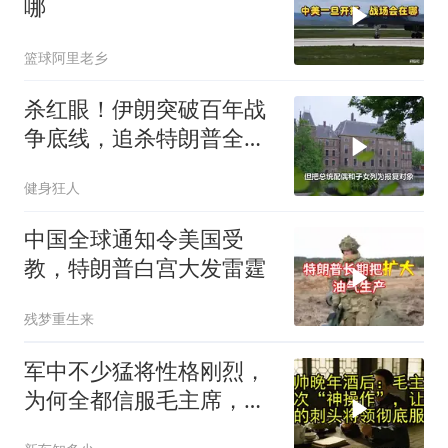
哪
篮球阿里老乡
杀红眼！伊朗突破百年战
争底线，追杀特朗普全
家，血债必须血偿？
健身狂人
中国全球通知令美国受
教，特朗普白宫大发雷霆
残梦重生来
军中不少猛将性格刚烈，
为何全都信服毛主席，这
份大智慧值得感悟