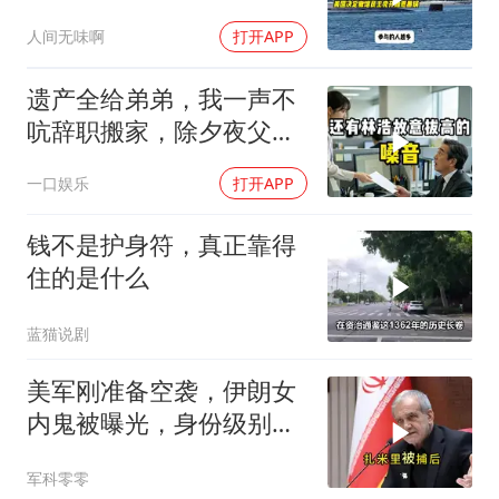
民主党开始甩黑锅
人间无味啊
打开APP
遗产全给弟弟，我一声不
吭辞职搬家，除夕夜父亲
喊我结账，我笑了
一口娱乐
打开APP
钱不是护身符，真正靠得
住的是什么
蓝猫说剧
美军刚准备空袭，伊朗女
内鬼被曝光，身份级别很
意外
军科零零