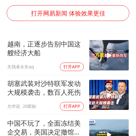
5万小车卖不动 微型代步车集体遇冷
4.2平卫生间补漏注胶花1.55万
打开网易新闻 体验效果更佳
周星驰妈妈现身香港首映礼
上海地铁4条线路全线停运
越南，正逐步告别中国这
湖北启动重大气象灾害三级应急响应
艘经济大船
费大厨口号更改 不再宣传小炒肉大王
失我者永失qq
打开APP
56岁刘奕君跟13岁女儿合跳
从科技创新看开局起步的时与势
胡塞武装对沙特联军发动
大规模袭击，数百人死伤
允华说
20跟贴
打开APP
中国不玩了，全面冻结美
企交易，美国决定撤馆，