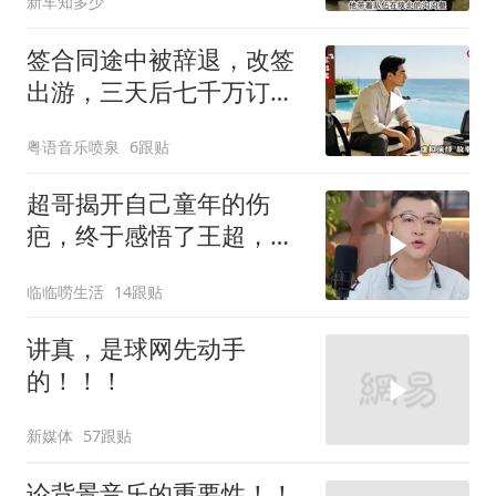
新车知多少
签合同途中被辞退，改签
出游，三天后七千万订单
告吹，老板拍腿连声懊悔
粤语音乐喷泉
6跟贴
超哥揭开自己童年的伤
疤，终于感悟了王超，他
决定接妈妈回来养老
临临唠生活
14跟贴
讲真，是球网先动手
的！！！
新媒体
57跟贴
论背景音乐的重要性！！