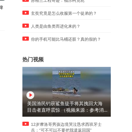
苏格兰工程奇迹：福尔柯克轮
俾
从500万到25万，这就是美
林肯是解放黑奴的英雄吗？
国“感恩”印第安人的方式？
北战争到底为谁而打？
玄奘究竟是怎么收服第一个徒弟的？
人类是由鱼类而进化来的？
你的手机可能比马桶还脏？真的假的？
热门视频
美国渔民钓获鲨鱼徒手将其拽回大海
目击者直呼震惊 （视频来源：参考消
息）
12岁摩洛哥男孩边境哭泣恳求西班牙士
兵：“可不可以不要把我遣返回国”