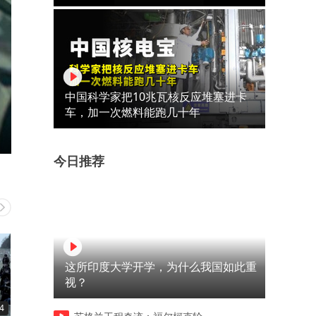
中国科学家把10兆瓦核反应堆塞进卡
车，加一次燃料能跑几十年
今日推荐
这所印度大学开学，为什么我国如此重
视？
4
04:03
04:30