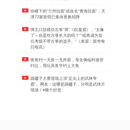
你楼下的“兰州拉面”或改名“青海拉面”，天
津72家面馆已集体更换招牌
博主口技模仿古筝“弹”《枉凝眉》，“太像
了～你是吃古筝长大的吗？”“或将成为首
位考级不带古筝的选手。”（来源：新华每
日电讯）
爸爸钓一天鱼一无所获，母女俩临时接管
钓位，用玩具鱼竿钓上大鱼
踢毽子大赛现场上演“足尖上的武林争
霸”。网友：这哪是踢毽子，分明是武侠片
现场！#睡个好觉