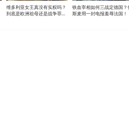
，
维多利亚女王真没有实权吗？
铁血宰相如何三战定德国？
到底是欧洲祖母还是战争罪
斯麦用一封电报羞辱法国！
人？