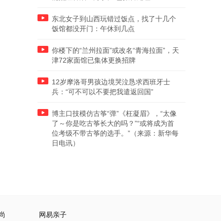
东北女子到山西玩错过饭点，找了十几个
饭馆都没开门：午休到几点
你楼下的“兰州拉面”或改名“青海拉面”，天
津72家面馆已集体更换招牌
12岁摩洛哥男孩边境哭泣恳求西班牙士
兵：“可不可以不要把我遣返回国”
博主口技模仿古筝“弹”《枉凝眉》，“太像
了～你是吃古筝长大的吗？”“或将成为首
位考级不带古筝的选手。”（来源：新华每
日电讯）
尚
网易亲子