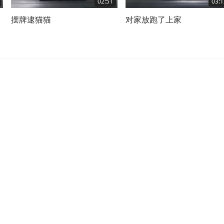
02:51
03:1
摆牌逮猫猫
对家放跑了上家