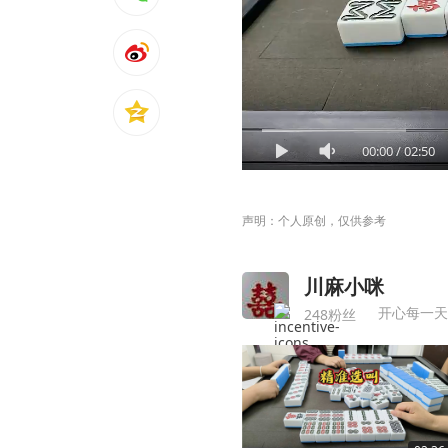
00:00
/
02:50
声明：个人原创，仅供参考
川麻小咪
开心每一天
248粉丝