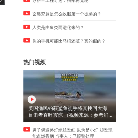
苏格兰工程奇迹：福尔柯克轮
2
03:22
03:16
选择正确！
九分变二十七分
玄奘究竟是怎么收服第一个徒弟的？
人类是由鱼类而进化来的？
你的手机可能比马桶还脏？真的假的？
热门视频
美国渔民钓获鲨鱼徒手将其拽回大海
目击者直呼震惊 （视频来源：参考消
息）
男子偶遇路灯螺丝发红 以为是小灯 却发现
能点燃香烟 当事人：已报警处理