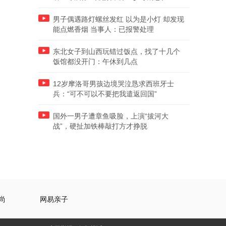
男子偶遇路灯螺丝发红 以为是小灯 却发现
能点燃香烟 当事人：已报警处理
东北女子到山西玩错过饭点，找了十几个
饭馆都没开门：午休到几点
12岁摩洛哥男孩边境哭泣恳求西班牙士
兵：“可不可以不要把我遣返回国”
国外一男子遭章鱼吸脸，上演“拔河大
战”，硬扯加铁棒敲打方才挣脱
尚
网易亲子