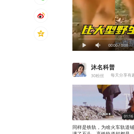
00:00
/
0:00
沐名科普
每天分享有
30粉丝
01:16
同样是铁轨，为啥火车轨道
满了石头，高铁轨道却都是