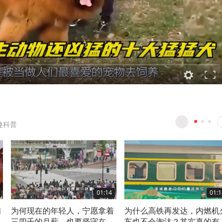
趣科普
01:14
01:1
铺
为何现在的年轻人，宁愿拿着
为什么高铁再发达，内燃机
水
三四千的月薪，也要坚守在大
车也不会淘汰？其实真的有