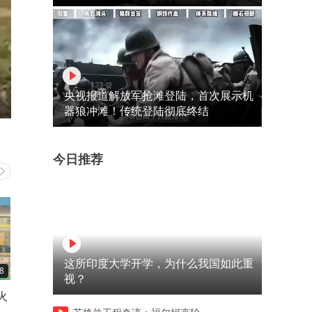
央视报道解放军抢滩登陆，首次展示机
器狼冲滩！传统登陆彻底终结
今日推荐
这所印度大学开学，为什么我国如此重
8
01:08
01:04
视？
火
非洲神奇的“倒栽树”，竟然可
一年吃掉200万吨，韩国人为
大
以结面包，还能掏空当酒吧！
什么这么爱吃泡菜？新鲜蔬