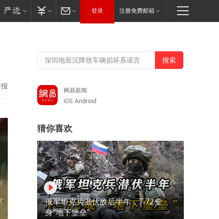
登录
注册免费邮箱
举报
网易新闻
iOS
Android
猜你喜欢
俄军坦克兵潜伏敌后半年，T-72变
身“地下堡垒”