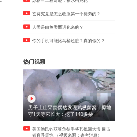
苏格兰工程奇迹：福尔柯克轮
不香吗
玄奘究竟是怎么收服第一个徒弟的？
人类是由鱼类而进化来的？
你的手机可能比马桶还脏？真的假的？
热门视频
男子上山采菌偶然发现鸡枞菌窝，原地
守1天等它长大：挖了140多朵
美国渔民钓获鲨鱼徒手将其拽回大海 目击
者直呼震惊 （视频来源：参考消息）