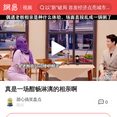
以“新”破局 首发经济点亮城市消费活力
视频
中方回应是否在太平洋海底开采稀土
宇树科技发行价格150.80元/股
外交部发言人就广岛核爆81周年等答记者问
吉林一“温度计大楼”读数爆表
台风白海豚影响中国已成定局
我国编制完成新版全月地质图
中国五箭齐发反制美国
00:00
03:59
Play
Ent
女子利用漏洞0元薅走3000多件家电
full
真是一场酣畅淋漓的相亲啊
27岁女子成组织卖淫集团主犯被通缉
甜心搞笑盘点
0
泰国一女公务员妆容引争议 本人回应
四川
郑国霖回应去景区上班被保安拦下