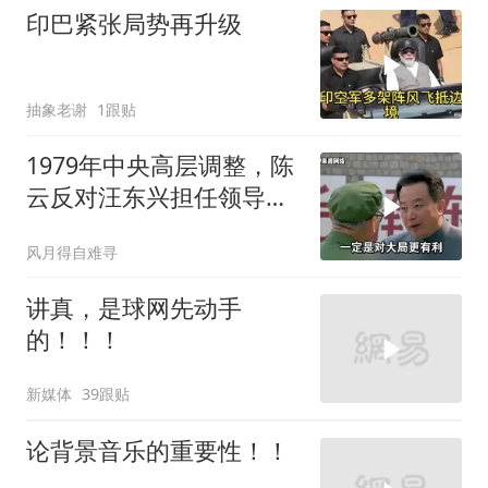
印巴紧张局势再升级
抽象老谢
1跟贴
1979年中央高层调整，陈
云反对汪东兴担任领导职
务
风月得自难寻
讲真，是球网先动手
的！！！
新媒体
39跟贴
论背景音乐的重要性！！