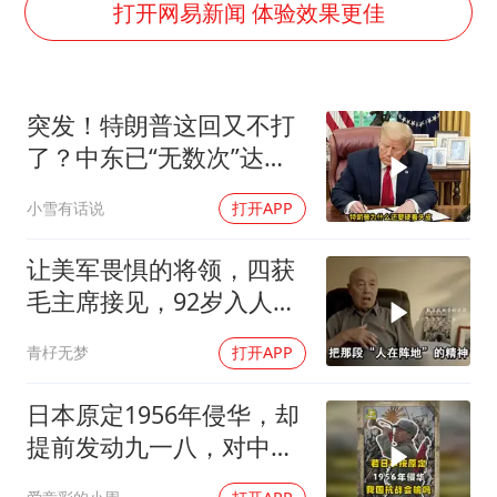
打开网易新闻 体验效果更佳
首次证实！“胶球”存在
80后女柜员逆袭成4200亿银行副行长
村民谈“梅姨”：叫的其实是“媒姨”
突发！特朗普这回又不打
了？中东已“无数次”达成
感觉全东北都在等7号
停火协议
东方甄选被判赔偿江小白30万元
小雪有话说
打开APP
奋进开新局 实干挑大梁
让美军畏惧的将领，四获
毛主席接见，92岁入人民
大会堂
青杍无梦
打开APP
日本原定1956年侵华，却
提前发动九一八，对中国
是福是祸？