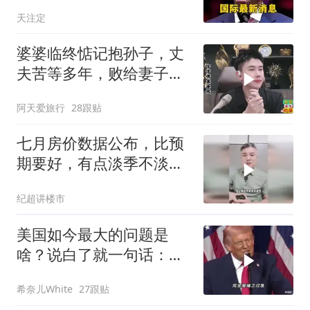
突然改变主意？
天注定
婆婆临终惦记抱孙子，丈
夫苦等多年，败给妻子的
隐瞒，官官怒怼！
阿天爱旅行
28跟贴
七月房价数据公布，比预
期要好，有点淡季不淡的
味道
纪超讲楼市
美国如今最大的问题是
啥？说白了就一句话：战
略连贯性太差！
希奈儿White
27跟贴