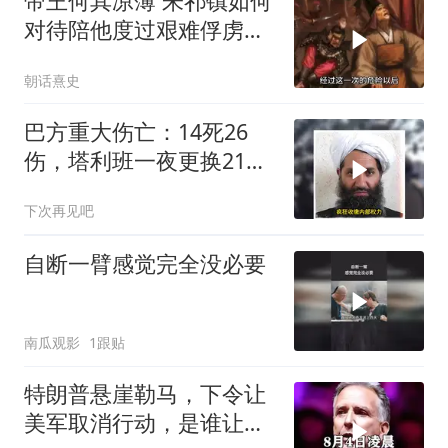
帝王何其凉薄 朱祁镇如何
对待陪他度过艰难俘虏生
涯的袁彬
朝话熹史
巴方重大伤亡：14死26
伤，塔利班一夜更换21个
官位
下次再见吧
自断一臂感觉完全没必要
南瓜观影
1跟贴
特朗普悬崖勒马，下令让
美军取消行动，是谁让他