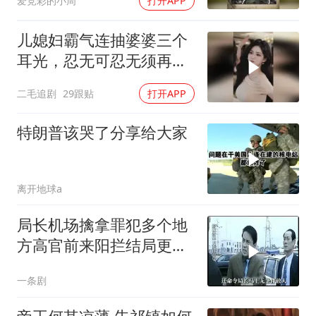
爱竞彩的小周
打开APP
儿媳妇霸气连抽婆婆三个
耳光，忍无可忍无须再
忍，太解气了！
二毛追剧
29跟贴
打开APP
特朗普该哭了分享给大家
离开地球a
局长机场擒拿罪犯多个地
方高官前来阳拦结局更引
出惊天警匪大战
一条剧