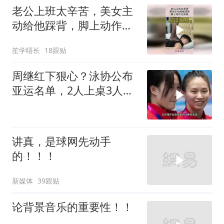
老公上班太辛苦，美女主
动给他踩背，脚上动作太
熟练！
笙学嘻长
18跟贴
周继红下狠心？泳协公布
亚运名单，2人上桌3人下
桌，全红婵
讲真，是球网先动手
的！！！
新媒体
39跟贴
论背景音乐的重要性！！