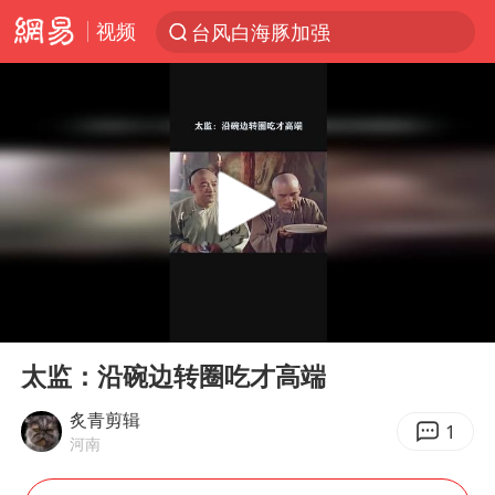
视频
台风白海豚加强
上半年我国机械工业经济运行稳中有进
我国货物贸易进出口超30万亿元
官方通报教师招聘笔试前13名被淘汰
河南撤回“领导带薪错峰休假”通知
向鹏0-3不敌张本智和
山东潍坊发布大风黄色预警
00:00
00:32
广东雷州通报特教老师招聘违规事件
Play
Ent
full
“立秋的第一杯奶茶”又爆单了
太监：沿碗边转圈吃才高端
泰国枪击案凶手先杀祖父母后行凶
炙青剪辑
1
河南
宇树科技中一签需缴款7.54万元