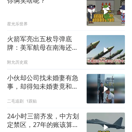
你俩笑啥呢？
星光乐世界
火箭军亮出五枚导弹底
牌：美军航母在南海还有
安全区吗？
附允历史观
小伙却公司找未婚妻有急
事，却得知未婚妻竟和别
人订婚！
二毛追剧
1跟贴
24小时三箭齐发，中方划
定禁区，27年的账该算