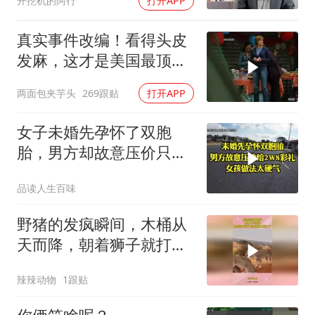
开挖机的阿行
打开APP
真实事件改编！看得头皮
发麻，这才是美国最顶级
刑侦片，全程高能
两面包夹芋头
269跟贴
打开APP
女子未婚先孕怀了双胞
胎，男方却故意压价只给
2万8彩礼
品读人生百味
野猪的发疯瞬间，木桶从
天而降，朝着狮子就打去
知道自己玩大了
辣辣动物
1跟贴