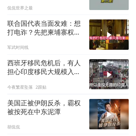
了，强制拖船摆上台面
侃侃世界之最
联合国代表当面发难：想
打电诈？先把柬埔寨权贵
的底裤扒了！
军武时间线
西班牙移民危机后，有人
担心印度移民大规模入侵
中国，这可能吗？
今夜繁星坠落
2跟贴
美国正被伊朗反杀，霸权
被按死在中东泥潭
胡侃侃