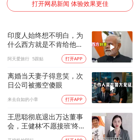
国防部：中国军队坚决反制任何闹海挑衅图谋
打开网易新闻 体验效果更佳
台湾海峡南口北上船舶实施交通管制
“新疆阿勒泰八月能滑雪”不实
印度人始终想不明白，为
福建泉州市委书记张毅恭被查
什么西方就是不肯给他们
四川宜宾地震网友称睡觉被摇醒
一个大国的体面
阿天爱旅行
5跟贴
打开APP
今日立秋你咬秋了吗
公司“上四休三”但要降薪1000元
离婚当天妻子得意笑，次
东方之约 相约未来
日公司被搬空傻眼
来去自如的小章
打开APP
王思聪彻底退出万达董事
会，王健林‘不愿接班’终究
成真