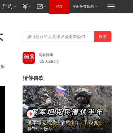
登录
注册免费邮箱
不
网易新闻
iOS
Android
举报
猜你喜欢
俄军坦克兵潜伏敌后半年，T-72变
身“地下堡垒”