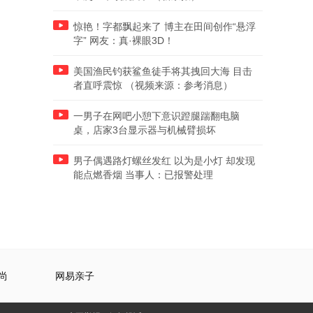
惊艳！字都飘起来了 博主在田间创作“悬浮
字” 网友：真·裸眼3D！
美国渔民钓获鲨鱼徒手将其拽回大海 目击
者直呼震惊 （视频来源：参考消息）
一男子在网吧小憩下意识蹬腿踹翻电脑
桌，店家3台显示器与机械臂损坏
男子偶遇路灯螺丝发红 以为是小灯 却发现
能点燃香烟 当事人：已报警处理
尚
网易亲子