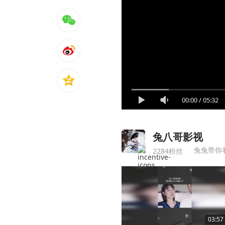
00:00
/
05:32
兔八哥影视
兔兔带你
2284粉丝
03:57