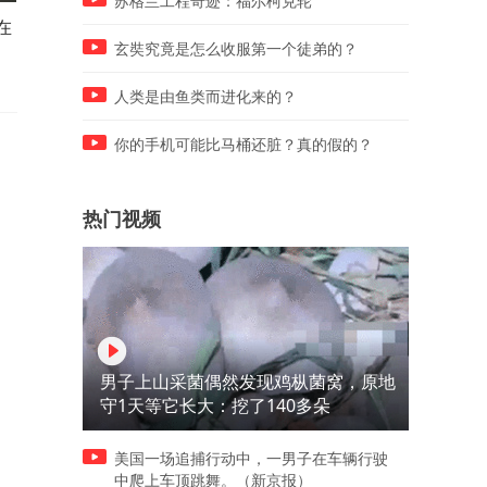
苏格兰工程奇迹：福尔柯克轮
在
看一眼照片，都是怀疑到要做
你估计的很准确
鉴定的程度
玄奘究竟是怎么收服第一个徒弟的？
人类是由鱼类而进化来的？
你的手机可能比马桶还脏？真的假的？
热门视频
男子上山采菌偶然发现鸡枞菌窝，原地
守1天等它长大：挖了140多朵
美国一场追捕行动中，一男子在车辆行驶
中爬上车顶跳舞。（新京报）