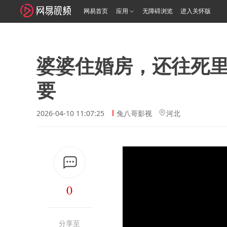
网易首页
应用
无障碍浏览
进入关怀版
婆婆住婚房，还往死
要
2026-04-10 11:07:25
兔八哥影视
河北
0
分享至