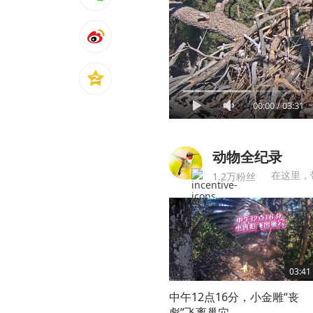
00:00
/
03:31
动物全纪录
在这里，
1.2万粉丝
03:41
中午12点16分，小金雕“丧
彪”飞离巢穴