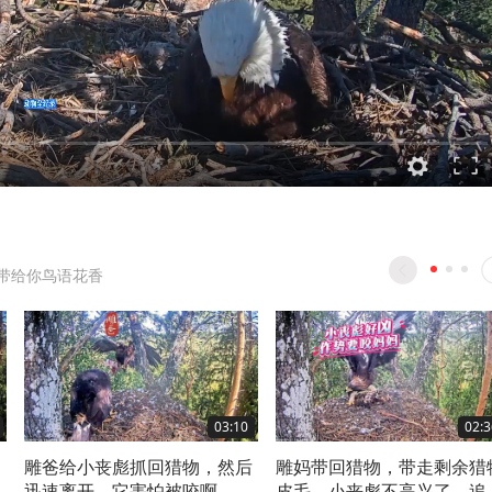
带给你鸟语花香
03:10
02:3
雕爸给小丧彪抓回猎物，然后
雕妈带回猎物，带走剩余猎
迅速离开，它害怕被咬啊
皮毛，小丧彪不高兴了，追