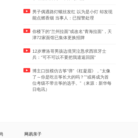
男子偶遇路灯螺丝发红 以为是小灯 却发现
能点燃香烟 当事人：已报警处理
你楼下的“兰州拉面”或改名“青海拉面”，天
津72家面馆已集体更换招牌
12岁摩洛哥男孩边境哭泣恳求西班牙士
兵：“可不可以不要把我遣返回国”
博主口技模仿古筝“弹”《枉凝眉》，“太像
了～你是吃古筝长大的吗？”“或将成为首
位考级不带古筝的选手。”（来源：新华每
日电讯）
尚
网易亲子