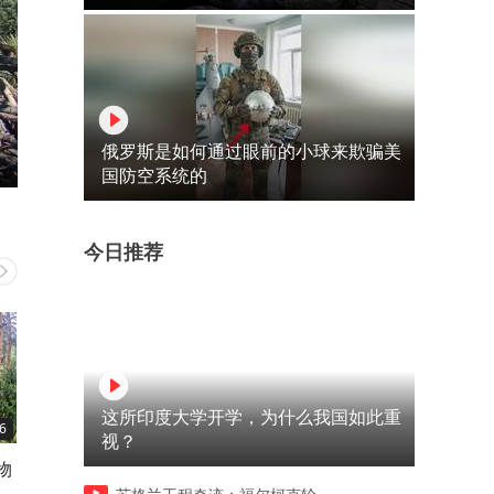
俄罗斯是如何通过眼前的小球来欺骗美
国防空系统的
今日推荐
这所印度大学开学，为什么我国如此重
6
03:08
02:47
视？
物
鹰妈失踪，鹰爸弃窝，工作人
“小丧彪”得到猎物，追咬妈
着
员伸出援手，救助小鱼鹰
妈，“丧彪叫”再次出现，大