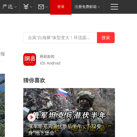
登录
注册免费邮箱
举报
网易新闻
iOS
Android
猜你喜欢
俄军坦克兵潜伏敌后半年，T-72变
身“地下堡垒”