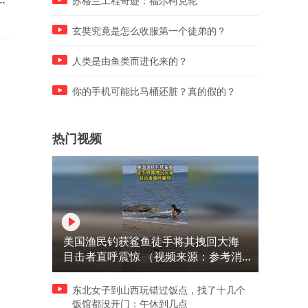
苏格兰工程奇迹：福尔柯克轮
回来了
玄奘究竟是怎么收服第一个徒弟的？
人类是由鱼类而进化来的？
你的手机可能比马桶还脏？真的假的？
热门视频
美国渔民钓获鲨鱼徒手将其拽回大海
目击者直呼震惊 （视频来源：参考消
息）
东北女子到山西玩错过饭点，找了十几个
饭馆都没开门：午休到几点