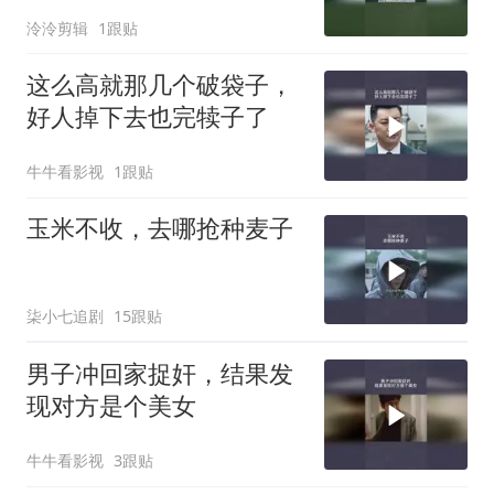
泠泠剪辑
1跟贴
这么高就那几个破袋子，
好人掉下去也完犊子了
牛牛看影视
1跟贴
玉米不收，去哪抢种麦子
柒小七追剧
15跟贴
男子冲回家捉奸，结果发
现对方是个美女
牛牛看影视
3跟贴