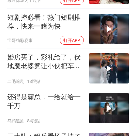
最终你成为了过客
打开APP
我：老公，别走
短剧控必看！热门短剧推
荐，快来一睹为快
宝哥精彩赛事
打开APP
婚房买了，彩礼给了，伏
地魔老婆竟让小伙把车送
给她弟弟！
二毛追剧
18跟贴
还得是霸总，一给就给一
千万
乌鸦追剧
84跟贴