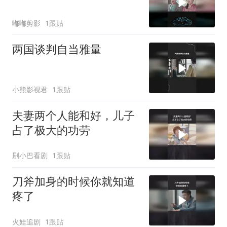
嘟嘟剪影
1跟贴
两国谈判自当雅量
小熊影视君
1跟贴
夫妻两个人能和好，儿子
占了极大的功劳
剧小巴看剧
1跟贴
刀斧加身的时候你就知道
疼了
火娃追剧
1跟贴