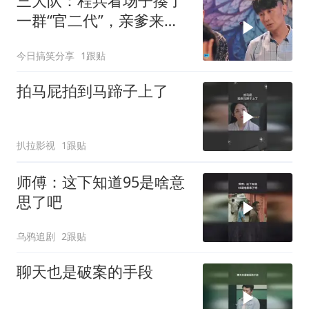
三大队：程兵看场子揍了
一群“官二代”，亲爹来捞
人也得毕恭毕敬
今日搞笑分享
1跟贴
拍马屁拍到马蹄子上了
扒拉影视
1跟贴
师傅：这下知道95是啥意
思了吧
乌鸦追剧
2跟贴
聊天也是破案的手段