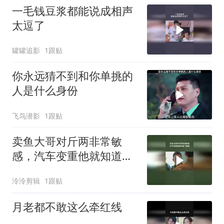
一毛钱豆浆都能说成相声
太逗了
罐罐追影
1跟贴
你永远猜不到和你单挑的
人是什么身份
飞鸟潜影
1跟贴
卖鱼大哥对斤两非常敏
感，汽车变重他就知道了
猫腻
泠泠剪辑
1跟贴
月老都不敢这么牵红线