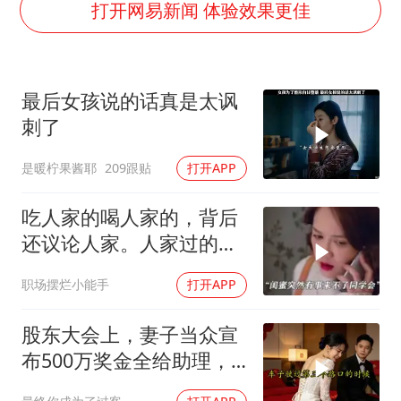
打开网易新闻 体验效果更佳
男子结婚8年3个女儿都不是亲生
面对面丨蔡磊：与渐冻症抗争 纵使不敌 也不屈服
5万小车卖不动 微型代步车集体遇冷
最后女孩说的话真是太讽
手机真会“偷听”我们说话吗
刺了
梅婷12岁女儿百花奖发言
是暖柠果酱耶
209跟贴
打开APP
加沙约14万栋建筑被完全摧毁
吃人家的喝人家的，背后
从科技创新看开局起步的时与势
还议论人家。人家过的不
好又看不起，过好了呢又
职场摆烂小能手
打开APP
嫉妒死
股东大会上，妻子当众宣
布500万奖金全给助理，
我起身离去，她急忙拦住