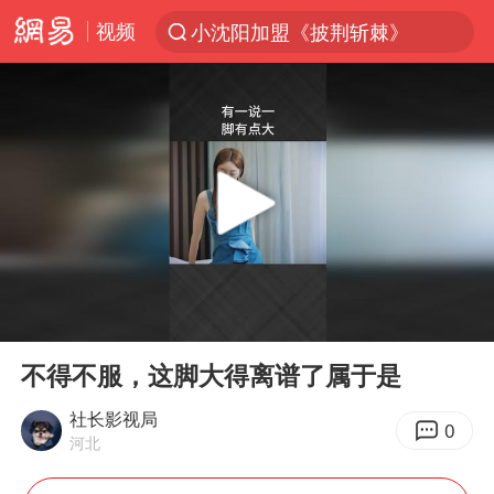
小沈阳加盟《披荆斩棘》
视频
台风“白海豚”登陆 各地各部门全力应对
白海豚雨量超越利奇马、巴威
人形机器人第一股
多地银行上调存款利率
上海地铁4条线路全线停运
白海豚路径图
宇树申购 中一签有望赚20万元
00:00
00:10
Play
Ent
NBA传奇教练老尼尔森去世
full
不得不服，这脚大得离谱了属于是
武汉3名城管协管员殴打摊主被刑拘
社长影视局
4.2平卫生间补漏注胶花1.55万
0
河北
律师谈贾冰私人饭局被偷拍