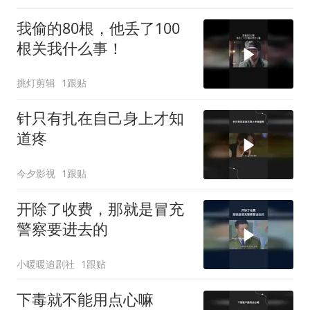
我偷的80根，他丢了100
根关我什么事！
挑灯剪辑
1跟贴
针只有扎在自己身上才知
道疼
今夕影视
1跟贴
开除了收费，那就是冒充
警察要进去的
小暖暖追剧社
1跟贴
下毒就不能用点心嘛